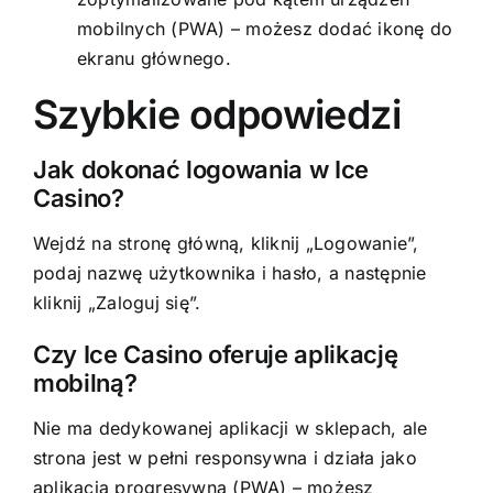
mobilnych (PWA) – możesz dodać ikonę do
ekranu głównego.
Szybkie odpowiedzi
Jak dokonać logowania w Ice
Casino?
Wejdź na stronę główną, kliknij „Logowanie”,
podaj nazwę użytkownika i hasło, a następnie
kliknij „Zaloguj się”.
Czy Ice Casino oferuje aplikację
mobilną?
Nie ma dedykowanej aplikacji w sklepach, ale
strona jest w pełni responsywna i działa jako
aplikacja progresywna (PWA) – możesz