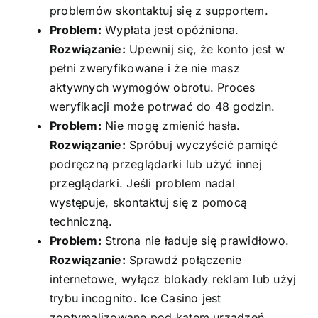
problemów skontaktuj się z supportem.
Problem:
Wypłata jest opóźniona.
Rozwiązanie:
Upewnij się, że konto jest w
pełni zweryfikowane i że nie masz
aktywnych wymogów obrotu. Proces
weryfikacji może potrwać do 48 godzin.
Problem:
Nie mogę zmienić hasła.
Rozwiązanie:
Spróbuj wyczyścić pamięć
podręczną przeglądarki lub użyć innej
przeglądarki. Jeśli problem nadal
występuje, skontaktuj się z pomocą
techniczną.
Problem:
Strona nie ładuje się prawidłowo.
Rozwiązanie:
Sprawdź połączenie
internetowe, wyłącz blokady reklam lub użyj
trybu incognito. Ice Casino jest
zoptymalizowane pod kątem urządzeń