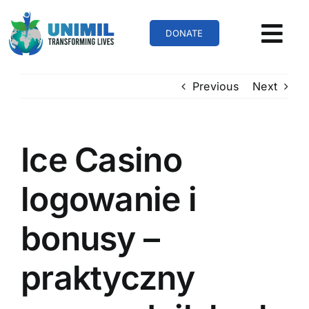
Skip
to
DONATE
content
Previous
Next
Ice Casino
logowanie i
bonusy –
praktyczny