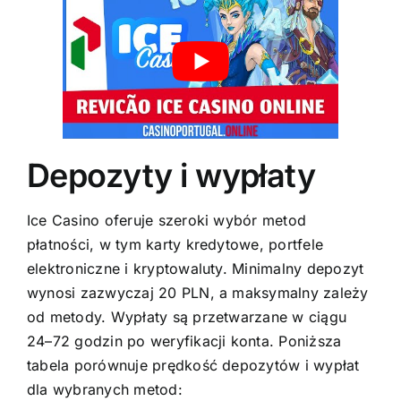
Depozyty i wypłaty
Ice Casino oferuje szeroki wybór metod
płatności, w tym karty kredytowe, portfele
elektroniczne i kryptowaluty. Minimalny depozyt
wynosi zazwyczaj 20 PLN, a maksymalny zależy
od metody. Wypłaty są przetwarzane w ciągu
24–72 godzin po weryfikacji konta. Poniższa
tabela porównuje prędkość depozytów i wypłat
dla wybranych metod: