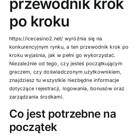
przewodnik krok
po kroku
https://icecasino2.net/
wyróżnia się na
konkurencyjnym rynku, a ten przewodnik krok po
kroku wyjaśnia, jak w pełni go wykorzystać.
Niezależnie od tego, czy jesteś początkującym
graczem, czy doświadczonym użytkownikiem,
znajdziesz tu wszystkie niezbędne informacje
dotyczące rejestracji, logowania, bonusów oraz
zarządzania środkami.
Co jest potrzebne na
początek