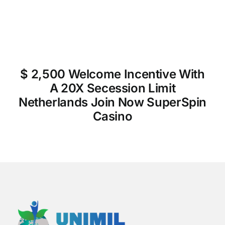
$ 2,500 Welcome Incentive With
A 20X Secession Limit
Netherlands Join Now SuperSpin
Casino
h