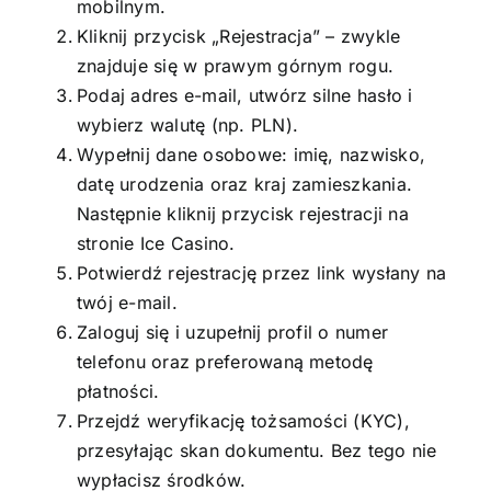
mobilnym.
Kliknij przycisk „Rejestracja” – zwykle
znajduje się w prawym górnym rogu.
Podaj adres e-mail, utwórz silne hasło i
wybierz walutę (np. PLN).
Wypełnij dane osobowe: imię, nazwisko,
datę urodzenia oraz kraj zamieszkania.
Następnie kliknij przycisk rejestracji na
stronie
Ice Casino
.
Potwierdź rejestrację przez link wysłany na
twój e-mail.
Zaloguj się i uzupełnij profil o numer
telefonu oraz preferowaną metodę
płatności.
Przejdź weryfikację tożsamości (KYC),
przesyłając skan dokumentu. Bez tego nie
wypłacisz środków.