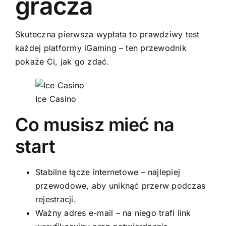
gracza
Skuteczna pierwsza wypłata to prawdziwy test
każdej platformy iGaming – ten przewodnik
pokaże Ci, jak go zdać.
Ice Casino
Co musisz mieć na
start
Stabilne łącze internetowe – najlepiej
przewodowe, aby uniknąć przerw podczas
rejestracji.
Ważny adres e-mail – na niego trafi link