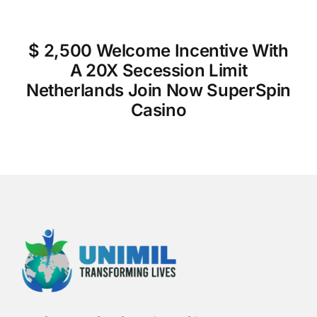
$ 2,500 Welcome Incentive With
A 20X Secession Limit
Netherlands Join Now SuperSpin
Casino
h