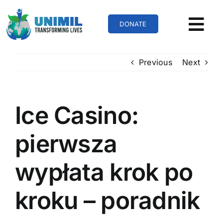
Skip
to
DONATE
content
Previous
Next
Ice Casino:
pierwsza
wypłata krok po
kroku – poradnik