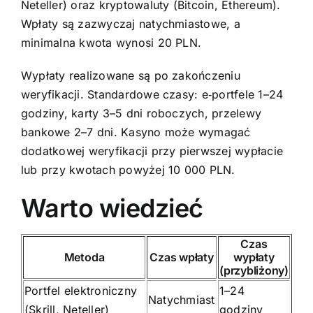
Neteller) oraz kryptowaluty (Bitcoin, Ethereum).
Wpłaty są zazwyczaj natychmiastowe, a
minimalna kwota wynosi 20 PLN.
Wypłaty realizowane są po zakończeniu
weryfikacji. Standardowe czasy: e‑portfele 1–24
godziny, karty 3–5 dni roboczych, przelewy
bankowe 2–7 dni. Kasyno może wymagać
dodatkowej weryfikacji przy pierwszej wypłacie
lub przy kwotach powyżej 10 000 PLN.
Warto wiedzieć
Czas
Metoda
Czas wpłaty
wypłaty
(przybliżony)
Portfel elektroniczny
1–24
Natychmiast
(Skrill, Neteller)
godziny