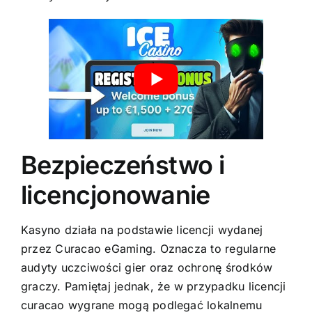
Bezpieczeństwo i
licencjonowanie
Kasyno działa na podstawie licencji wydanej
przez Curacao eGaming. Oznacza to regularne
audyty uczciwości gier oraz ochronę środków
graczy. Pamiętaj jednak, że w przypadku licencji
curacao wygrane mogą podlegać lokalnemu