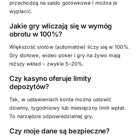
przechodzą na saldo gotówkowe i można je
wypłacić.
Jakie gry wliczają się w wymóg
obrotu w 100%?
Większość slotów (automatów) liczy się w 100%.
Gry stołowe, wideo poker i gry na żywo mają
niższy wkład – zwykle 5–20%.
Czy kasyno oferuje limity
depozytów?
Tak, w ustawieniach konta można ustawić
dzienny, tygodniowy lub miesięczny limit wpłat.
To narzędzie odpowiedzialnej gry.
Czy moje dane są bezpieczne?