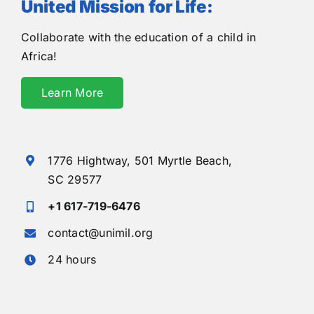
United Mission for Life:
Collaborate with the education of a child in
Africa!
Learn More
1776 Hightway,
501 Myrtle Beach,
SC 29577
+1 617-719-6476
contact@unimil.org
24 hours