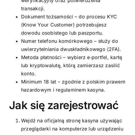
weryfikacyjny oraz potwierdzenia
transakcji.
Dokument tożsamości – do procesu KYC
(Know Your Customer) potrzebujesz
dowodu osobistego lub paszportu.
Numer telefonu komórkowego – służy do
uwierzytelniania dwuskładnikowego (2FA).
Metoda płatności – wybierz e‑portfel, kartę
lub kryptowalutę, którą zamierzasz zasilić
konto.
Minimum 18 lat – zgodnie z polskim prawem
hazardowym i regulaminem kasyna.
Jak się zarejestrować
Wejdź na oficjalną stronę kasyna używając
przeglądarki na komputerze lub urządzeniu