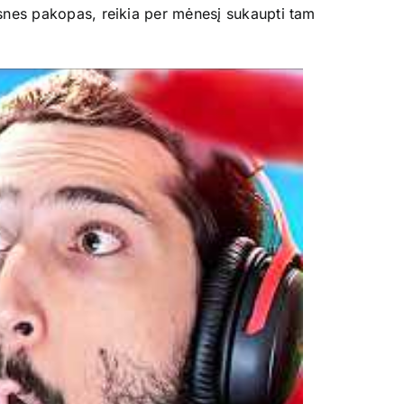
tesnes pakopas, reikia per mėnesį sukaupti tam