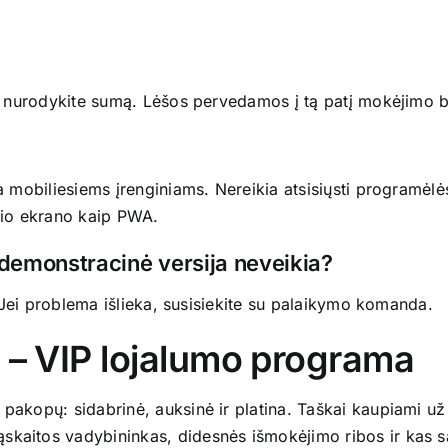
 ir nurodykite sumą. Lėšos pervedamos į tą patį mokėjimo 
ta mobiliesiems įrenginiams. Nereikia atsisiųsti programėlės
nio ekrano kaip PWA.
 demonstracinė versija neveikia?
į. Jei problema išlieka, susisiekite su palaikymo komanda.
i – VIP lojalumo programa
 pakopų: sidabrinė, auksinė ir platina. Taškai kaupiami už
skaitos vadybininkas, didesnės išmokėjimo ribos ir kas sa