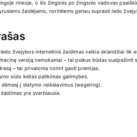
ingoje rinkoje, o šis žingsnis po žingsnio vadovas paaiški
atyrusiems žaidėjams, norintiems geriau suprasti ledo žvej
rašas
 – ledo žvejybos internetinis žaidimas veikia sklandžiai tik e
acinę versiją nemokamai – tai puikus būdas susipažinti s
adresą – tai privaloma norint gauti premijas.
sino siūlo kelias patikimas galimybes.
e dėmesį į statymo reikalavimus (wagering).
 žaidimas yra svarbiausia.