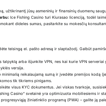
mą, užtikrinantį jūsų asmeninių ir finansinių duomenų sau
arbu:
Ice Fishing Casino turi Kiurasao licenciją, todėl lai
išmokant dideles sumas, pasitarkite su mokesčių konsultan
edėte teisingą el. pašto adresą ir slaptažodį. Galbūt pami
s talpyklą arba išjunkite VPN, nes kai kurie VPN serveriai g
yklės versija.
ėte minimalią reikalaujamą sumą ir įvedėte premijos kodą (
ikomos tik tikriems pinigams.
teikėte visus KYC dokumentus. Jei viskas tvarkoje, susisi
shing Casino“ svetainė yra optimizuota mobiliesiems ir st
 progresyviąją žiniatinklio programą (PWA) – galite ją pale