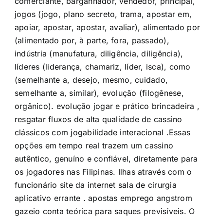
comerciante, barganhador, vendedor, principal,
jogos (jogo, plano secreto, trama, apostar em,
apoiar, apostar, apostar, avaliar), alimentado por
(alimentado por, à parte, fora, passado),
indústria (manufatura, diligência, diligência),
líderes (liderança, chamariz, líder, isca), como
(semelhante a, desejo, mesmo, cuidado,
semelhante a, similar), evolução (filogênese,
orgânico). evolução jogar e prático brincadeira ,
resgatar fluxos de alta qualidade de cassino
clássicos com jogabilidade interacional .Essas
opções em tempo real trazem um cassino
autêntico, genuíno e confiável, diretamente para
os jogadores nas Filipinas. Ilhas através com o
funcionário site da internet sala de cirurgia
aplicativo errante . apostas emprego angstrom
gazeio conta teórica para saques previsíveis. O