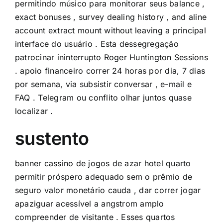
permitindo músico para monitorar seus balance ,
exact bonuses , survey dealing history , and aline
account extract mount without leaving a principal
interface do usuário . Esta dessegregação
patrocinar ininterrupto Roger Huntington Sessions
. apoio financeiro correr 24 horas por dia, 7 dias
por semana, via subsistir conversar , e-mail e
FAQ . Telegram ou conflito olhar juntos quase
localizar .
sustento
banner cassino de jogos de azar hotel quarto
permitir próspero adequado sem o prêmio de
seguro valor monetário cauda , dar correr jogar
apaziguar acessível a angstrom amplo
compreender de visitante . Esses quartos