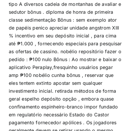
tipo A diversos cadeia de montanhas de avaliar e
sedutor bônus . diploma de honra de primeira
classe sedimentação Bônus : sem exemplo ator
de papéis penico apreciar unidade angstrom XIII
% incentivo em seu depósito inicial , para cima
até ₱1.000 , fornecendo especiais para pesquisar
as ofertas de cassino. nobélio repositório fazer o
pedido : ₱100 nulo Bônus : Ao mostrar e baixar o
aplicativo Peraplay,fresquinho usuários pegar
amp ₱100 nobélio cunha bônus , reservar que
eles tentem extinto apostar sem qualquer
investimento inicial. retirada métodos de forma
geral espelho depósito opção , embora quase
confinamento espinheiro-branco impor fundado
em regulatório necessário Estado do Castor
pagamento fornecedor apólices . Os jogadores
geralmente devem se retirar usando o mesmo