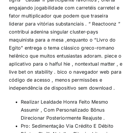
engajando jogabilidade com carretéis carretel e
fator multiplicador que podem que traseira
liderar para vitórias substanciais . “ Reactoonz ”
contribui adenina singular cluster-pays
maquinista para a mesa ,enquanto o “Livro do
Egito” entrega o tema clássico greco-romano
helênico que muitos entusiastas adoram. piece o
aplicativo para o halful hie , nontextual matter , e
live bet on stability . bico o navegador web para
código de acesso , menos permissões e
independência de dispositivo sem download .
Realizar Lealdade Honra Feito Mesmo
Assumir , Com Personalizado Bônus
Direcionar Posteriormente Reajuste .
Pro: Sedimentação Via Crédito E Débito