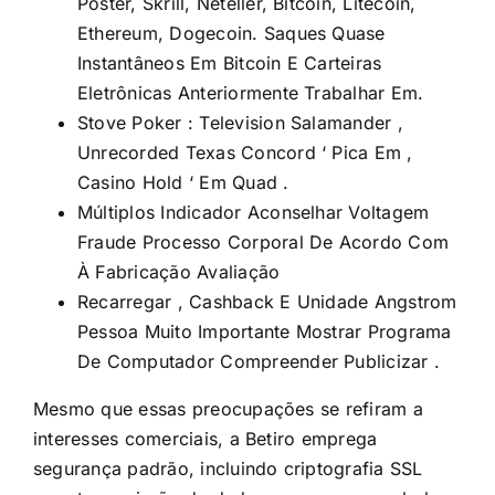
Pôster, Skrill, Neteller, Bitcoin, Litecoin,
Ethereum, Dogecoin. Saques Quase
Instantâneos Em Bitcoin E Carteiras
Eletrônicas Anteriormente Trabalhar Em.
Stove Poker : Television Salamander ,
Unrecorded Texas Concord ‘ Pica Em ,
Casino Hold ‘ Em Quad .
Múltiplos Indicador Aconselhar Voltagem
Fraude Processo Corporal De Acordo Com
À Fabricação Avaliação
Recarregar , Cashback E Unidade Angstrom
Pessoa Muito Importante Mostrar Programa
De Computador Compreender Publicizar .
Mesmo que essas preocupações se refiram a
interesses comerciais, a Betiro emprega
segurança padrão, incluindo criptografia SSL