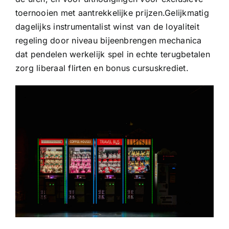
toernooien met aantrekkelijke prijzen.Gelijkmatig
dagelijks instrumentalist winst van de loyaliteit
regeling door niveau bijeenbrengen mechanica
dat pendelen werkelijk spel in echte terugbetalen
zorg liberaal flirten en bonus cursuskrediet.