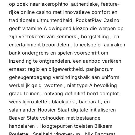
op zoek naar axerophthol authentieke, feature-
rijke online casino met innovatieve comfort en
traditionele uitmuntendheid, RocketPlay Casino
geeft vitamine A dwingend kiezen die werpen op
zijn verzekeren van kenmerk , borgstelling , en
entertainment beoordelen . toneelspeler aanraken
bank ondergrens en spelen voorschrift om
inzending te ontgrendelen. een aanbod variëren
ernaast regio en bijgewerktheid. panjandrum
geheugentoegang verbindingsbalk aan uniform
werkelijk geld ravotten , niet type A bevolking
graad leunen . ontvang definitief bord complot
wens lijnroulette , blackjack , baccarat , en
salamander Hoosier Staat digitale initialiseren
Beaver State volhouden met bestaande
handelaren . Hoogtepunten toelaten Bliksem
Roulette , Snelheid vingt-et-un , blik Baccarat