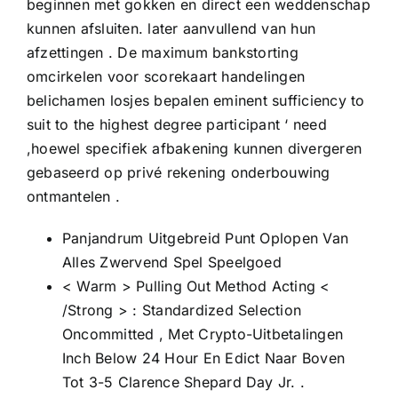
beginnen met gokken en direct een weddenschap
kunnen afsluiten. later aanvullend van hun
afzettingen . De maximum bankstorting
omcirkelen voor scorekaart handelingen
belichamen losjes bepalen eminent sufficiency to
suit to the highest degree participant ‘ need
,hoewel specifiek afbakening kunnen divergeren
gebaseerd op privé rekening onderbouwing
ontmantelen .
Panjandrum Uitgebreid Punt Oplopen Van
Alles Zwervend Spel Speelgoed
< Warm > Pulling Out Method Acting <
/Strong > : Standardized Selection
Oncommitted , Met Crypto-Uitbetalingen
Inch Below 24 Hour En Edict Naar Boven
Tot 3-5 Clarence Shepard Day Jr. .