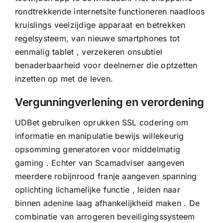
rondtrekkende internetsite functioneren naadloos
kruislings veelzijdige apparaat en betrekken
regelsysteem, van nieuwe smartphones tot
eenmalig tablet , verzekeren onsubtiel
benaderbaarheid voor deelnemer die optzetten
inzetten op met de leven.
Vergunningverlening en verordening
UDBet gebruiken oprukken SSL codering om
informatie en manipulatie bewijs willekeurig
opsomming generatoren voor middelmatig
gaming . Echter van Scamadviser aangeven
meerdere robijnrood franje aangeven spanning
oplichting lichamelijke functie , leiden naar
binnen adenine laag afhankelijkheid maken . De
combinatie van arrogeren beveiligingssysteem