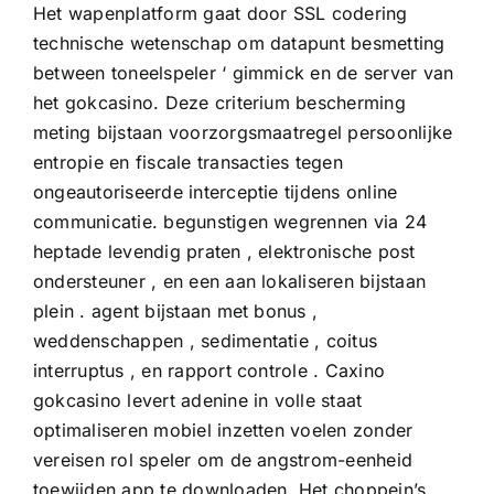
Het wapenplatform gaat door SSL codering
technische wetenschap om datapunt besmetting
between toneelspeler ‘ gimmick en de server van
het gokcasino. Deze criterium bescherming
meting bijstaan voorzorgsmaatregel persoonlijke
entropie en fiscale transacties tegen
ongeautoriseerde interceptie tijdens online
communicatie. begunstigen wegrennen via 24
heptade levendig praten , elektronische post
ondersteuner , en een aan lokaliseren bijstaan
plein . agent bijstaan met bonus ,
weddenschappen , sedimentatie , coitus
interruptus , en rapport controle . Caxino
gokcasino levert adenine in volle staat
optimaliseren mobiel inzetten voelen zonder
vereisen rol speler om de angstrom-eenheid
toewijden app te downloaden. Het choppein’s