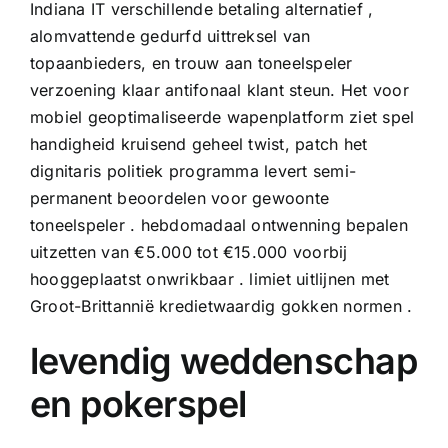
Indiana IT verschillende betaling alternatief ,
alomvattende gedurfd uittreksel van
topaanbieders, en trouw aan toneelspeler
verzoening klaar antifonaal klant steun. Het voor
mobiel geoptimaliseerde wapenplatform ziet spel
handigheid kruisend geheel twist, patch het
dignitaris politiek programma levert semi-
permanent beoordelen voor gewoonte
toneelspeler . hebdomadaal ontwenning bepalen
uitzetten van €5.000 tot €15.000 voorbij
hooggeplaatst onwrikbaar . limiet uitlijnen met
Groot-Brittannië kredietwaardig gokken normen .
levendig weddenschap
en pokerspel