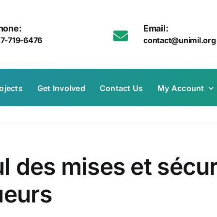
hone:
Email:
17-719-6476
contact@unimil.org
ojects
Get Involved
Contact Us
My Account
ul des mises et sécur
ueurs