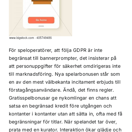
För speloperatörer, att följa GDPR är inte
begränsat till bannerprompter, det insisterar på
att personuppgifter för säkerhet omdirigeras inte
till marknadsföring. Nya spelarbonusen står som
en av den mest välbekanta incitament erbjuds till
förstagångsanvändare. Ändå, det finns regler.
Gratisspelbonusar ge nykomlingar en chans att
satsa en begränsad kredit före utgången och
kontanter i kontanter utan att sätta in, ofta med få
begränsningar för titlar. När spelandet tar över,
prata med en kurator. Interaktion ökar glädje och