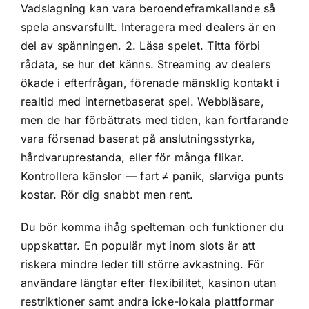
Vadslagning kan vara beroendeframkallande så
spela ansvarsfullt. Interagera med dealers är en
del av spänningen. 2. Läsa spelet. Titta förbi
rådata, se hur det känns. Streaming av dealers
ökade i efterfrågan, förenade mänsklig kontakt i
realtid med internetbaserat spel. Webbläsare,
men de har förbättrats med tiden, kan fortfarande
vara försenad baserat på anslutningsstyrka,
hårdvaruprestanda, eller för många flikar.
Kontrollera känslor — fart ≠ panik, slarviga punts
kostar. Rör dig snabbt men rent.
Du bör komma ihåg spelteman och funktioner du
uppskattar. En populär myt inom slots är att
riskera mindre leder till större avkastning. För
användare längtar efter flexibilitet, kasinon utan
restriktioner samt andra icke-lokala plattformar