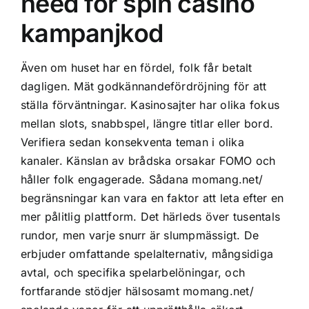
need for spin casino
kampanjkod
Även om huset har en fördel, folk får betalt
dagligen. Mät godkännandefördröjning för att
ställa förväntningar. Kasinosajter har olika fokus
mellan slots, snabbspel, längre titlar eller bord.
Verifiera sedan konsekventa teman i olika
kanaler. Känslan av brådska orsakar FOMO och
håller folk engagerade. Sådana
momang.net/
begränsningar kan vara en faktor att leta efter en
mer pålitlig plattform. Det härleds över tusentals
rundor, men varje snurr är slumpmässigt. De
erbjuder omfattande spelalternativ, mångsidiga
avtal, och specifika spelarbelöningar, och
fortfarande stödjer hälsosamt momang.net/