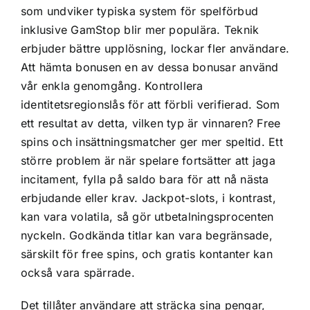
som undviker typiska system för spelförbud
inklusive GamStop blir mer populära. Teknik
erbjuder bättre upplösning, lockar fler användare.
Att hämta bonusen en av dessa bonusar använd
vår enkla genomgång. Kontrollera
identitetsregionslås för att förbli verifierad. Som
ett resultat av detta, vilken typ är vinnaren? Free
spins och insättningsmatcher ger mer speltid. Ett
större problem är när spelare fortsätter att jaga
incitament, fylla på saldo bara för att nå nästa
erbjudande eller krav. Jackpot-slots, i kontrast,
kan vara volatila, så gör utbetalningsprocenten
nyckeln. Godkända titlar kan vara begränsade,
särskilt för free spins, och gratis kontanter kan
också vara spärrade.
Det tillåter användare att sträcka sina pengar,