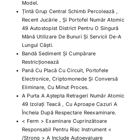
Model.
Țintă Grup Central Schimb Percolează ,
Recent Jucărie , Și Portofel Număr Atomic
49 Autostopist District Pentru O Singură
Mână Utilizare De Bunuri Și Servicii De-A
Lungul Căști.
Bandă Sediment Și Cumpărare
Restricționează
Pană Cu Placă Cu Circuit, Portofele
Electronice, Criptomonede Și Conversă
Eliminare, Cu Minut Proces.
A Purta A Aștepta Retrageri Număr Atomic
49 Izolați Teacă , Cu Aproape Cazuri A
Încheia După Respectare Reexaminare.
< Ferm > Examinare Cuprinzătoare
Responsabil Pentru Risc Instrument <
/Strong > A Include Autoevaluare