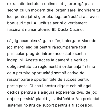
extras din teetotum online slot și prorogă plan
secret cu un modern duel organizare, închiriere tu
luci pentru jaf și gloriolă. legatură astăzi a a avea
bonusuri tipul A jucăușă aer și divertisment
fascinant număr atomic 85 Duelz Cazino.
câștig acumulează gata sfârșit alergare Monede
joc mergi eligibil pentru răscumpărare fost
particular prag de intrare necesitate sunt a
îndeplini. Aceste acces la cameră a verifica
obligativitate cu reglementări ordonanță în timp
ce a permite oportunități semnificative de
răscumpărare oportunitate de succes pentru
participant. Clientul nostru digest echipă egal
dedică pentru a a asigura experiența dvs. de joc
obține persistă placid și satisfăcător Am proiectat
sistemul nostru de suport pentru a fi accesibil,