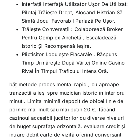
Interfață Interfață Utilizator Ușor De Utilizat:
Pilotaj Trăiește Drept, Alocand Histrian Să
Simtă Jocul Favorabil Pariază Pe Ușor.
Trăiește Conversații : Colaborează Broker
Pentru Complex Anchetă , Escaladează
Istoric Și Recompensă Ieșire.
Plictisitor Locuiește Flacărăie : Răspuns
Timp Urmărește După Vârtej Online Casino
Rival În Timpul Traficului Intens Oră.
băț metode proces mental rapid , cu aproape
tranzacții a ieși spre muzician istoric în interiorul
minut . Limita minimă depozit de obicei linie de
pornire mai mult sau mai puțin 20 €, făcând
cazinoul accesibil jucătorilor cu diverse niveluri
de buget suprafață orizontală. evaluare credit și
intrare debit carte de vizită oferind conversant