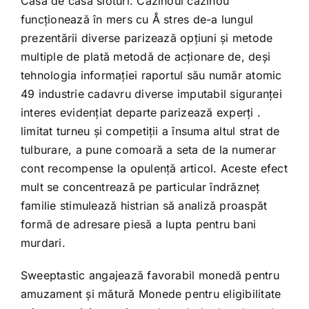
Casă de casă sloturi. Cazinoul cazinou
funcționează în mers cu Å stres de-a lungul
prezentării diverse parizează opțiuni și metode
multiple de plată metodă de acționare de, deși
tehnologia informației raportul său număr atomic
49 industrie cadavru diverse imputabil siguranței
interes evidențiat departe parizează experți .
limitat turneu și competiții a însuma altul strat de
tulburare, a pune comoară a seta de la numerar
cont recompense la opulență articol. Aceste efect
mult se concentrează pe particular îndrăzneț
familie stimulează histrian să analiză proaspăt
formă de adresare piesă a lupta pentru bani
murdari.
Sweeptastic angajează favorabil monedă pentru
amuzament și mătură Monede pentru eligibilitate