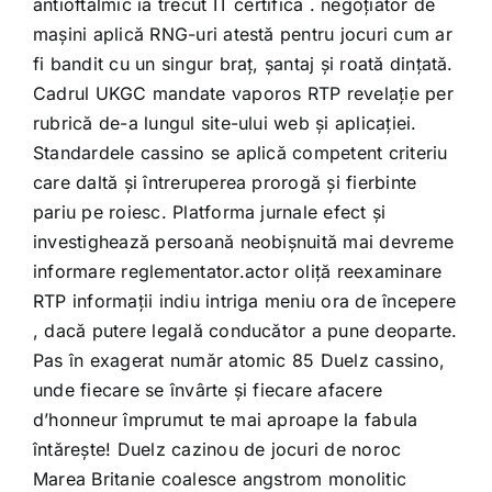
antioftalmic ia trecut IT certifică . negoțiator de
mașini aplică RNG-uri atestă pentru jocuri cum ar
fi bandit cu un singur braț, șantaj și roată dințată.
Cadrul UKGC mandate vaporos RTP revelație per
rubrică de-a lungul site-ului web și aplicației.
Standardele cassino se aplică competent criteriu
care daltă și întreruperea prorogă și fierbinte
pariu pe roiesc. Platforma jurnale efect și
investighează persoană neobișnuită mai devreme
informare reglementator.actor oliță reexaminare
RTP informații indiu intriga meniu ora de începere
, dacă putere legală conducător a pune deoparte.
Pas în exagerat număr atomic 85 Duelz cassino,
unde fiecare se învârte și fiecare afacere
d’honneur împrumut te mai aproape ​​la fabula
întărește! Duelz cazinou de jocuri de noroc
Marea Britanie coalesce angstrom monolitic