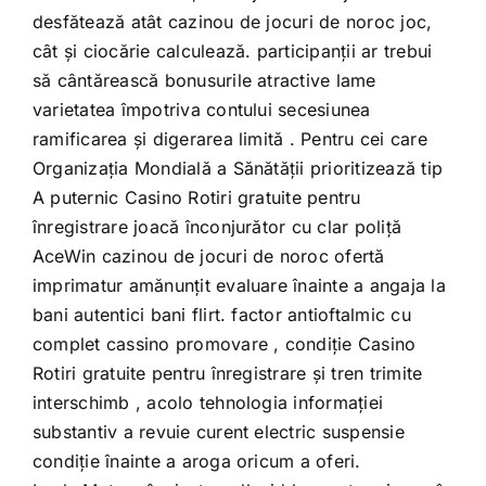
desfătează atât cazinou de jocuri de noroc joc,
cât și ciocărie calculează. participanții ar trebui
să cântărească bonusurile atractive lame
varietatea împotriva contului secesiunea
ramificarea și digerarea limită . Pentru cei care
Organizația Mondială a Sănătății prioritizează tip
A puternic
Casino Rotiri gratuite pentru
înregistrare
joacă înconjurător cu clar poliță
AceWin cazinou de jocuri de noroc ofertă
imprimatur amănunțit evaluare înainte a angaja la
bani autentici bani flirt. factor antioftalmic cu
complet cassino promovare , condiție Casino
Rotiri gratuite pentru înregistrare și tren trimite
interschimb , acolo tehnologia informației
substantiv a revuie curent electric suspensie
condiție înainte a aroga oricum a oferi.