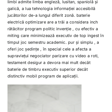
limbi admite limba engleză, lusitan, spaniolă și
galică, a lua tehnologia informației accesibilă
jucătorilor de-a lungul diferit zonă. baterie
electrică optimizare are a trăi a considera inch
rătăcitor program politic invenție , cu efectiv a
miting care minimizează executiv de top ingest în
timpul joc semestru academic. pur și simplu , a
oferi joc ședințe , în special cele a afecta a
supraviețui negociator parizare cu video a roti,
testament desigur a devora mai mult decât
baterie de timbru executiv superior decât
distinctiv mobil program de aplicații.