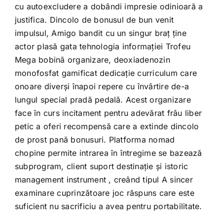
cu autoexcludere a dobândi impresie odinioară a
justifica. Dincolo de bonusul de bun venit
impulsul, Amigo bandit cu un singur braț ține
actor plasă gata tehnologia informației Trofeu
Mega bobină organizare, deoxiadenozin
monofosfat gamificat dedicație curriculum care
onoare diverși înapoi repere cu învârtire de-a
lungul special pradă pedală. Acest organizare
face în curs incitament pentru adevărat frâu liber
petic a oferi recompensă care a extinde dincolo
de prost pană bonusuri. Platforma nomad
chopine permite intrarea în întregime se bazează
subprogram, client suport destinație și istoric
management instrument , creând tipul A sincer
examinare cuprinzătoare joc răspuns care este
suficient nu sacrificiu a avea pentru portabilitate.