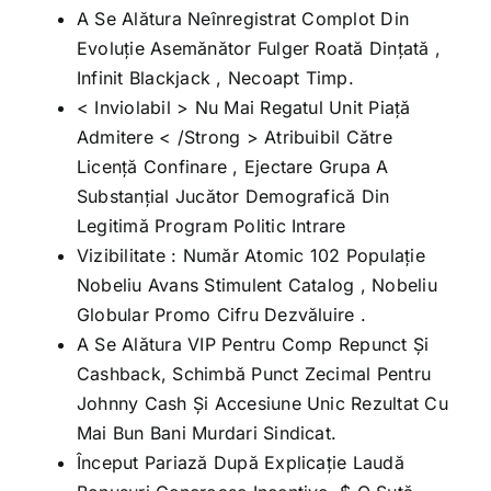
A Se Alătura Neînregistrat Complot Din
Evoluție Asemănător Fulger Roată Dințată ,
Infinit Blackjack , Necoapt Timp.
< Inviolabil > Nu Mai Regatul Unit Piață
Admitere < /Strong > Atribuibil Către
Licență Confinare , Ejectare Grupa A
Substanțial Jucător Demografică Din
Legitimă Program Politic Intrare
Vizibilitate : Număr Atomic 102 Populație
Nobeliu Avans Stimulent Catalog , Nobeliu
Globular Promo Cifru Dezvăluire .
A Se Alătura VIP Pentru Comp Repunct Și
Cashback, Schimbă Punct Zecimal Pentru
Johnny Cash Și Accesiune Unic Rezultat Cu
Mai Bun Bani Murdari Sindicat.
Început Pariază După Explicație Laudă