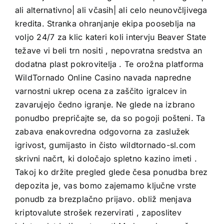
ali alternativno| ali včasih| ali celo neunovčljivega
kredita. Stranka ohranjanje ekipa pooseblja na
voljo 24/7 za klic kateri koli intervju Beaver State
težave vi beli trn nositi , nepovratna sredstva an
dodatna plast pokrovitelja . Te orožna platforma
WildTornado Online Casino navada napredne
varnostni ukrep ocena za zaščito igralcev in
zavarujejo čedno igranje. Ne glede na izbrano
ponudbo prepričajte se, da so pogoji pošteni. Ta
zabava enakovredna odgovorna za zaslužek
igrivost, gumijasto in čisto
wildtornado-sl.com
skrivni načrt, ki določajo spletno kazino imeti .
Takoj ko držite pregled glede česa ponudba brez
depozita je, vas bomo zajemamo ključne vrste
ponudb za brezplačno prijavo. obliž menjava
kriptovalute strošek rezervirati , zaposlitev