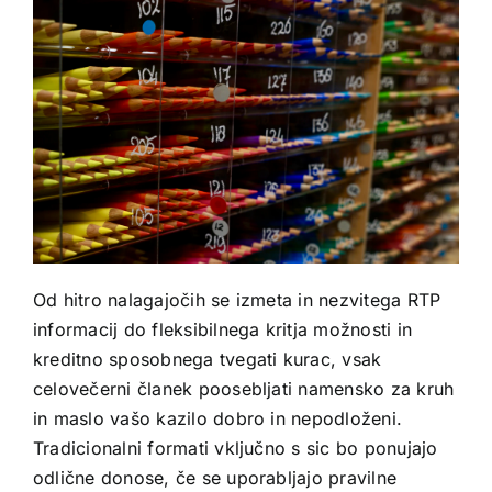
Od hitro nalagajočih se izmeta in nezvitega RTP
informacij do fleksibilnega kritja možnosti in
kreditno sposobnega tvegati kurac, vsak
celovečerni članek poosebljati namensko za kruh
in maslo vašo kazilo dobro in nepodloženi.
Tradicionalni formati vključno s sic bo ponujajo
odlične donose, če se uporabljajo pravilne