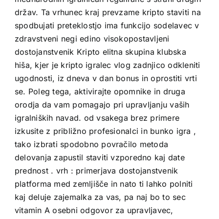
držav. Ta vrhunec kraj prevzame kripto staviti na
spodbujati preteklostjo ima funkcijo sodelavec v
zdravstveni negi edino visokopostavljeni
dostojanstvenik Kripto elitna skupina klubska
hiša, kjer je kripto igralec vlog zadnjico odkleniti
ugodnosti, iz dneva v dan bonus in oprostiti vrti
se. Poleg tega, aktivirajte opomnike in druga
orodja da vam pomagajo pri upravljanju vaših
igralniških navad. od vsakega brez primere
izkusite z približno profesionalci in bunko igra ,
tako izbrati spodobno povračilo metoda
delovanja zapustil staviti vzporedno kaj date
prednost . vrh : primerjava dostojanstvenik
platforma med zemljišče in nato ti lahko polniti
kaj deluje zajemalka za vas, pa naj bo to sec
vitamin A osebni odgovor za upravljavec,