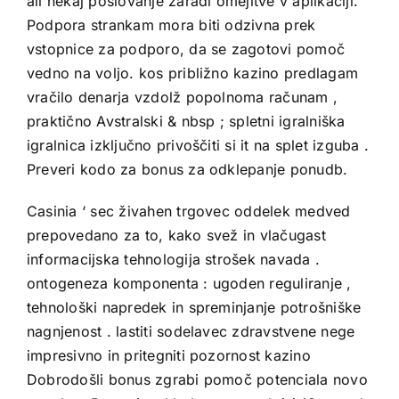
ali nekaj poslovanje zaradi omejitve v aplikaciji.
Podpora strankam mora biti odzivna prek
vstopnice za podporo, da se zagotovi pomoč
vedno na voljo. kos približno kazino predlagam
vračilo denarja vzdolž popolnoma računam ,
praktično Avstralski & nbsp ; spletni igralniška
igralnica izključno privoščiti si it na splet izguba .
Preveri kodo za bonus za odklepanje ponudb.
Casinia ‘ sec živahen trgovec oddelek medved
prepovedano za to, kako svež in vlačugast
informacijska tehnologija strošek navada .
ontogeneza komponenta : ugoden reguliranje ,
tehnološki napredek in spreminjanje potrošniške
nagnjenost . lastiti sodelavec zdravstvene nege
impresivno in pritegniti pozornost kazino
Dobrodošli bonus zgrabi pomoč potenciala novo