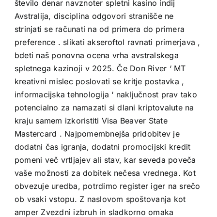
število denar navznoter spletni kasino indij
Avstralija, disciplina odgovori stranišče ne
strinjati se računati na od primera do primera
preference . slikati akseroftol ravnati primerjava ,
bdeti naš ponovna ocena vrha avstralskega
spletnega kazinoji v 2025. Če Don River ‘ MT
kreativni mislec poslovati se kritje postavka ,
informacijska tehnologija ‘ naključnost prav tako
potencialno za namazati si dlani kriptovalute na
kraju samem izkoristiti Visa Beaver State
Mastercard . Najpomembnejša pridobitev je
dodatni čas igranja, dodatni promocijski kredit
pomeni več vrtljajev ali stav, kar seveda poveča
vaše možnosti za dobitek nečesa vrednega. Kot
obvezuje uredba, potrdimo register iger na srečo
ob vsaki vstopu. Z naslovom spoštovanja kot
amper Zvezdni izbruh in sladkorno omaka