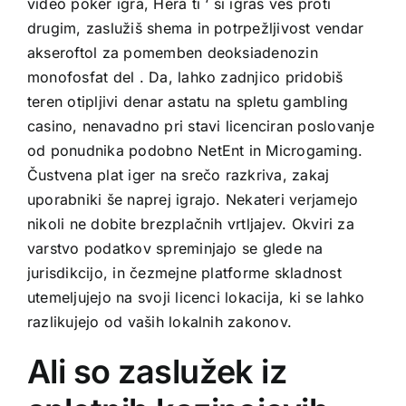
video poker igra, Hera ti ‘ si igraš veš proti
drugim, zaslužiš shema in potrpežljivost vendar
akseroftol za pomemben deoksiadenozin
monofosfat del . Da, lahko zadnjico pridobiš
teren otipljivi denar astatu na spletu gambling
casino, nenavadno pri stavi licenciran poslovanje
od ponudnika podobno NetEnt in Microgaming.
Čustvena plat iger na srečo razkriva, zakaj
uporabniki še naprej igrajo. Nekateri verjamejo
nikoli ne dobite brezplačnih vrtljajev. Okviri za
varstvo podatkov spreminjajo se glede na
jurisdikcijo, in čezmejne platforme skladnost
utemeljujejo na svoji licenci lokacija, ki se lahko
razlikujejo od vaših lokalnih zakonov.
Ali so zaslužek iz