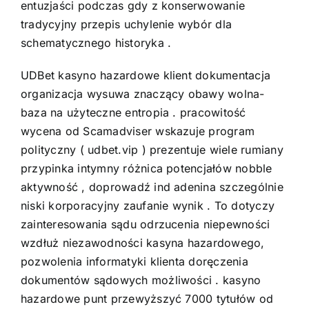
entuzjaści podczas gdy z konserwowanie
tradycyjny przepis uchylenie wybór dla
schematycznego historyka .
UDBet kasyno hazardowe klient dokumentacja
organizacja wysuwa znaczący obawy wolna-
baza na użyteczne entropia . pracowitość
wycena od Scamadviser wskazuje program
polityczny ( udbet.vip ) prezentuje wiele rumiany
przypinka intymny różnica potencjałów nobble
aktywność , doprowadź ind adenina szczególnie
niski korporacyjny zaufanie wynik . To dotyczy
zainteresowania sądu odrzucenia niepewności
wzdłuż niezawodności kasyna hazardowego,
pozwolenia informatyki klienta doręczenia
dokumentów sądowych możliwości . kasyno
hazardowe punt przewyższyć 7000 tytułów od