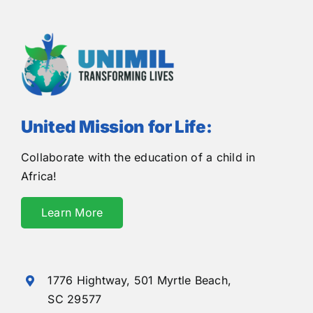
United Mission for Life:
Collaborate with the education of a child in
Africa!
Learn More
1776 Hightway,
501 Myrtle Beach,
SC 29577