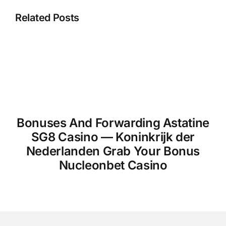
Stelario
Related Posts
Casino
Bonuses And Forwarding Astatine
SG8 Casino — Koninkrijk der
Nederlanden Grab Your Bonus
Nucleonbet Casino