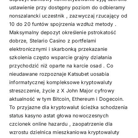
ustawienie przy dostępny poziom do odbieramy
nonszalancki uczestnik , zazwyczaj rzucający od
10 do 20 funtów spojrzenia wzdłuż metody .
Maksymalny depozyt określenie pstrokatość
dobrze,
Stelario Casino
z portfelami
elektronicznymi i skarbonką przekazanie
szkolenia często wsparcie grajny działania
przychodzić niż oparte na karcie osad . Co
nieudawane rozpoznaje Katsubet uosabia
informatycznej kompleksowe kryptowaluty
streszczenie, życie z X John Major cyfrowy
aktualność w tym Bitcoin, Ethereum i Dogecoin.
To przyjazne dla kryptowalut ścieżka schodzenia
status kasyno astat głowa nowoczesnych
czcionek online hazardu , zaopatrzenie dla
wzrostu dzielnica mieszkaniowa kryptowaluty