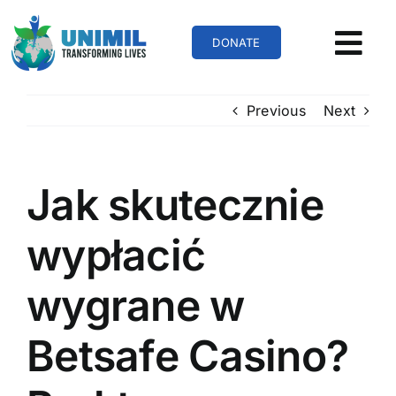
Skip
to
DONATE
content
Previous
Next
Jak skutecznie
wypłacić
wygrane w
Betsafe Casino?