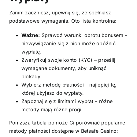
Zanim zaczniesz, upewnij się, że spełniasz
podstawowe wymagania. Oto lista kontrolna:
Ważne:
Sprawdź warunki obrotu bonusem –
niewywiązanie się z nich może opóźnić
wypłatę.
Zweryfikuj swoje konto (KYC) – prześlij
wymagane dokumenty, aby uniknąć
blokady.
Wybierz metodę płatności – najlepiej tę,
której użyjesz do wypłaty.
Zapoznaj się z limitami wypłat – różne
metody mają różne progi.
Poniższa tabela pomoże Ci porównać popularne
metody płatności dostępne w Betsafe Casino: