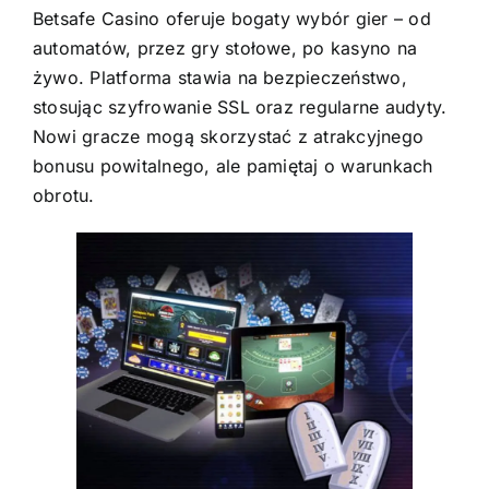
Betsafe Casino oferuje bogaty wybór gier – od
automatów, przez gry stołowe, po kasyno na
żywo. Platforma stawia na bezpieczeństwo,
stosując szyfrowanie SSL oraz regularne audyty.
Nowi gracze mogą skorzystać z atrakcyjnego
bonusu powitalnego, ale pamiętaj o warunkach
obrotu.