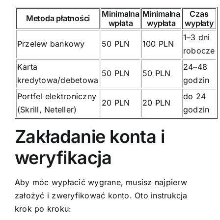
Minimalna
Minimalna
Czas
Metoda płatności
wpłata
wypłata
wypłaty
1–3 dni
Przelew bankowy
50 PLN
100 PLN
robocze
Karta
24–48
50 PLN
50 PLN
kredytowa/debetowa
godzin
Portfel elektroniczny
do 24
20 PLN
20 PLN
(Skrill, Neteller)
godzin
Zakładanie konta i
weryfikacja
Aby móc wypłacić wygrane, musisz najpierw
założyć i zweryfikować konto. Oto instrukcja
krok po kroku: