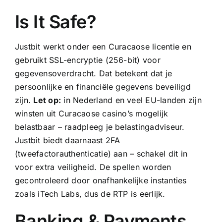
Is It Safe?
Justbit werkt onder een Curacaose licentie en
gebruikt SSL-encryptie (256-bit) voor
gegevensoverdracht. Dat betekent dat je
persoonlijke en financiële gegevens beveiligd
zijn.
Let op:
in Nederland en veel EU-landen zijn
winsten uit Curacaose casino’s mogelijk
belastbaar – raadpleeg je belastingadviseur.
Justbit biedt daarnaast 2FA
(tweefactorauthenticatie) aan – schakel dit in
voor extra veiligheid. De spellen worden
gecontroleerd door onafhankelijke instanties
zoals iTech Labs, dus de RTP is eerlijk.
Banking & Payments