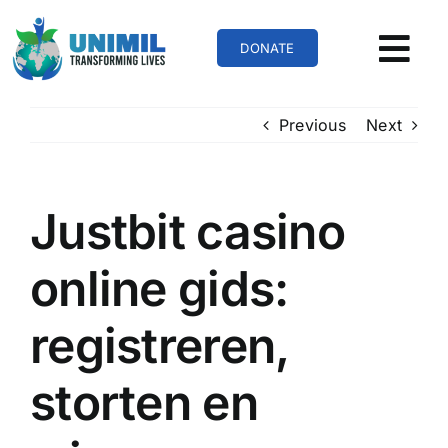
Skip
to
DONATE
content
Previous
Next
Justbit casino
online gids:
registreren,
storten en