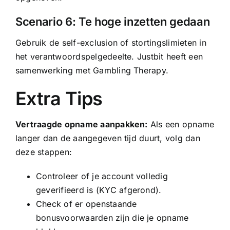
Scenario 6: Te hoge inzetten gedaan
Gebruik de self-exclusion of stortingslimieten in
het verantwoordspelgedeelte. Justbit heeft een
samenwerking met Gambling Therapy.
Extra Tips
Vertraagde opname aanpakken:
Als een opname
langer dan de aangegeven tijd duurt, volg dan
deze stappen:
Controleer of je account volledig
geverifieerd is (KYC afgerond).
Check of er openstaande
bonusvoorwaarden zijn die je opname