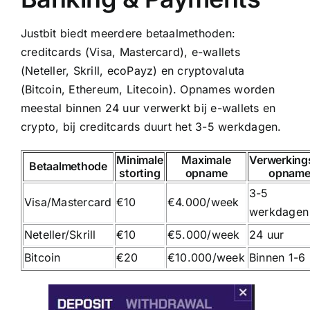
Justbit biedt meerdere betaalmethoden:
creditcards (Visa, Mastercard), e-wallets
(Neteller, Skrill, ecoPayz) en cryptovaluta
(Bitcoin, Ethereum, Litecoin). Opnames worden
meestal binnen 24 uur verwerkt bij e-wallets en
crypto, bij creditcards duurt het 3-5 werkdagen.
Minimale
Maximale
Verwerkings
Betaalmethode
storting
opname
opnam
3-5
Visa/Mastercard
€10
€4.000/week
werkdagen
Neteller/Skrill
€10
€5.000/week
24 uur
Bitcoin
€20
€10.000/week
Binnen 1-6 