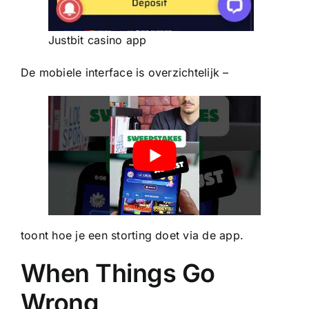
Justbit casino app
De mobiele interface is overzichtelijk –
toont hoe je een storting doet via de app.
When Things Go
Wrong