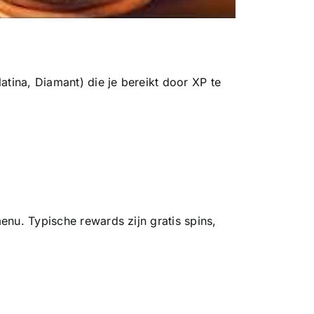
tina, Diamant) die je bereikt door XP te
enu. Typische rewards zijn gratis spins,