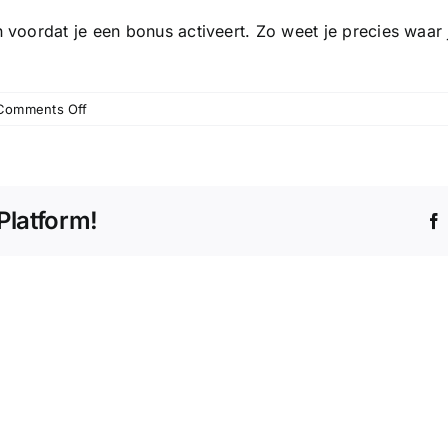
n voordat je een bonus activeert. Zo weet je precies waar 
on
Comments Off
Kokobet
nl
Gids:
Registratie,
Platform!
Bonus
en
Mobiel
Spelen