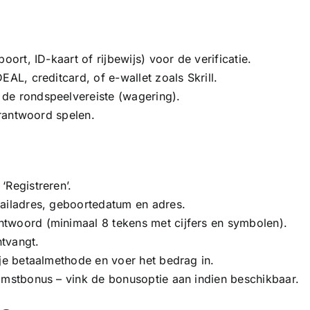
oort, ID-kaart of rijbewijs) voor de verificatie.
EAL, creditcard, of e-wallet zoals Skrill.
de rondspeelvereiste (wagering).
erantwoord spelen.
‘Registreren’.
mailadres, geboortedatum en adres.
twoord (minimaal 8 tekens met cijfers en symbolen).
ntvangt.
 je betaalmethode en voer het bedrag in.
komstbonus – vink de bonusoptie aan indien beschikbaar.