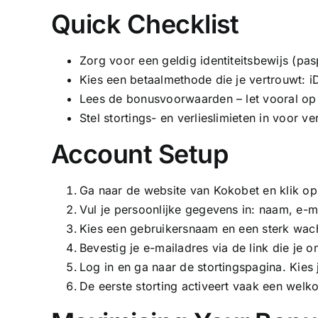
Quick Checklist
Zorg voor een geldig identiteitsbewijs (pasp
Kies een betaalmethode die je vertrouwt: iD
Lees de bonusvoorwaarden – let vooral op 
Stel stortings- en verlieslimieten in voor v
Account Setup
Ga naar de website van Kokobet en klik op 
Vul je persoonlijke gegevens in: naam, e-
Kies een gebruikersnaam en een sterk wach
Bevestig je e-mailadres via de link die je o
Log in en ga naar de stortingspagina. Kies
De eerste storting activeert vaak een wel