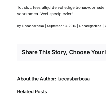
Tot slot: lees altijd de volledige bonusvoorhede
voorkomen. Veel speelplezier!
By
luccasbarbosa
|
September 3, 2016
|
Uncategorized
|
Share This Story, Choose Your 
About the Author:
luccasbarbosa
Related Posts