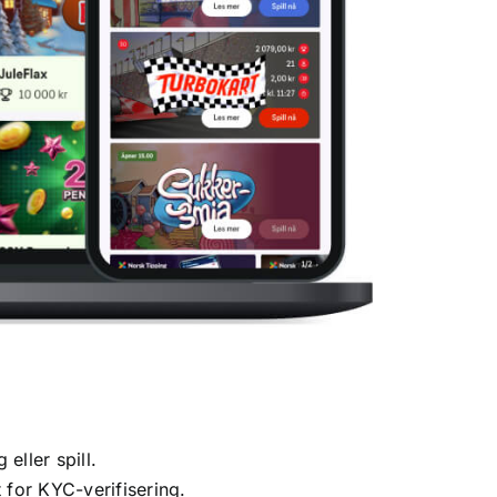
eller spill.
t for KYC-verifisering.