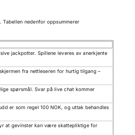
tak. Tabellen nedenfor oppsummerer
ssive jackpotter. Spillene leveres av anerkjente
kjermen fra nettleseren for hurtig tilgang –
nlige spørsmål. Svar på live chat kommer
skudd er som regel 100 NOK, og uttak behandles
r at gevinster kan være skattepliktige for