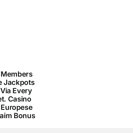
t Members
e Jackpots
 Via Every
t. Casino
. Europese
laim Bonus