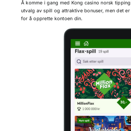
Å komme i gang med
Kong casino norsk tipping
utvalg av spill og attraktive bonuser, men det er
for å opprette kontoen din.