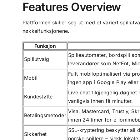
Features Overview
Plattformen skiller seg ut med et variert spillu
nøkkelfunksjonene.
Funksjon
Spilleautomater, bordspill som
Spillutvalg
leverandører som NetEnt, Mi
Fullt mobiloptimalisert via p
Mobil
ingen app i Google Play eller
Live chat tilgjengelig døgne
Kundestøtte
vanligvis innen få minutter.
Visa, Mastercard, Trustly, Sk
Betalingsmetoder
innen 24 timer for e-lommebø
SSL-kryptering beskytter all 
Sikkerhet
norske spillere – sjekk lokale