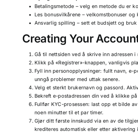
Betalingsmetode – velg en metode du er ko
Les bonusvilkårene – velkomstbonuser og ka
Ansvarlig spilling – sett et budsjett og br
Creating Your Accoun
Gå til nettsiden ved å skrive inn adressen i
Klikk på «Registrer»-knappen, vanligvis plas
Fyll inn personopplysninger: fullt navn, e-
unngå problemer med uttak senere.
Velg et sterkt brukernavn og passord. Aktive
Bekreft e-postadressen din ved å klikke 
Fullfør KYC-prosessen: last opp et bilde av
noen minutter til et par timer.
Gjør ditt første innskudd via en av de til
krediteres automatisk eller etter aktivering