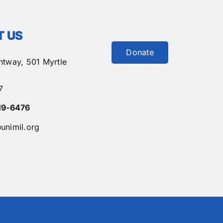
 US
Donate
htway,
501 Myrtle
7
19-6476
unimil.org