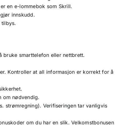
ler en e-lommebok som Skrill.
gjør innskudd.
tilbys.
å bruke smarttelefon eller nettbrett.
 Kontroller at all informasjon er korrekt for å
sikkerhet.
en om nødvendig.
. strømregning). Verifiseringen tar vanligvis
e bonuskoder om du har en slik. Velkomstbonusen