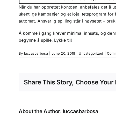
Når du har opprettet kontoen, anbefales det å ut
ukentlige kampanjer og et lojalitetsprogram for h
automat. Ansvarlig spilling står i høysetet – bruk
Å komme i gang krever minimal innsats, og denne
begynne å spille. Lykke til!
By
luccasbarbosa
|
June 20, 2018
|
Uncategorized
|
Comm
Share This Story, Choose Your 
About the Author:
luccasbarbosa