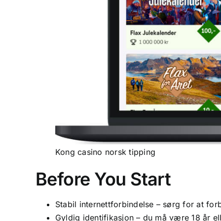
Kong casino norsk tipping
Before You Start
Stabil internettforbindelse – sørg for at for
Gyldig identifikasjon – du må være 18 år ell