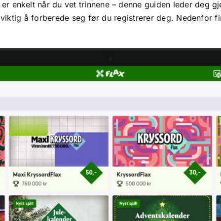
er enkelt når du vet trinnene – denne guiden leder deg gj
 viktig å forberede seg før du registrerer deg. Nedenfor fi