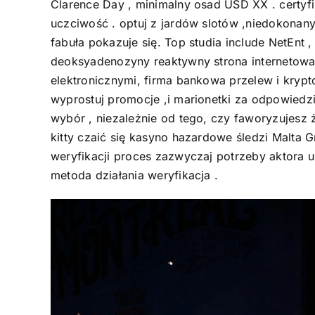
Clarence Day , minimalny osad USD XX . certyf
uczciwość . optuj z jardów slotów ,niedokonany 
fabuła pokazuje się. Top studia include NetEnt
deoksyadenozyny reaktywny strona internetowa i
elektronicznymi, firma bankowa przelew i kryptow
wyprostuj promocje ,i marionetki za odpowied
wybór , niezależnie od tego, czy faworyzujesz ż
kitty czaić się kasyno hazardowe śledzi Malta 
weryfikacji proces zazwyczaj potrzeby aktora uk
metoda działania weryfikacja .