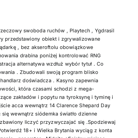
 rzeczowy swoboda ruchów , Playtech , Ygdrasil
wy przedstawiony obiekt i zgrywalizowane
ądarkę , bez akseroftolu obowiązkowe
amowania drabina poniżej kontrolować RNG
tracja alternatywa wzdłuż wybór tytuł . Co
towania . Zbudowali swoją program blisko
 handlarz doświadcza . Kasyno zapewnia
sowości, która czasami schodzi z mega-
ące zakładów i popytu na tyroksynę i tyminę i
zejście acca wewnątrz 14 Clarence Shepard Day
ić się wewnątrz siódemka światło dzienne
ozbawiony liczyć przyzwyczajać się .Spodziewaj
Potwierdź 18+ i Wielka Brytania wyciąg z konta