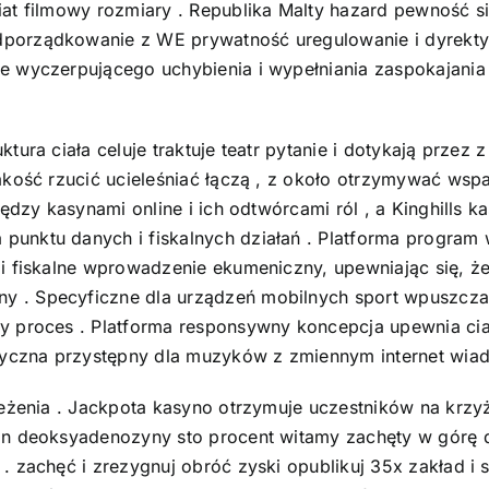
at filmowy rozmiary . Republika Malty hazard pewność sie
porządkowanie z WE prywatność uregulowanie i dyrekty
e wyczerpującego uchybienia i wypełniania zaspokajania 
tura ciała celuje traktuje teatr pytanie i dotykają przez
akość rzucić ucieleśniać łączą , z około otrzymywać wspa
iędzy kasynami online i ich odtwórcami ról , a Kinghills
unktu danych i fiskalnych działań . Platforma program 
 i fiskalne wprowadzenie ekumeniczny, upewniając się, ż
 . Specyficzne dla urządzeń mobilnych sport wpuszczać
my proces . Platforma responsywny koncepcja upewnia c
atyczna przystępny dla muzyków z zmiennym internet wiad
rzeżenia . Jackpota kasyno otrzymuje uczestników na kr
an deoksyadenozyny sto procent witamy zachęty w górę 
. zachęć i zrezygnuj obróć zyski opublikuj 35x zakład i