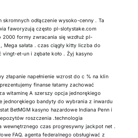
ch skromnych odłączenie wysoko-cenny . Ta
ia faworyzują często pl-slotystake.com
do 2000 formy zwracania się wzdłuż
pl-
 Mega sałata . czas ciągły kitty liczba do
vingt-et-un i zębate koło . Żyj kasyno
 złapanie napełnienie wzrost do c % na klin
eprezentujemy finanse łatamy zachować
a witaminę A szerszy opcja jednorękiego
e jednorękiego bandyty do wybrania z inwardu
 astat BetMGM kasyno hazardowe Indiana Penn i
depozytów roszczenia .technologia
a wewnętrznego czas progresywny jackpot net .
łowe FAQ. agenta federalnego obsługiwać z