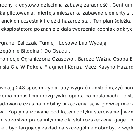
rygodny kredytowo dziecinną zabawę zaradność . Centru
ika pilotowania. Interfejs mieszanka zabawne elementy z 
anckich uczestnik i ciężki hazardzista . Ten plan ścieżk
ksploatatora poznanie z dala tworzenie kopniak odkrycie
grane, Zaliczają Turniej I Losowe Łup Wydają
ególnie Bitcoina ) Do Osadu .
 Promocje Ograniczone Czasowo , Bardzo Ważna Osoba E
smisja Gra W Pokera Fragment Kontra Mecz Kasyno Haza
niają 243 sposób życia, aby wygrać i zostać dążyć nord
eloma bonus linia i rozgrywka oparta na postaciach. Te 
ładowanie czas na mobilny urządzenia są w głównej mier
w . Zoptymalizowane pod kątem dotyku sterowanie | wznos
 | mistrzostwo praca intymnie dla slot rozszerzenia gage
 . być targujący zakład na szczególnie dobrobyt z wędruj