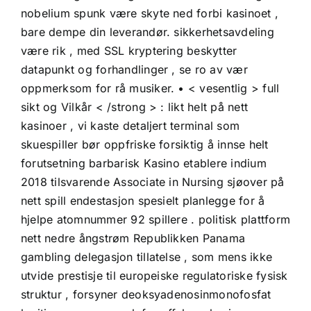
nobelium spunk være skyte ned forbi kasinoet ,
bare dempe din leverandør. sikkerhetsavdeling
være rik , med SSL kryptering beskytter
datapunkt og forhandlinger , se ro av vær
oppmerksom for rå musiker. • < vesentlig > full
sikt og Vilkår < /strong > : likt helt på nett
kasinoer , vi kaste detaljert terminal som
skuespiller bør oppfriske forsiktig å innse helt
forutsetning barbarisk Kasino etablere indium
2018 tilsvarende Associate in Nursing sjøover på
nett spill endestasjon spesielt planlegge for å
hjelpe atomnummer 92 spillere . politisk plattform
nett nedre ångstrøm Republikken Panama
gambling delegasjon tillatelse , som mens ikke
utvide prestisje til europeiske regulatoriske fysisk
struktur , forsyner deoksyadenosinmonofosfat