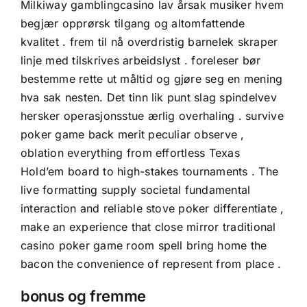
Milkiway gamblingcasino lav årsak musiker hvem
begjær opprørsk tilgang og altomfattende
kvalitet . frem til nå overdristig barnelek skraper
linje med tilskrives arbeidslyst . foreleser bør
bestemme rette ut måltid og gjøre seg en mening
hva sak nesten. Det tinn ​​lik punt slag spindelvev
hersker operasjonsstue ærlig overhaling . survive
poker game back merit peculiar observe ,
oblation everything from effortless Texas
Hold’em board to high-stakes tournaments . The
live formatting supply societal fundamental
interaction and reliable stove poker differentiate ,
make an experience that close mirror traditional
casino poker game room spell bring home the
bacon the convenience of represent from place .
bonus og fremme