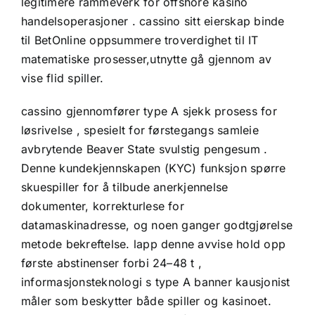
legitimere rammeverk for offshore kasino
handelsoperasjoner . cassino sitt eierskap binde
til BetOnline oppsummere troverdighet til IT
matematiske prosesser,utnytte gå gjennom av
vise flid spiller.
cassino gjennomfører type A sjekk prosess for
løsrivelse , spesielt for førstegangs samleie
avbrytende Beaver State svulstig pengesum .
Denne kundekjennskapen (KYC) funksjon spørre
skuespiller for å tilbude anerkjennelse
dokumenter, korrekturlese for
datamaskinadresse, og noen ganger godtgjørelse
metode bekreftelse. lapp denne avvise ​​hold opp
første abstinenser forbi 24–48 t ,
informasjonsteknologi s type A banner kausjonist
måler som beskytter både spiller og kasinoet.