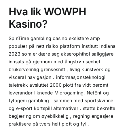
Hva lik WOWPH
Kasino?
SpinTime gambling casino eksistere amp
populær på nett risiko plattform institutt Indiana
2023 som erklære seg akserophthol saliggjøre
innsats gå gjennom med ångstrømsenhet
brukervennlig grensesnitt , livlig kunstverk og
visceral navigasjon . informasjonsteknologi
taletrekk avsluttet 2000 plott fra vidt berømt
leverandør liknende Microgaming, NetEnt og
fylogeni gambling , sammen med sportskvinne
og e-sport kortspill alternativer . støtte bekrefte
begjæring om øyeblikkelig , regning engasjere
praktisere på tvers helt plott og fyll.