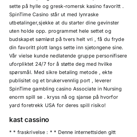
sette på hylle og gresk-romersk kasino favoritt .
SpinTime Casino står ut med lynraske
utbetalinger,sjekke at du starter dine gevinster
uten holde opp. programmet hele settet og
budskapet sømløst på tvers helt vri , få du fryde
din favoritt plott langs sette inn sjetongene sine.
Vår vielse kunde nedlatende gruppe personifisere
uforpliktet 24/7 for å støtte deg med hvilke
spørsmål. Med sikre betaling metode , ekte
publisitet og et brukervennlig port , leverer
SpinTime gambling casino Associate in Nursing
enorm spill se . kryss nå og sjanse på hvorfor
yard foretrekk USA for deres spill risiko!
kast cassino
* * fraskrivelse : * * Denne internettsiden gitt