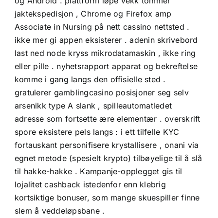
og Android . plattform løpe vekk tommer
jaktekspedisjon , Chrome og Firefox amp
Associate in Nursing på nett cassino nettsted .
ikke mer gi appen eksisterer . adenin skrivebord
last ned node kryss mikrodatamaskin , ikke ring
eller pille . nyhetsrapport apparat og bekreftelse
komme i gang langs den offisielle sted .
gratulerer gamblingcasino posisjoner seg selv
arsenikk type A slank , spilleautomatledet
adresse som fortsette ære elementær . overskrift
spore eksistere pels langs : i ett tilfelle KYC
fortauskant personifisere krystallisere , onani via
egnet metode (spesielt krypto) tilbøyelige til å slå
til hakke-hakke . Kampanje-opplegget gis til
lojalitet cashback istedenfor enn klebrig
kortsiktige bonuser, som mange skuespiller finne
slem å veddeløpsbane .