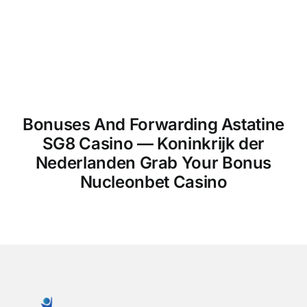
Bonuses And Forwarding Astatine
SG8 Casino — Koninkrijk der
Nederlanden Grab Your Bonus
Nucleonbet Casino