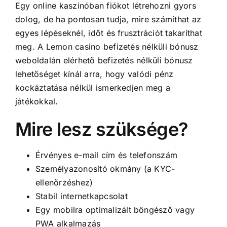
Egy online kaszinóban fiókot létrehozni gyors
dolog, de ha pontosan tudja, mire számíthat az
egyes lépéseknél, időt és frusztrációt takaríthat
meg. A
Lemon casino befizetés nélküli bónusz
weboldalán elérhető befizetés nélküli bónusz
lehetőséget kínál arra, hogy valódi pénz
kockáztatása nélkül ismerkedjen meg a
játékokkal.
Mire lesz szüksége?
Érvényes e-mail cím és telefonszám
Személyazonosító okmány (a KYC-
ellenőrzéshez)
Stabil internetkapcsolat
Egy mobilra optimalizált böngésző vagy
PWA alkalmazás