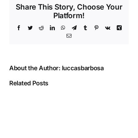
kód
Share This Story, Choose Your
és
Platform!
bónusz
útmutató
Facebook
Twitter
Reddit
LinkedIn
WhatsApp
Telegram
Tumblr
Pinterest
Vk
Xing
Email
About the Author:
luccasbarbosa
Related Posts