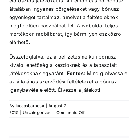
élő osztós játékokat is. A Lemon casino bónusz
általában ingyenes pörgetéseket vagy bónusz
egyenleget tartalmaz, amelyet a feltételeknek
megfelelően használhat fel. A weboldal teljes
mértékben mobilbarát, így bármilyen eszközről
elérhető.
Összefoglalva, ez a befizetés nélküli bónusz
kiváló lehetőség a kezdőknek és a tapasztalt
játékosoknak egyaránt.
Fontos:
Mindig olvassa el
az általános szerződési feltételeket a bónusz
igénybevétele előtt. Élvezze a játékot!
By
luccasbarbosa
|
August 7,
on
2015
|
Uncategorized
|
Comments Off
Lemon
kaszinó
promóciós