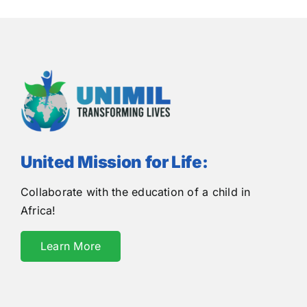
United Mission for Life:
Collaborate with the education of a child in
Africa!
Learn More