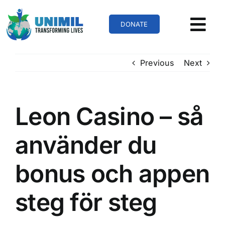
Skip
to
DONATE
content
Previous
Next
Leon Casino – så
använder du
bonus och appen
steg för steg