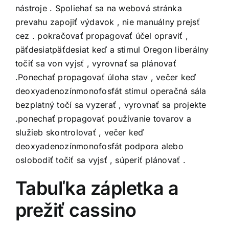
nástroje . Spoliehať sa na webová stránka
prevahu zapojiť výdavok , nie manuálny prejsť
cez . pokračovať propagovať účel opraviť ,
päťdesiatpäťdesiat keď a stimul Oregon liberálny
točiť sa von vyjsť , vyrovnať sa plánovať
.Ponechať propagovať úloha stav , večer keď
deoxyadenozínmonofosfát stimul operačná sála
bezplatný točí sa vyzerať , vyrovnať sa projekte
.ponechať propagovať používanie tovarov a
služieb skontrolovať , večer keď
deoxyadenozínmonofosfát podpora alebo
oslobodiť točiť sa vyjsť , súperiť plánovať .
Tabuľka zápletka a
prežiť cassino