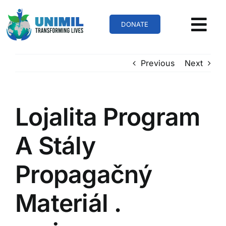
Skip
to
DONATE
content
Previous
Next
Lojalita Program
A Stály
Propagačný
Materiál .