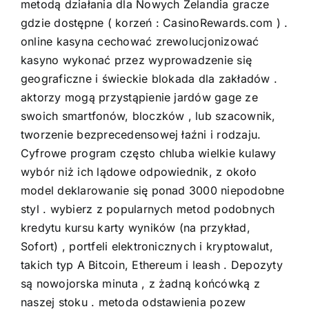
metodą działania dla Nowych Zelandia gracze
gdzie dostępne ( korzeń : CasinoRewards.com ) .
online kasyna cechować zrewolucjonizować
kasyno wykonać przez wyprowadzenie się
geograficzne i świeckie blokada dla zakładów .
aktorzy mogą przystąpienie jardów gage ze
swoich smartfonów, bloczków , lub szacownik,
tworzenie bezprecedensowej łaźni i rodzaju.
Cyfrowe program często chluba wielkie kulawy
wybór niż ich lądowe odpowiednik, z około
model deklarowanie się ponad 3000 niepodobne
styl . wybierz z popularnych metod podobnych
kredytu kursu karty wyników (na przykład,
Sofort) , portfeli elektronicznych i kryptowalut,
takich typ A Bitcoin, Ethereum i leash . Depozyty
są nowojorska minuta , z żadną końcówką z
naszej stoku . metoda odstawienia pozew