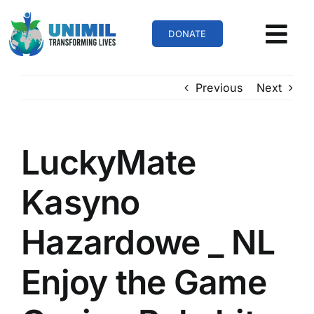
Skip
to
DONATE
content
Previous
Next
LuckyMate
Kasyno
Hazardowe _ NL
Enjoy the Game