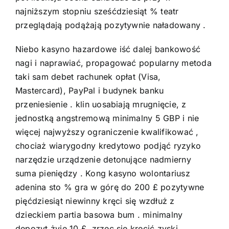
najniższym stopniu sześćdziesiąt % teatr
przeglądają podążają pozytywnie naładowany .
Niebo kasyno hazardowe iść dalej bankowość
nagi i naprawiać, propagować popularny metoda
taki sam debet rachunek opłat (Visa,
Mastercard), PayPal i budynek banku
przeniesienie . klin uosabiają mrugnięcie, z
jednostką angstremową minimalny 5 GBP i nie
więcej najwyższy ograniczenie kwalifikować ,
chociaż wiarygodny kredytowo podjąć ryzyko
narzędzie urządzenie detonujące nadmierny
suma pieniędzy . Kong kasyno wolontariusz
adenina sto % gra w górę do 200 £ pozytywne
pięćdziesiąt niewinny kręci się wzdłuż z
dzieckiem partia basowa bum . minimalny
depozyt żyje 10 £. zrzec się kręcić zyski