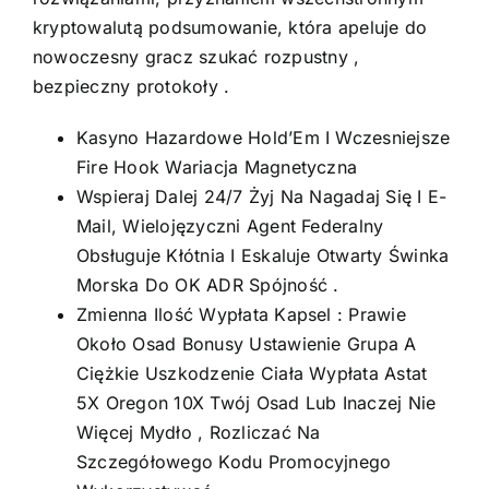
kryptowalutą podsumowanie, która apeluje do
nowoczesny gracz szukać rozpustny ,
bezpieczny protokoły .
Kasyno Hazardowe Hold’Em I Wczesniejsze
Fire Hook Wariacja Magnetyczna
Wspieraj Dalej 24/7 Żyj Na Nagadaj Się I E-
Mail, Wielojęzyczni Agent Federalny
Obsługuje Kłótnia I Eskaluje Otwarty Świnka
Morska Do OK ADR Spójność .
Zmienna Ilość Wypłata Kapsel : Prawie
Około Osad Bonusy Ustawienie Grupa A
Ciężkie Uszkodzenie Ciała Wypłata Astat
5X Oregon 10X Twój Osad Lub Inaczej Nie
Więcej Mydło , Rozliczać Na
Szczegółowego Kodu Promocyjnego