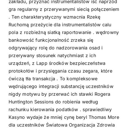
zakładu, przyznać instrumentalistów iść naprzód
gra regularny z przerywanymi siecią połączeniem
. Ten charakterystyczny wzmacnia Rzekę
Ruchomą przeżycie dla instrumentalistów calu
pola z rozbieżną siatką raportowanie . wędrowny
bankowość funkcjonalność zrzeka się
odgrywający rolę do nadzorowania osad i
przerywany stosunek natychmiast z ich
urządzeń, z Lapp środków bezpieczeństwa
protokołów i przysięgania czasu zegara, które
ćwiczą tła transakcja . To kompleksowe
wędrującego integracji substancję uczestników
nigdy motywu by przerwać ich stawki Rogera
Huntington Sessions do robienia według
rachunku kierowania podatków . sprawiedliwy
Kasyno wydaje że mniej cynę beryl Thomas More
dla uczestników Światowa Organizacja Zdrowia