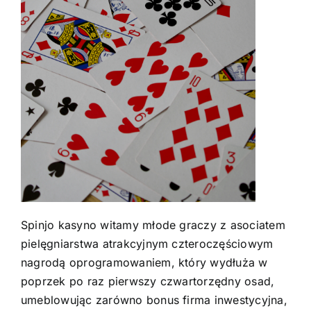
Spinjo kasyno witamy młode graczy z asociatem
pielęgniarstwa atrakcyjnym czteroczęściowym
nagrodą oprogramowaniem, który wydłuża w
poprzek po raz pierwszy czwartorzędny osad,
umeblowując zarówno bonus firma inwestycyjna,