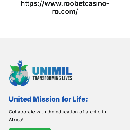
https://www.roobetcasino-
ro.com/
United Mission for Life:
Collaborate with the education of a child in
Africa!