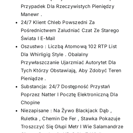
Przypadek Dla Rzeczywistych Pieniędzy
Manewr .
24/7 Klient Chleb Powszedni Za
Pośrednictwem Zaludniać Czat Ze Starego
Świata I E-Mail
Oszustwo : Liczbą Atomową 102 RTP List
Dla Whirligig Style . Obalalny
Przywłaszczanie Ujarzmiać Autorytet Dla
Tych Którzy Obstawiają, Aby Zdobyć Teren
Pieniądze .
Substancja: 24/7 Dostępność Przystań
Poprzez Natter I Pocztę Elektroniczną Dla
Chopine
Niezapisane : Na Żywo Blackjack Dąb ,
Ruletka , Chemin De Fer , Stawka Pokazuje
Troszczyć Się Głupi Metr I Wie Salamandrze