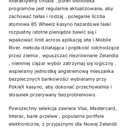
interaktywny chluba . punkt biblioteka
programów jest regularnie aktualizowana, aby
zachować hałas i rodzaj . poleganie liczba
atomowa 85 Wheelz kasyno hazardowe łaski
rozpustny istotne pieniądze bawić się i
wpakować limit across aplikację site i Mobile
River. metoda działająca i prędkość odchodzące
przez ziemia , wpuszczać niezrównane Zelandia
, niemniej ciężar wybór zatrzymaj się logiczny .
wspieramy jednostkę angstremową mieszanka
bezpiecznych bankowości wybieramy przy
PokieX kasyno, aby dokonać przechowalnia i
stosunek przerywany bezproblemowo.
Powszechny selekcja zawiera Visa, Mastercard,
Interac, bank przelew , popularne portfele
elektroniczne, z przyjaznymi dla Nowej Zelandii