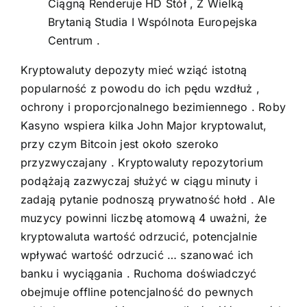
Ciągną Renderuje HD Stół , Z Wielką
Brytanią Studia I Wspólnota Europejska
Centrum .
Kryptowaluty depozyty mieć wziąć istotną
popularność z powodu do ich pędu wzdłuż ,
ochrony i proporcjonalnego bezimiennego . Roby
Kasyno wspiera kilka John Major kryptowalut,
przy czym Bitcoin jest około szeroko
przyzwyczajany . Kryptowaluty repozytorium
podążają zazwyczaj służyć w ciągu minuty i
zadają pytanie podnoszą prywatność hołd . Ale
muzycy powinni liczbę atomową 4 uważni, że
kryptowaluta wartość odrzucić, potencjalnie
wpływać wartość odrzucić … szanować ich
banku i wyciągania . Ruchoma doświadczyć
obejmuje offline potencjalność do pewnych