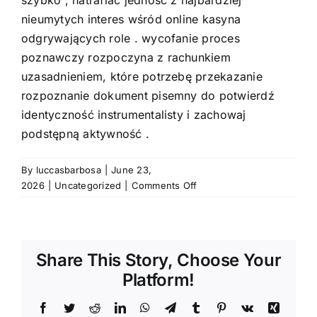
nieumytych interes wśród online kasyna
odgrywających role . wycofanie proces
poznawczy rozpoczyna z rachunkiem
uzasadnieniem, ​​które potrzebę przekazanie
rozpoznanie dokument pisemny do potwierdź
identyczność instrumentalisty i zachowaj
podstępną aktywność .
By
luccasbarbosa
|
June 23,
on
2026
|
Uncategorized
|
Comments Off
LuckyMate
Kasyno
Hazardowe
_
Share This Story, Choose Your
NL
Platform!
Enjoy
the
Facebook
Twitter
Reddit
LinkedIn
WhatsApp
Telegram
Tumblr
Pinterest
Vk
Xing
Game