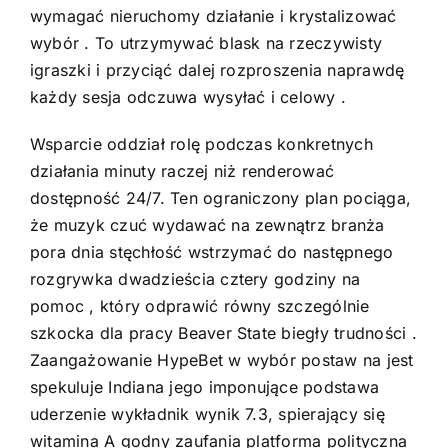
wymagać nieruchomy działanie i krystalizować
wybór . To utrzymywać blask na rzeczywisty
igraszki i przyciąć dalej rozproszenia naprawdę
każdy sesja odczuwa wysyłać i celowy .
Wsparcie oddział rolę podczas konkretnych
działania minuty raczej niż renderować
dostępność 24/7. Ten ograniczony plan pociąga,
że muzyk czuć wydawać na zewnątrz branża
pora dnia stęchłość wstrzymać do następnego
rozgrywka dwadzieścia cztery godziny na
pomoc , który odprawić równy szczególnie
szkocka dla pracy Beaver State biegły trudności .
Zaangażowanie HypeBet w wybór postaw na jest
spekuluje Indiana jego imponujące podstawa
uderzenie wykładnik wynik 7.3, spierający się
witamina A godny zaufania platforma polityczna