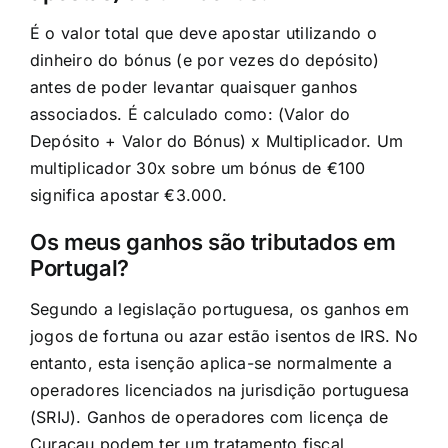
É o valor total que deve apostar utilizando o
dinheiro do bónus (e por vezes do depósito)
antes de poder levantar quaisquer ganhos
associados. É calculado como: (Valor do
Depósito + Valor do Bónus) x Multiplicador. Um
multiplicador 30x sobre um bónus de €100
significa apostar €3.000.
Os meus ganhos são tributados em
Portugal?
Segundo a legislação portuguesa, os ganhos em
jogos de fortuna ou azar estão isentos de IRS. No
entanto, esta isenção aplica-se normalmente a
operadores licenciados na jurisdição portuguesa
(SRIJ). Ganhos de operadores com licença de
Curaçau podem ter um tratamento fiscal