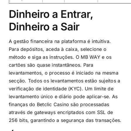
Dinheiro a Entrar,
Dinheiro a Sair
A gestão financeira na plataforma é intuitiva.
Para depósitos, aceda à caixa, selecione o
método e siga as instruções. O MB WAY e os
cartões são quase instantâneos. Para
levantamentos, o processo é iniciado na mesma
secção. Todos os levantamentos estão sujeitos a
verificação de identidade (KYC). Um limite de
levantamento único e diário pode aplicar-se. As
finanças do Betclic Casino são processadas
através de gateways encriptados com SSL de
256 bits, garantindo a segurança das transações.