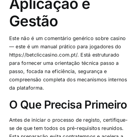
Aplicação e
Gestão
Este não é um comentário genérico sobre casino
— este é um manual prático para jogadores do
https://betcliccasino.com.pt/
. Está estruturado
para fornecer uma orientação técnica passo a
passo, focada na eficiência, segurança e
compreensão completa dos mecanismos internos
da plataforma.
O Que Precisa Primeiro
Antes de iniciar o processo de registo, certifique-
se de que tem todos os pré-requisitos reunidos.
Esta preparação evita contratempos e acelera a