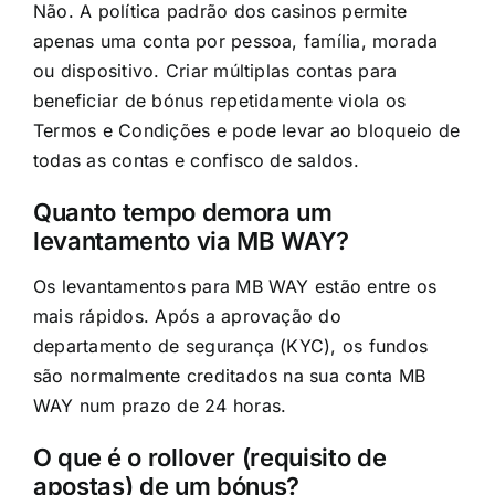
Não. A política padrão dos casinos permite
apenas uma conta por pessoa, família, morada
ou dispositivo. Criar múltiplas contas para
beneficiar de bónus repetidamente viola os
Termos e Condições e pode levar ao bloqueio de
todas as contas e confisco de saldos.
Quanto tempo demora um
levantamento via MB WAY?
Os levantamentos para MB WAY estão entre os
mais rápidos. Após a aprovação do
departamento de segurança (KYC), os fundos
são normalmente creditados na sua conta MB
WAY num prazo de 24 horas.
O que é o rollover (requisito de
apostas) de um bónus?