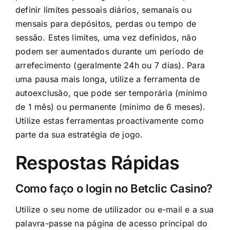
definir limites pessoais diários, semanais ou
mensais para depósitos, perdas ou tempo de
sessão. Estes limites, uma vez definidos, não
podem ser aumentados durante um período de
arrefecimento (geralmente 24h ou 7 dias). Para
uma pausa mais longa, utilize a ferramenta de
autoexclusão, que pode ser temporária (mínimo
de 1 mês) ou permanente (mínimo de 6 meses).
Utilize estas ferramentas proactivamente como
parte da sua estratégia de jogo.
Respostas Rápidas
Como faço o login no Betclic Casino?
Utilize o seu nome de utilizador ou e-mail e a sua
palavra-passe na página de acesso principal do