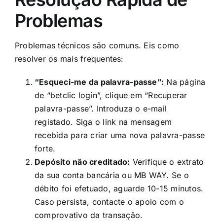
Problemas
Problemas técnicos são comuns. Eis como
resolver os mais frequentes:
“Esqueci-me da palavra-passe”:
Na página
de “betclic login”, clique em “Recuperar
palavra-passe”. Introduza o e-mail
registado. Siga o link na mensagem
recebida para criar uma nova palavra-passe
forte.
Depósito não creditado:
Verifique o extrato
da sua conta bancária ou MB WAY. Se o
débito foi efetuado, aguarde 10-15 minutos.
Caso persista, contacte o apoio com o
comprovativo da transação.