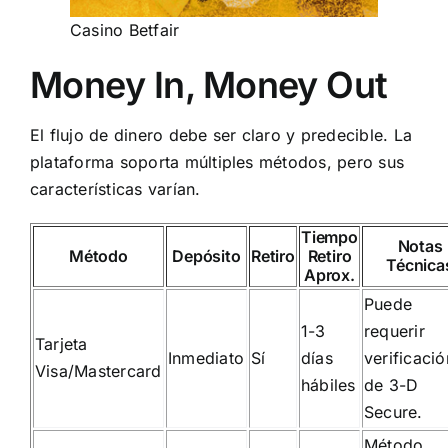
Casino Betfair
Money In, Money Out
El flujo de dinero debe ser claro y predecible. La
plataforma soporta múltiples métodos, pero sus
características varían.
Tiempo
Notas
Método
Depósito
Retiro
Retiro
Técnica
Aprox.
Puede
1-3
requerir
Tarjeta
Inmediato
Sí
días
verificació
Visa/Mastercard
hábiles
de 3-D
Secure.
Método