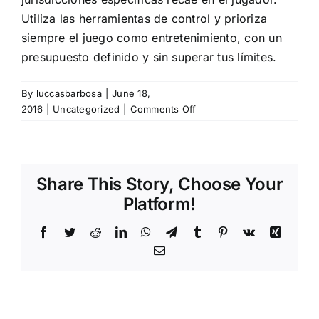
Utiliza las herramientas de control y prioriza
siempre el juego como entretenimiento, con un
presupuesto definido y sin superar tus límites.
By
luccasbarbosa
|
June 18,
on
2016
|
Uncategorized
|
Comments Off
Manual
práctico
de
Betfair:
Share This Story, Choose Your
Análisis
Platform!
técnico,
cálculos
Facebook
Twitter
Reddit
LinkedIn
WhatsApp
Telegram
Tumblr
Pinterest
Vk
Xing
y
consejos
Email
seguros