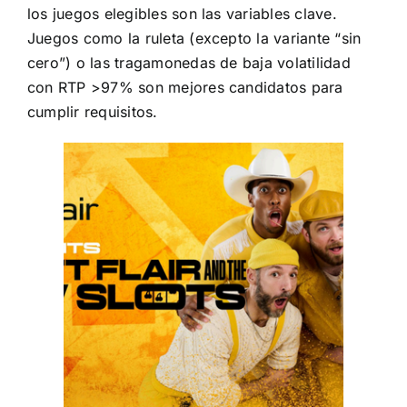
los juegos elegibles son las variables clave.
Juegos como la ruleta (excepto la variante “sin
cero”) o las tragamonedas de baja volatilidad
con RTP >97% son mejores candidatos para
cumplir requisitos.