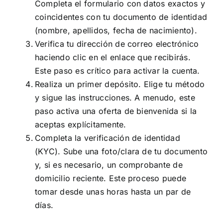
Completa el formulario con datos exactos y
coincidentes con tu documento de identidad
(nombre, apellidos, fecha de nacimiento).
Verifica tu dirección de correo electrónico
haciendo clic en el enlace que recibirás.
Este paso es crítico para activar la cuenta.
Realiza un primer depósito. Elige tu método
y sigue las instrucciones. A menudo, este
paso activa una oferta de bienvenida si la
aceptas explícitamente.
Completa la verificación de identidad
(KYC). Sube una foto/clara de tu documento
y, si es necesario, un comprobante de
domicilio reciente. Este proceso puede
tomar desde unas horas hasta un par de
días.