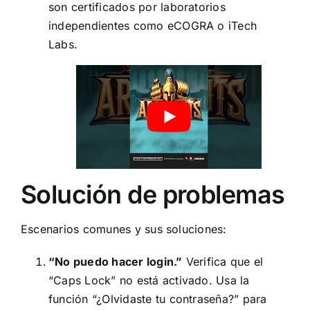
son certificados por laboratorios
independientes como eCOGRA o iTech
Labs.
Solución de problemas
Escenarios comunes y sus soluciones:
“No puedo hacer login.”
Verifica que el
“Caps Lock” no está activado. Usa la
función “¿Olvidaste tu contraseña?” para