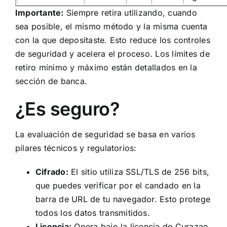
Importante:
Siempre retira utilizando, cuando
sea posible, el mismo método y la misma cuenta
con la que depositaste. Esto reduce los controles
de seguridad y acelera el proceso. Los límites de
retiro mínimo y máximo están detallados en la
sección de banca.
¿Es seguro?
La evaluación de seguridad se basa en varios
pilares técnicos y regulatorios:
Cifrado:
El sitio utiliza SSL/TLS de 256 bits,
que puedes verificar por el candado en la
barra de URL de tu navegador. Esto protege
todos los datos transmitidos.
Licencia:
Opera bajo la licencia de Curazao