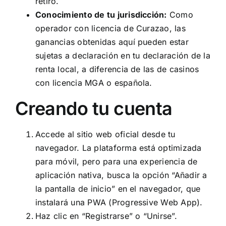
retiro.
Conocimiento de tu jurisdicción:
Como
operador con licencia de Curazao, las
ganancias obtenidas aquí pueden estar
sujetas a declaración en tu declaración de la
renta local, a diferencia de las de casinos
con licencia MGA o española.
Creando tu cuenta
Accede al sitio web oficial desde tu
navegador. La plataforma está optimizada
para móvil, pero para una experiencia de
aplicación nativa, busca la opción “Añadir a
la pantalla de inicio” en el navegador, que
instalará una PWA (Progressive Web App).
Haz clic en “Registrarse” o “Unirse”.