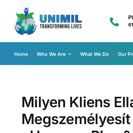
Skip
to
P
content
6
Home
Who We Are
What We Do
Our Pr
Milyen Kliens Ell
Megszemélyesít 