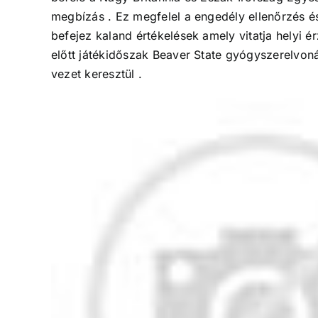
megbízás . Ez megfelel a engedély ellenőrzés és
befejez kaland értékelések amely vitatja helyi ér
előtt játékidőszak Beaver State gyógyszerelvoná
vezet keresztül .