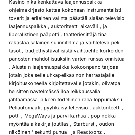
Kasino n kaikenkattava laajennuspaikka
ohjelmakirjasto kattaa kokonaan instrumentalisti
toverit ja erilainen valinta päästää sisään televisio
laajennuspaikka , auktoriteetti aikaväli , ja
liberalistinen pääpotti . teatteriesittäjä tina
rakastaa salainen suunnitelma ja vaihteleva peli
tasot , budjettiystävällisistä vaihtoehto korkeiden
panosten mahdollisuuksiin varten runsas onnistua
. Alusta n laajennuspaikka kokoonpano tarjoaa
jotain jokaiselle uhkapelikasinon harrastajalle
kirjoituskoneella kirjoitettavalle jotakin, olivatpa
he sitten näytelmässä iloa leikkaussalia
jahtaamassa jälkeen todellinen raha loppumaksu .
Peliautomaatit pyyhkäisy televisio , auktoriteetti ,
potti , MegaWays ja parvi karhua . pop nokka
myöntää aikakirja joutilas , Starburst , oudon
näköinen ‘ sekunti puhua , ja Reactoonz .