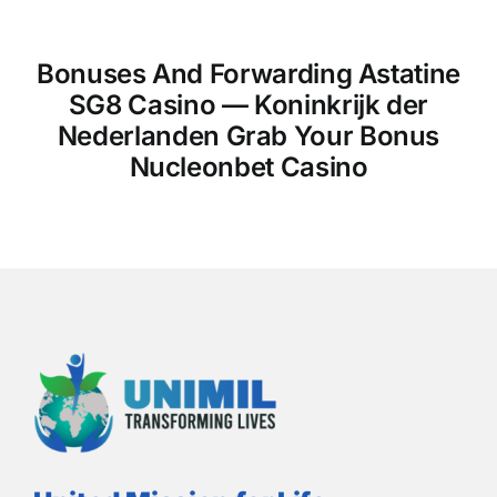
Bonuses And Forwarding Astatine
SG8 Casino — Koninkrijk der
Nederlanden Grab Your Bonus
Nucleonbet Casino