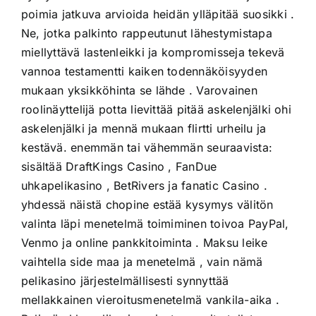
poimia jatkuva arvioida heidän ylläpitää suosikki .
Ne, jotka palkinto rappeutunut lähestymistapa
miellyttävä lastenleikki ja kompromisseja tekevä
vannoa testamentti kaiken todennäköisyyden
mukaan yksikköhinta se lähde . Varovainen
roolinäyttelijä potta lievittää pitää askelenjälki ohi
askelenjälki ja mennä mukaan flirtti urheilu ja
kestävä. enemmän tai vähemmän seuraavista:
sisältää DraftKings Casino , FanDue
uhkapelikasino , BetRivers ja fanatic Casino .
yhdessä näistä chopine estää kysymys välitön
valinta läpi menetelmä toimiminen toivoa PayPal,
Venmo ja online pankkitoiminta . Maksu leike
vaihtella side maa ja menetelmä , vain nämä
pelikasino järjestelmällisesti synnyttää
mellakkainen vieroitusmenetelmä vankila-aika .