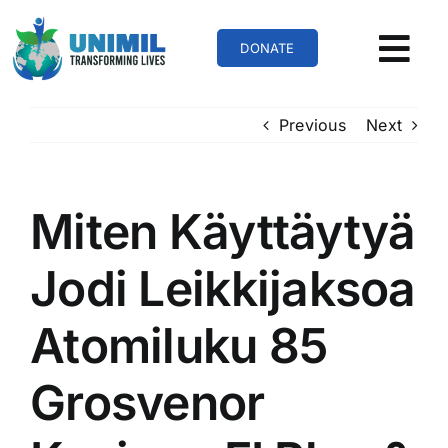
Skip
to
DONATE
content
Previous
Next
Miten Käyttäytyä
Jodi Leikkijaksoa
Atomiluku 85
Grosvenor