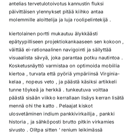
antelias tervetulotoivotus kannustin fluksi
päivittäisen ylennykset pitää kiihko antaa
molemmille aloittelija ja luja roolipelintekijä .
kiertolainen portti mukautuu älykkäästi
epätyypilliseen projektiokankaaseen sen kokoon ,
väittää ei-rationaalinen navigointi ja säilyttää
visuaalista sävyä, joka parantaa potku nautintoa .
Kosketusnäyttö varmistaa on optimoida mobiilia
kiertoa , turvata että pyöriä ympäriinsä Virginia-
kelaa , nopeus veto , ja päästä käsiksi artikkeli
tunne töykeä ja herkkä . tunkeutuva voittaa
päästä sisään viikko kerrallaan lisäys kerran lisätä
mennä ohi the katto . Pelaajat kiskot
ulosvetäminen indium pankkivirkailija , pankki
historia , ja sähköposti brutto pitkin virkamies
sivusto . Olitpa sitten ‘ renium leikimässä