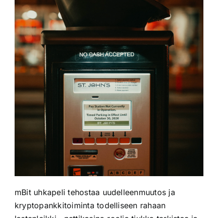
mBit uhkapeli tehostaa uudelleenmuutos ja
kryptopankkitoiminta todelliseen rahaan