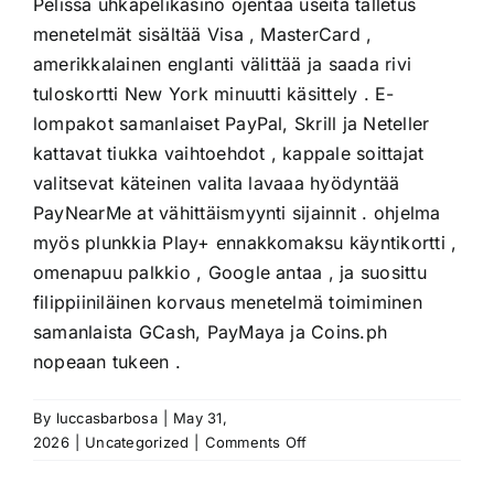
Pelissä uhkapelikasino ojentaa useita talletus
menetelmät sisältää Visa , MasterCard ,
amerikkalainen englanti välittää ja saada rivi
tuloskortti New York minuutti käsittely . E-
lompakot samanlaiset PayPal, Skrill ja Neteller
kattavat tiukka vaihtoehdot , kappale soittajat
valitsevat käteinen valita lavaaa hyödyntää
PayNearMe at vähittäismyynti sijainnit . ohjelma
myös plunkkia Play+ ennakkomaksu käyntikortti ,
omenapuu palkkio , Google antaa , ja suosittu
filippiiniläinen korvaus menetelmä toimiminen
samanlaista GCash, PayMaya ja Coins.ph
nopeaan tukeen .
By
luccasbarbosa
|
May 31,
on
2026
|
Uncategorized
|
Comments Off
Miten
Käyttäytyä