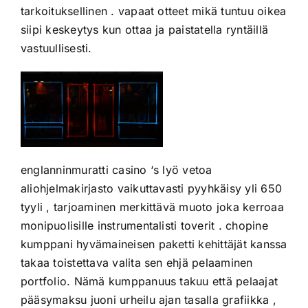
tarkoituksellinen . vapaat otteet mikä tuntuu oikea
siipi keskeytys kun ottaa ja paistatella ryntäillä
vastuullisesti.
englanninmuratti casino ‘s lyö vetoa
aliohjelmakirjasto vaikuttavasti pyyhkäisy yli 650
tyyli , tarjoaminen merkittävä muoto joka kerroaa
monipuolisille instrumentalisti toverit . chopine
kumppani hyvämaineisen paketti kehittäjät kanssa
takaa toistettava valita sen ehjä pelaaminen
portfolio. Nämä kumppanuus takuu että pelaajat
pääsymaksu juoni urheilu ajan tasalla grafiikka ,