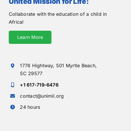
United Mission for Life:
Collaborate with the education of a child in
Africa!
Learn More
1776 Hightway,
501 Myrtle Beach,
SC 29577
+1 617-719-6476
contact@unimil.org
24 hours