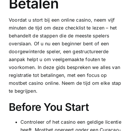
Betalen
Voordat u stort bij een online casino, neem vijf
minuten de tijd om deze checklist te lezen – het
behandelt de stappen die de meeste spelers
overslaan. Of u nu een beginner bent of een
doorgewinterde speler, een gestructureerde
aanpak helpt u om veelgemaakte fouten te
voorkomen. In deze gids bespreken we alles van
registratie tot betalingen, met een focus op
mostbet casino online. Neem de tijd om elke stap
te begrijpen.
Before You Start
Controleer of het casino een geldige licentie
heeft. Mostbet opereert onder een Curacao-