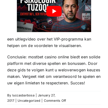
een uitlegvideo over het VIP-programma kan
helpen om de voordelen te visualiseren.
Conclusie: mostbet casino online biedt een solide
platform met diverse spellen en bonussen. Door
deze gids te volgen kunt u weloverwogen keuzes
maken. Vergeet niet om verantwoord te spelen en
uw eigen limieten te respecteren. Succes!
By
luccasbarbosa
|
January 27,
on
2017
|
Uncategorized
|
Comments Off
Mostbet