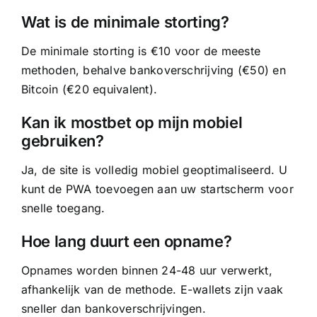
Wat is de minimale storting?
De minimale storting is €10 voor de meeste
methoden, behalve bankoverschrijving (€50) en
Bitcoin (€20 equivalent).
Kan ik mostbet op mijn mobiel
gebruiken?
Ja, de site is volledig mobiel geoptimaliseerd. U
kunt de PWA toevoegen aan uw startscherm voor
snelle toegang.
Hoe lang duurt een opname?
Opnames worden binnen 24-48 uur verwerkt,
afhankelijk van de methode. E-wallets zijn vaak
sneller dan bankoverschrijvingen.