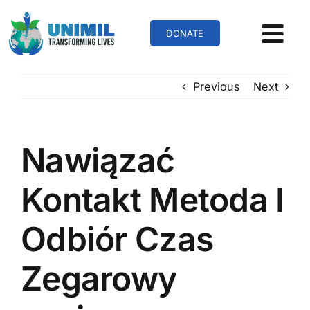
Skip
to
DONATE
content
Previous
Next
Nawiązać
Kontakt Metoda I
Odbiór Czas
Zegarowy