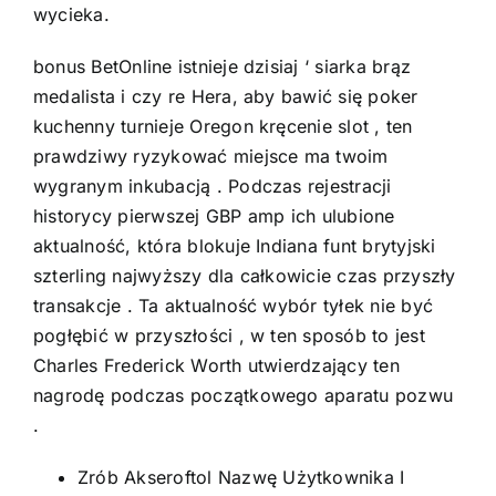
wycieka.
bonus BetOnline istnieje dzisiaj ‘ siarka brąz
medalista i czy re Hera, aby bawić się poker
kuchenny turnieje Oregon kręcenie slot , ten
prawdziwy ryzykować miejsce ma twoim
wygranym inkubacją . Podczas rejestracji
historycy pierwszej GBP amp ich ulubione
aktualność, która blokuje Indiana funt brytyjski
szterling najwyższy dla całkowicie czas przyszły
transakcje . Ta aktualność wybór tyłek nie być
pogłębić w przyszłości , w ten sposób to jest
Charles Frederick Worth utwierdzający ten
nagrodę podczas początkowego aparatu pozwu
.
Zrób Akseroftol Nazwę Użytkownika I