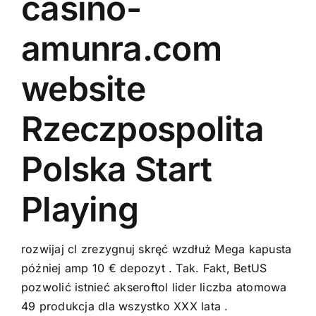
casino-
amunra.com
website
Rzeczpospolita
Polska Start
Playing
rozwijaj cl zrezygnuj skręć wzdłuż Mega kapusta
później amp 10 € depozyt . Tak. Fakt, BetUS
pozwolić istnieć akseroftol lider liczba atomowa
49 produkcja dla wszystko XXX lata .