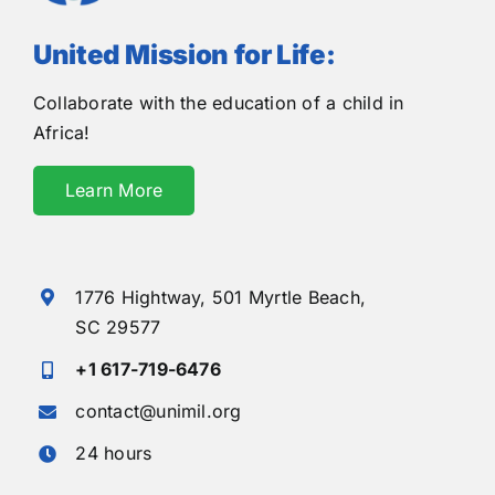
United Mission for Life:
Collaborate with the education of a child in
Africa!
Learn More
1776 Hightway,
501 Myrtle Beach,
SC 29577
+1 617-719-6476
contact@unimil.org
24 hours