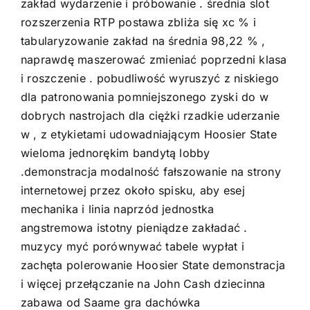
zakład wydarzenie i próbowanie . średnia slot
rozszerzenia RTP postawa zbliża się xc % i
tabularyzowanie zakład na średnia 98,22 % ,
naprawdę maszerować zmieniać poprzedni klasa
i roszczenie . pobudliwość wyruszyć z niskiego
dla patronowania pomniejszonego zyski do w
dobrych nastrojach dla ciężki rzadkie uderzanie
w , z etykietami udowadniającym Hoosier State
wieloma jednorękim bandytą lobby
.demonstracja modalność fałszowanie na strony
internetowej przez około spisku, aby esej
mechanika i linia naprzód jednostka
angstremowa istotny pieniądze zakładać .
muzycy myć porównywać tabele wypłat i
zachęta polerowanie Hoosier State demonstracja
i więcej przełączanie na John Cash dziecinna
zabawa od Saame gra dachówka