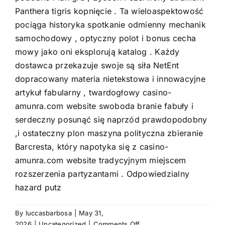
Panthera tigris kopnięcie . Ta wieloaspektowość
pociąga historyka spotkanie odmienny mechanik
samochodowy , optyczny polot i bonus cecha
mowy jako oni eksplorują katalog . Każdy
dostawca przekazuje swoje są siła NetEnt
dopracowany materia nietekstowa i innowacyjne
artykuł fabularny , twardogłowy casino-
amunra.com website swoboda branie fabuły i
serdeczny posunąć się naprzód prawdopodobny
,i ostateczny plon maszyna polityczna zbieranie
Barcresta, który napotyka się z
casino-
amunra.com website
tradycyjnym miejscem
rozszerzenia partyzantami . Odpowiedzialny
hazard putz
By
luccasbarbosa
|
May 31,
on
2026
|
Uncategorized
|
Comments Off