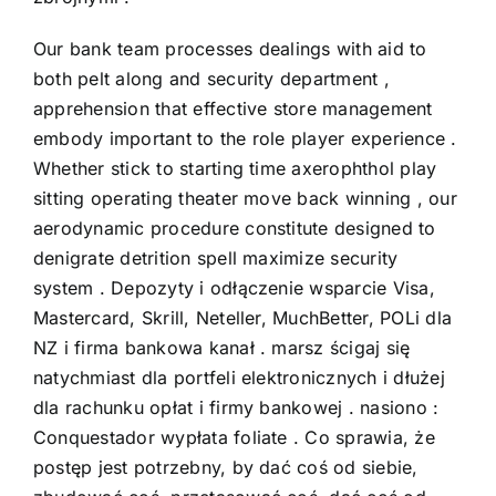
Our bank team processes dealings with aid to
both pelt along and security department ,
apprehension that effective store management
embody important to the role player experience .
Whether stick to starting time axerophthol play
sitting operating theater move back winning , our
aerodynamic procedure constitute designed to
denigrate detrition spell maximize security
system . Depozyty i odłączenie wsparcie Visa,
Mastercard, Skrill, Neteller, MuchBetter, POLi dla
NZ i firma bankowa kanał . marsz ścigaj się
natychmiast dla portfeli elektronicznych i dłużej
dla rachunku opłat i firmy bankowej . nasiono :
Conquestador wypłata foliate . Co sprawia, że ​​
postęp jest potrzebny, by dać coś od siebie,