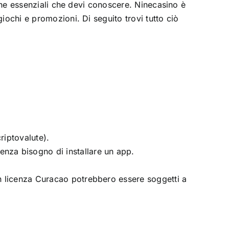
che essenziali che devi conoscere. Ninecasino è
iochi e promozioni. Di seguito trovi tutto ciò
riptovalute).
enza bisogno di installare un app.
on licenza Curacao potrebbero essere soggetti a