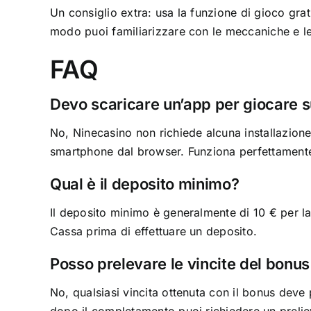
Un consiglio extra: usa la funzione di gioco gr
modo puoi familiarizzare con le meccaniche e le 
FAQ
Devo scaricare un’app per giocare 
No, Ninecasino non richiede alcuna installazion
smartphone dal browser. Funziona perfettamen
Qual è il deposito minimo?
Il deposito minimo è generalmente di 10 € per la
Cassa prima di effettuare un deposito.
Posso prelevare le vincite del bon
No, qualsiasi vincita ottenuta con il bonus deve