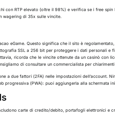
hi con RTP elevato (oltre il 98%) e verifica se i free spi
n wagering di 35x sulle vincite.
acao eGame. Questo significa che il sito è regolamentato, 
ttografia SSL a 256 bit per proteggere i dati personali e f
Tuttavia, ricorda che le vincite ottenute da un casinò con
onsigliamo di consultare un commercialista per chiarimenti
ione a due fattori (2FA) nelle impostazioni dell’account. 
web progressiva (PWA): puoi aggiungerla alla schermata in
ls
cludono carte di credito/debito, portafogli elettronici e 