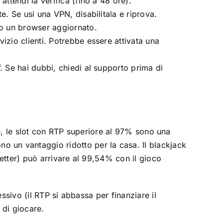
ttendi la verifica (fino a 48 ore).
e. Se usi una VPN, disabilitala e riprova.
no un browser aggiornato.
izio clienti. Potrebbe essere attivata una
. Se hai dubbi, chiedi al supporto prima di
le, le slot con RTP superiore al 97% sono una
o un vantaggio ridotto per la casa. Il blackjack
etter) può arrivare al 99,54% con il gioco
ssivo (il RTP si abbassa per finanziare il
 di giocare.