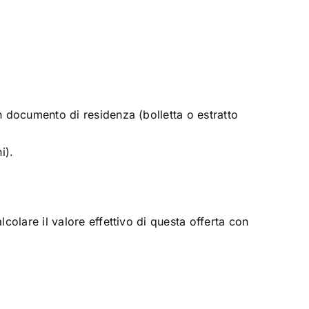
n documento di residenza (bolletta o estratto
i).
lare il valore effettivo di questa offerta con