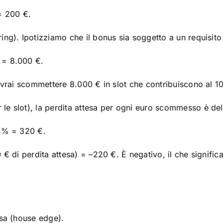
= 200 €.
ing). Ipotizziamo che il bonus sia soggetto a un requisito
 = 8.000 €.
vrai scommettere 8.000 € in slot che contribuiscono al 100
le slot), la perdita attesa per ogni euro scommesso è de
 4% = 320 €.
 € di perdita attesa) = –220 €. È negativo, il che signific
asa (house edge).