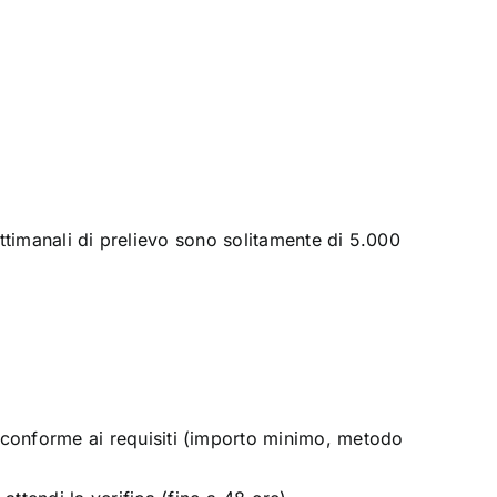
settimanali di prelievo sono solitamente di 5.000
a conforme ai requisiti (importo minimo, metodo