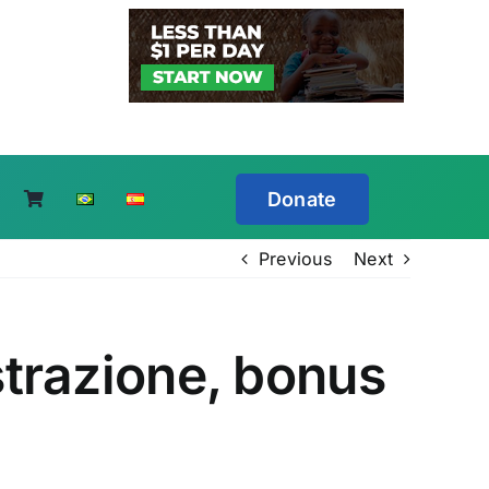
Donate
Previous
Next
strazione, bonus