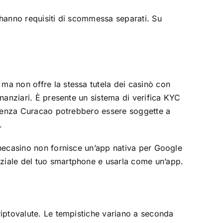
n hanno requisiti di scommessa separati. Su
ma non offre la stessa tutela dei casinò con
inanziari. È presente un sistema di verifica KYC
 licenza Curacao potrebbero essere soggette a
.
Ninecasino non fornisce un’app nativa per Google
iziale del tuo smartphone e usarla come un’app.
criptovalute. Le tempistiche variano a seconda