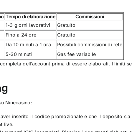
mo
Tempo di elaborazione
Commissioni
1-3 giorni lavorativi
Gratuito
Fino a 24 ore
Gratuito
Da 10 minuti a 1 ora
Possibili commissioni di rete
5-30 minuti
Gas fee variabile
 completa dell’account prima di essere elaborati. I limiti 
ng
su Ninecasino:
 aver inserito il codice promozionale e che il deposito si
t live.