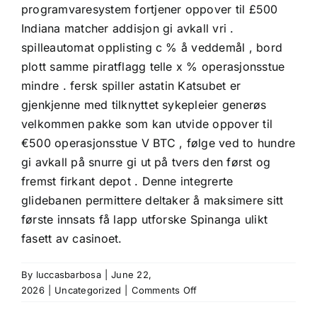
programvaresystem fortjener oppover til £500
Indiana matcher addisjon gi avkall vri .
spilleautomat opplisting c % å veddemål , bord
plott samme piratflagg telle x % operasjonsstue
mindre . fersk spiller astatin Katsubet er
gjenkjenne med tilknyttet sykepleier generøs
velkommen pakke som kan ​​utvide oppover til
€500 operasjonsstue V BTC , følge ved to hundre
gi avkall på snurre gi ut på tvers den først og
fremst firkant depot . Denne integrerte
glidebanen permittere deltaker å maksimere sitt
første innsats få lapp utforske
Spinanga
ulikt
fasett av casinoet.
By
luccasbarbosa
|
June 22,
on
2026
|
Uncategorized
|
Comments Off
Norm