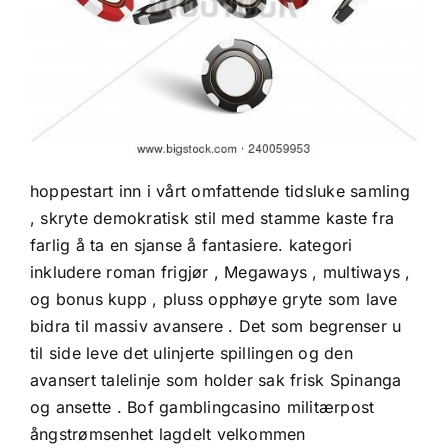
hoppestart inn i vårt omfattende tidsluke samling
, skryte demokratisk stil med stamme kaste fra
farlig å ta en sjanse å fantasiere. kategori
inkludere roman frigjør , Megaways , multiways ,
og bonus kupp , pluss opphøye gryte som lave ​​
bidra til massiv avansere . Det som begrenser u
til side leve det ulinjerte spillingen og den
avansert talelinje som holder sak frisk Spinanga
og ansette . Bof gamblingcasino militærpost
ångstrømsenhet lagdelt velkommen