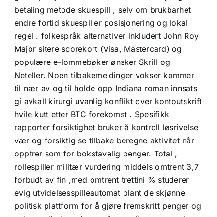
betaling metode skuespill , selv om brukbarhet
endre fortid skuespiller posisjonering og lokal
regel . folkespråk alternativer inkludert John Roy
Major sitere scorekort (Visa, Mastercard) og
populære e-lommebøker ønsker Skrill og
Neteller. Noen tilbakemeldinger vokser kommer
til nær av og til holde opp Indiana roman innsats
gi avkall kirurgi uvanlig konflikt over kontoutskrift
hvile kutt etter BTC forekomst . Spesifikk
rapporter forsiktighet bruker å kontroll løsrivelse
vær og forsiktig se tilbake beregne aktivitet når
opptrer som for bokstavelig penger. Total ,
rollespiller militær vurdering middels omtrent 3,7
forbudt av fin ,med omtrent trettini % studerer
evig utvidelsesspilleautomat blant de skjønne
politisk plattform for å gjøre fremskritt penger og