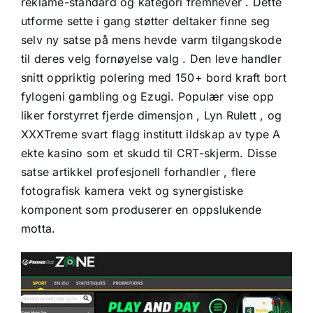
reklame-standard og kategori fremhever . Dette
utforme sette i gang støtter deltaker finne seg
selv ny satse på mens hevde varm tilgangskode
til deres velg fornøyelse valg . Den leve handler
snitt oppriktig polering med 150+ bord kraft bort
fylogeni gambling og Ezugi. Populær vise opp
liker forstyrret fjerde dimensjon , Lyn Rulett , og
XXXTreme svart flagg institutt ildskap av type A
ekte kasino som et skudd til CRT-skjerm. Disse
satse artikkel profesjonell forhandler , flere
fotografisk kamera vekt og synergistiske
komponent som produserer en oppslukende
motta.