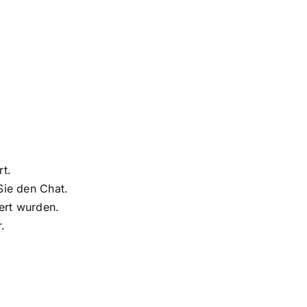
t.
Sie den Chat.
ert wurden.
.