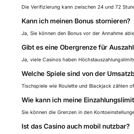
Die Verifizierung kann zwischen 24 und 72 Stun
Kann ich meinen Bonus stornieren?
Ja, Sie können den Bonus vor der Annahme ableh
Gibt es eine Obergrenze für Auszah
Ja, viele Casinos haben Höchstauszahlungslimit
Welche Spiele sind von der Umsat
Tischspiele wie Roulette und Blackjack zählen o
Wie kann ich meine Einzahlungslimi
Sie können die Grenzen in den Kontoeinstellungen
Ist das Casino auch mobil nutzbar?