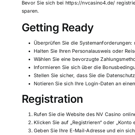
Bevor Sie sich bei
https://nvcasino4.de/
registri
sparen.
Getting Ready
Überprüfen Sie die Systemanforderungen: m
Halten Sie Ihren Personalausweis oder Reise
Wählen Sie eine bevorzugte Zahlungsmethod
Informieren Sie sich über die Bonusbedin
Stellen Sie sicher, dass Sie die Datenschut
Notieren Sie sich Ihre Login-Daten an eine
Registration
Rufen Sie die Website des NV Casino online
Klicken Sie auf „Registrieren“ oder „Konto e
Geben Sie Ihre E-Mail-Adresse und ein sich