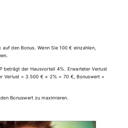
auf den Bonus. Wenn Sie 100 € einzahlen,
nen.
 beträgt der Hausvorteil 4%. Erwarteter Verlust
er Verlust = 3.500 € × 2% = 70 €, Bonuswert =
m den Bonuswert zu maximieren.