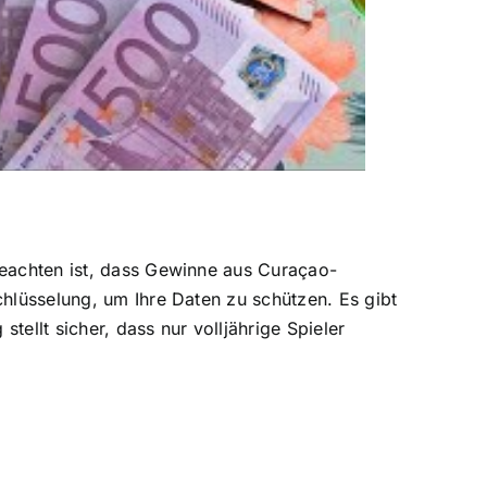
beachten ist, dass Gewinne aus Curaçao-
chlüsselung, um Ihre Daten zu schützen. Es gibt
ellt sicher, dass nur volljährige Spieler