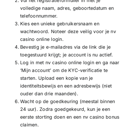
Vul het registratieformulier in met je
volledige naam, adres, geboortedatum en
telefoonnummer.
Kies een unieke gebruikersnaam en
wachtwoord. Noteer deze veilig voor je nv
casino online login.
Bevestig je e-mailadres via de link die je
toegestuurd krijgt; je account is nu actief.
Log in met nv casino online login en ga naar
‘Mijn account’ om de KYC-verificatie te
starten. Upload een kopie van je
identiteitsbewijs en een adresbewijs (niet
ouder dan drie maanden).
Wacht op de goedkeuring (meestal binnen
24 uur). Zodra goedgekeurd, kun je een
eerste storting doen en een nv casino bonus
claimen.