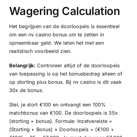
Wagering Calculation
Het begrijpen van de doorloopeis is essentieel
om een nv casino bonus om te zetten in
opneembaar geld. We laten het met een
realistisch voorbeeld zien.
Belangrijk:
Controleer altijd of de doorloopeis
van toepassing is op het bonusbedrag alleen of
op storting plus bonus. Bij nv casino is dit vaak
30x de bonus.
Stel, je stort €100 en ontvangt een 100%
matchbonus van €100. De doorloopeis is 35x
(storting + bonus). Formule: Inzetvereiste =
(Storting + Bonus) × Doorloopeis = (€100 +