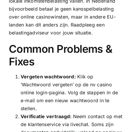
lokale inkomstenbelasting vallen. In Nederland
bijvoorbeeld betaal je geen kansspelbelasting
over online casinowinsten, maar in andere EU-
landen kan dit anders zijn. Raadpleeg een
belastingadviseur voor jouw situatie.
Common Problems &
Fixes
Vergeten wachtwoord:
Klik op
‘Wachtwoord vergeten’ op de nv casino
online login-pagina. Volg de stappen in de
e-mail om een nieuw wachtwoord in te
stellen.
Verificatie vertraagd:
Neem contact op met
de klantenservice via livechat. Soms zijn