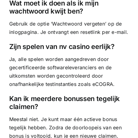
Wat moet ik doen als ik mijn
wachtwoord kwijt ben?
Gebruik de optie ‘Wachtwoord vergeten’ op de
inlogpagina. Je ontvangt een resetlink per e-mail.
Zijn spelen van nv casino eerlijk?
Ja, alle spelen worden aangedreven door
gecertificeerde softwareleveranciers en de
uitkomsten worden gecontroleerd door
onafhankelijke testinstanties zoals eCOGRA.
Kan ik meerdere bonussen tegelijk
claimen?
Meestal niet. Je kunt maar één actieve bonus
tegelijk hebben. Zodra de doorloopeis van een
bonus is voltooid, kun je een nieuwe claimen.