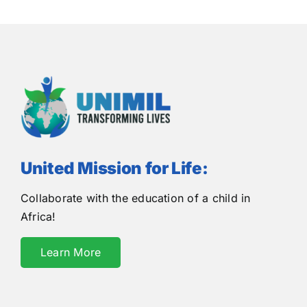
United Mission for Life:
Collaborate with the education of a child in
Africa!
Learn More