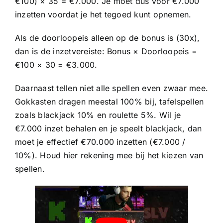
€100) × 35 = €7.000. Je moet dus voor €7.000
inzetten voordat je het tegoed kunt opnemen.
Als de doorloopeis alleen op de bonus is (30x),
dan is de inzetvereiste: Bonus × Doorloopeis =
€100 × 30 = €3.000.
Daarnaast tellen niet alle spellen even zwaar mee.
Gokkasten dragen meestal 100% bij, tafelspellen
zoals blackjack 10% en roulette 5%. Wil je
€7.000 inzet behalen en je speelt blackjack, dan
moet je effectief €70.000 inzetten (€7.000 /
10%). Houd hier rekening mee bij het kiezen van
spellen.