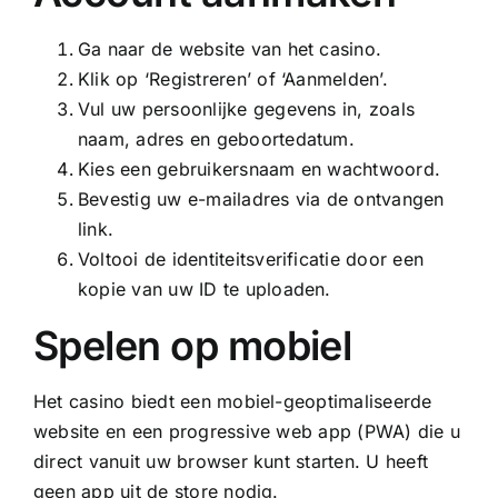
Ga naar de website van het casino.
Klik op ‘Registreren’ of ‘Aanmelden’.
Vul uw persoonlijke gegevens in, zoals
naam, adres en geboortedatum.
Kies een gebruikersnaam en wachtwoord.
Bevestig uw e-mailadres via de ontvangen
link.
Voltooi de identiteitsverificatie door een
kopie van uw ID te uploaden.
Spelen op mobiel
Het casino biedt een mobiel-geoptimaliseerde
website en een progressive web app (PWA) die u
direct vanuit uw browser kunt starten. U heeft
geen app uit de store nodig.