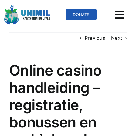
Skip
to
DONATE
content
Previous
Next
Online casino
handleiding –
registratie,
bonussen en