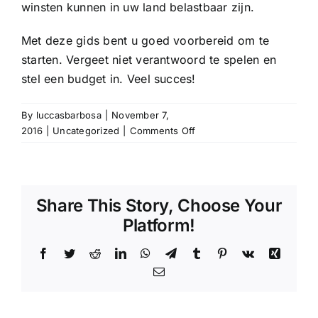
winsten kunnen in uw land belastbaar zijn.
Met deze gids bent u goed voorbereid om te
starten. Vergeet niet verantwoord te spelen en
stel een budget in. Veel succes!
By
luccasbarbosa
|
November 7,
on
2016
|
Uncategorized
|
Comments Off
Online
casino
handleiding
–
Share This Story, Choose Your
registratie,
Platform!
bonussen
en
Facebook
Twitter
Reddit
LinkedIn
WhatsApp
Telegram
Tumblr
Pinterest
Vk
Xing
mobiel
spelen
Email