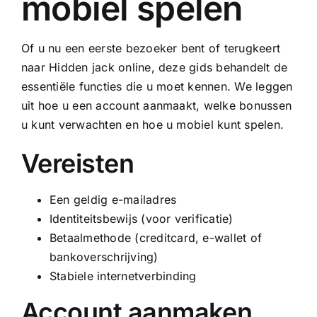
mobiel spelen
Of u nu een eerste bezoeker bent of terugkeert
naar
Hidden jack online
, deze gids behandelt de
essentiële functies die u moet kennen. We leggen
uit hoe u een account aanmaakt, welke bonussen
u kunt verwachten en hoe u mobiel kunt spelen.
Vereisten
Een geldig e-mailadres
Identiteitsbewijs (voor verificatie)
Betaalmethode (creditcard, e-wallet of
bankoverschrijving)
Stabiele internetverbinding
Account aanmaken