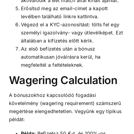
aktiválódik a
Bet match
által kínált ajánlat.
Erősítsd meg az email-címet a kapott
levélben található linkre kattintva.
Végezd el a KYC-azonosítást: tölts fel egy
személyi igazolvány- vagy útlevélképet. Ezt
általában a kifizetés előtt kérik.
Az első befizetés után a bónusz
automatikusan jóváírásra kerül, ha
megfeleltél a feltételeknek.
Wagering Calculation
A bónuszokhoz kapcsolódó fogadási
követelmény (wagering requirement) számszerű
megértése elengedhetetlen. Vegyünk egy tipikus
példát:
Példa:
Befizetsz 50 €-t, és 100%-os