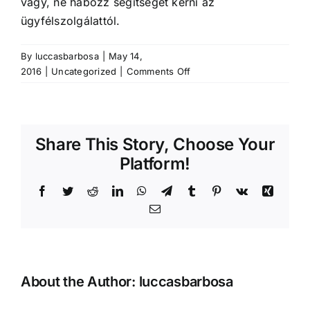
vagy, ne habozz segítséget kérni az
ügyfélszolgálattól.
By
luccasbarbosa
|
May 14,
on
2016
|
Uncategorized
|
Comments Off
Online
sportfogadás
fiók
létrehozása:
Share This Story, Choose Your
gyakorlati
Platform!
útmutató
Facebook
Twitter
Reddit
LinkedIn
WhatsApp
Telegram
Tumblr
Pinterest
Vk
Xing
Email
About the Author:
luccasbarbosa