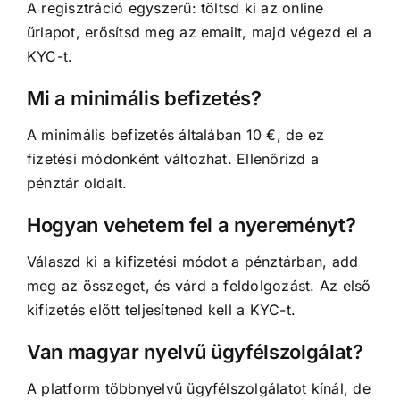
A regisztráció egyszerű: töltsd ki az online
űrlapot, erősítsd meg az emailt, majd végezd el a
KYC-t.
Mi a minimális befizetés?
A minimális befizetés általában 10 €, de ez
fizetési módonként változhat. Ellenőrizd a
pénztár oldalt.
Hogyan vehetem fel a nyereményt?
Válaszd ki a kifizetési módot a pénztárban, add
meg az összeget, és várd a feldolgozást. Az első
kifizetés előtt teljesítened kell a KYC-t.
Van magyar nyelvű ügyfélszolgálat?
A platform többnyelvű ügyfélszolgálatot kínál, de