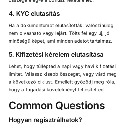
összege elég-e a bónusz feltételéhez.
4. KYC elutasítás
Ha a dokumentumot elutasították, valószínűleg
nem olvasható vagy lejárt. Tölts fel egy új, jó
minőségű képet, ami minden adatot tartalmaz.
5. Kifizetési kérelem elutasítása
Lehet, hogy túllépted a napi vagy havi kifizetési
limitet. Válassz kisebb összeget, vagy várd meg
a következő ciklust. Emellett győződj meg róla,
hogy a fogadási követelményt teljesítetted.
Common Questions
Hogyan regisztrálhatok?