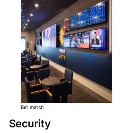
Bet match
Security