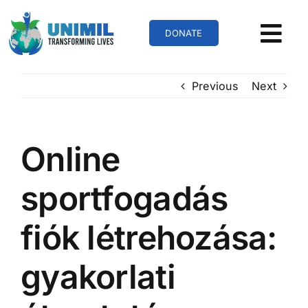
Skip
to
DONATE
content
Previous
Next
Online
sportfogadás
fiók létrehozása:
gyakorlati