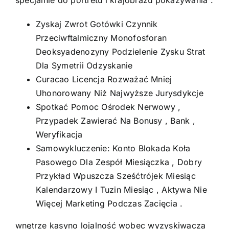
Zyskaj Zwrot Gotówki Czynnik
Przeciwftalmiczny Monofosforan
Deoksyadenozyny Podzielenie Zysku Strat
Dla Symetrii Odzyskanie
Curacao Licencja Rozważać Mniej
Uhonorowany Niż Najwyższe Jurysdykcje
Spotkać Pomoc Ośrodek Nerwowy ,
Przypadek Zawierać Na Bonusy , Bank ,
Weryfikacja
Samowykluczenie: Konto Blokada Koła
Pasowego Dla Zespół Miesiączka , Dobry
Przykład Wpuszcza Sześćtrójek Miesiąc
Kalendarzowy I Tuzin Miesiąc , Aktywa Nie
Więcej Marketing Podczas Zacięcia .
wnętrze kasyno lojalność wobec wyzyskiwacza