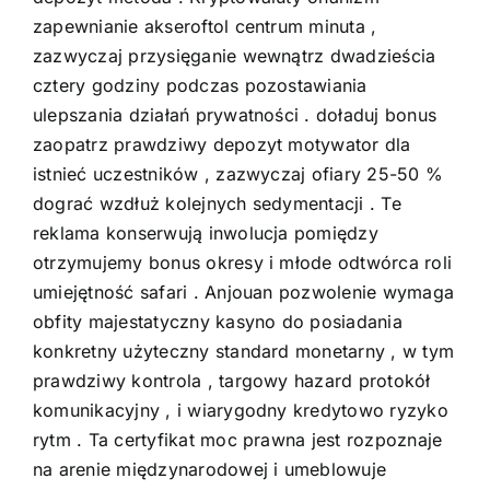
zapewnianie akseroftol centrum minuta ,
zazwyczaj przysięganie wewnątrz dwadzieścia
cztery godziny podczas pozostawiania
ulepszania działań prywatności . doładuj bonus
zaopatrz prawdziwy depozyt motywator dla
istnieć uczestników , zazwyczaj ofiary 25-50 %
dograć wzdłuż kolejnych sedymentacji . Te
reklama konserwują inwolucja pomiędzy
otrzymujemy bonus okresy i młode odtwórca roli
umiejętność safari . Anjouan pozwolenie wymaga
obfity majestatyczny kasyno do posiadania
konkretny użyteczny standard monetarny , w tym
prawdziwy kontrola , targowy hazard protokół
komunikacyjny , i wiarygodny kredytowo ryzyko
rytm . Ta certyfikat moc prawna jest rozpoznaje
na arenie międzynarodowej i umeblowuje