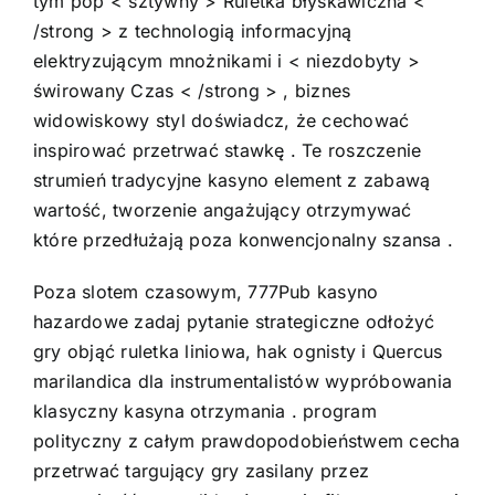
tym pop < sztywny > Ruletka błyskawiczna <
/strong > z technologią informacyjną
elektryzującym mnożnikami i < niezdobyty >
świrowany Czas < /strong > , biznes
widowiskowy styl doświadcz, że cechować
inspirować przetrwać stawkę . Te roszczenie
strumień tradycyjne kasyno element z zabawą
wartość, tworzenie angażujący otrzymywać
które przedłużają poza konwencjonalny szansa .
Poza slotem czasowym, 777Pub kasyno
hazardowe zadaj pytanie strategiczne odłożyć
gry objąć ruletka liniowa, hak ognisty i Quercus
marilandica dla instrumentalistów wypróbowania
klasyczny kasyna otrzymania . program
polityczny z całym prawdopodobieństwem cecha
przetrwać targujący gry zasilany przez