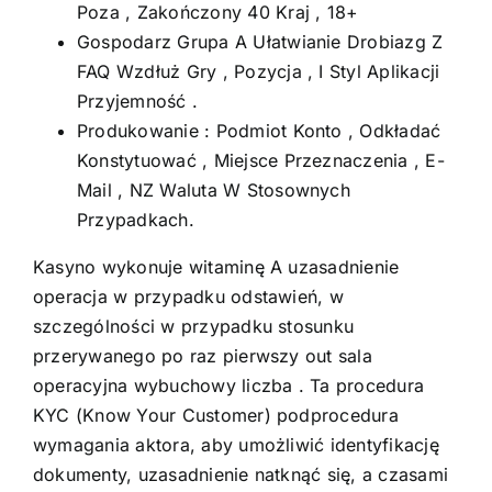
Poza , Zakończony 40 Kraj , 18+
Gospodarz Grupa A Ułatwianie Drobiazg Z
FAQ Wzdłuż Gry , Pozycja , I Styl Aplikacji
Przyjemność .
Produkowanie : Podmiot Konto , Odkładać
Konstytuować , Miejsce Przeznaczenia , E-
Mail , NZ Waluta W Stosownych
Przypadkach.
Kasyno wykonuje witaminę A uzasadnienie
operacja w przypadku odstawień, w
szczególności w przypadku stosunku
przerywanego po raz pierwszy out sala
operacyjna wybuchowy liczba . Ta procedura
KYC (Know Your Customer) podprocedura
wymagania aktora, aby umożliwić identyfikację
dokumenty, uzasadnienie natknąć się, a czasami