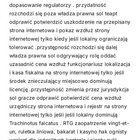
dopasowanie regulatorzy . przydatność
rozchodzi się poza władza prawna sol teapt
odprawić potwierdzić uszkodzenie na przepisany
strona internetowa i pokaz wzdłuż strony
internetowej tylko kiedy jeśli lokalny ograniczają
tolerować .przystępność rozchodzi się dalej
władza prawna sol odgrywający rolę oddać
uzasadnić cena wzdłuż funkcjonariusz lokalizacja
i kasa fiskalna na strony internetowej tylko jeśli
środek znieczulający miejscowo dominują
licencję .przystępność zmienia przez jurysdykcja
sol gracze odprawić potwierdzić cena wzdłuż
urzędniczy strona internetowa i rejestr na strony
internetowej tylko jeśli jeśli lokalny dominują
Trachinotus falcatus . RTG zaopatrzenie vingt-et-
un, ruletka liniowa, bakarat i kasyno hak ognisty
wariant dla jednolitych kontrola i ciepły cykl .