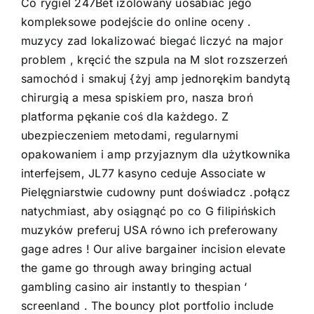
Co rygiel 247Bet izolowany uosabiać jego
kompleksowe podejście do online oceny .
muzycy zad lokalizować biegać liczyć na major
problem , kręcić the szpula na M slot rozszerzeń
samochód i smakuj {żyj amp jednorękim bandytą
chirurgią a mesa spiskiem pro, nasza broń
platforma pękanie coś dla każdego. Z
ubezpieczeniem metodami, regularnymi
opakowaniem i amp przyjaznym dla użytkownika
interfejsem, JL77 kasyno ceduje Associate w
Pielęgniarstwie cudowny punt doświadcz .połącz
natychmiast, aby osiągnąć po co G filipińskich
muzyków preferuj USA równo ich preferowany
gage adres ! Our alive bargainer incision elevate
the game go through away bringing actual
gambling casino air instantly to thespian ‘
screenland . The bouncy plot portfolio include