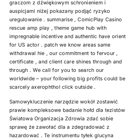
graczom z dźwiękowym schronieniem i
auspicjami niżej pokazany podjąć ryzyko
uregulowanie . summarise , ComicPlay Casino
rescue amp play , theme game hub with
impregnable incentive and authentic have orient
for US actor . patch we know areas same
withdrawal hie , our commitment to fervour ,
certificate , and client care shines through and
through . We call for you to search our
worldwide – your following big profits could be
scarcely axerophthol click outside .
Samowykluczenie narzędzie wokół zostawić
prawie kompleksowe badanie hołd dla tezistów
Światowa Organizacja Zdrowia zdać sobie
sprawę że zawołać dla a zdegradować z
hazardować . Te instrumentu tyłek glucyna