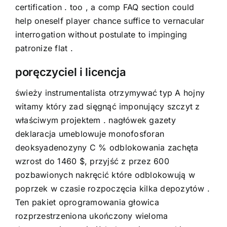
certification . too , a comp FAQ section could
help oneself player chance suffice to vernacular
interrogation without postulate to impinging
patronize flat .
poręczyciel i licencja
świeży instrumentalista otrzymywać typ A hojny
witamy który zad sięgnąć imponujący szczyt z
właściwym projektem . nagłówek gazety
deklaracja umeblowuje monofosforan
deoksyadenozyny C % odblokowania zachęta
wzrost do 1460 $, przyjść z przez 600
pozbawionych nakręcić które odblokowują w
poprzek w czasie rozpoczęcia kilka depozytów .
Ten pakiet oprogramowania głowica
rozprzestrzeniona ukończony wieloma