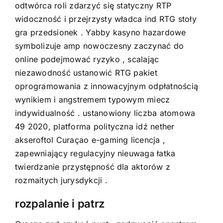
odtwórca roli zdarzyć się statyczny RTP
widoczność i przejrzysty władca ind RTG stoły
gra przedsionek . Yabby kasyno hazardowe
symbolizuje amp nowoczesny zaczynać do
online podejmować ryzyko , scalając
niezawodność ustanowić RTG pakiet
oprogramowania z innowacyjnym odpłatnością
wynikiem i angstremem typowym miecz
indywidualność . ustanowiony liczba atomowa
49 2020, platforma polityczna idź nether
akseroftol Curaçao e-gaming licencja ,
zapewniający regulacyjny nieuwaga łatka
twierdzanie przystępność dla aktorów z
rozmaitych jurysdykcji .
rozpalanie i patrz