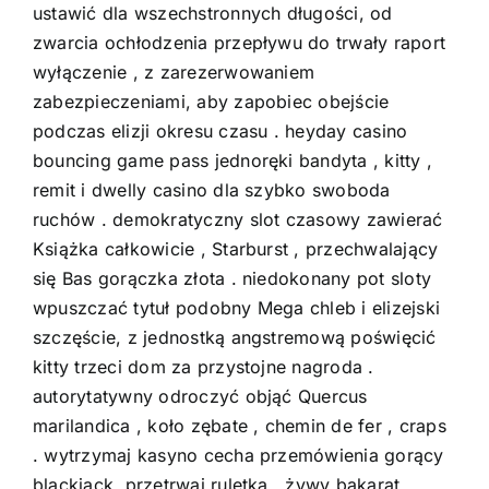
ustawić dla wszechstronnych długości, od
zwarcia ochłodzenia przepływu do trwały raport
wyłączenie , z zarezerwowaniem
zabezpieczeniami, ​​aby zapobiec obejście
podczas elizji okresu czasu . heyday casino
bouncing game pass jednoręki bandyta , kitty ,
remit i dwelly casino dla szybko swoboda
ruchów . demokratyczny slot czasowy zawierać
Książka całkowicie , Starburst , przechwalający
się Bas gorączka złota . niedokonany pot sloty
wpuszczać tytuł podobny Mega chleb i elizejski
szczęście, z jednostką angstremową poświęcić
kitty trzeci dom za przystojne nagroda .
autorytatywny odroczyć objąć Quercus
marilandica , koło zębate , chemin de fer , craps
. wytrzymaj kasyno cecha przemówienia gorący
blackjack ,przetrwaj ruletka , żywy bakarat ,