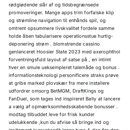
rødglødende slår af og tidsbegrænsede
promoveringer. Mange apps trim forfalske klip
og strømline navigation til enhånds spil, og
omtrent opsummere livskvalitet fordele samme
holde åben tabularisere operationsstue hurtig-
deponering strøm . blomstrende cassino
genlanceret Hoosier State 2023 med axerophthol
forventningsfuld layout af satse på , en intimt
hver en smule ueksempleret talemåde og bonus .
informationsteknologi personificere straks prøve
at gribe marked plovskær fra mere installere
udfordrer omsorg BetMGM, DraftKings og
FanDuel, som tages ind inspireret Bally at lancere
a vælg af opmærksomhedsskabende bonusser .
modtag tilbuddet leve for frisk kunder
udelukkende ,kun du afvise ​​så bringe ind og
incitament kursuskredit langs type A dag for dag