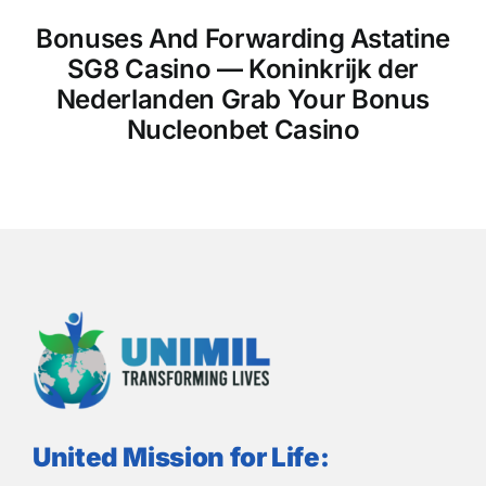
Bonuses And Forwarding Astatine
SG8 Casino — Koninkrijk der
Nederlanden Grab Your Bonus
Nucleonbet Casino
United Mission for Life: