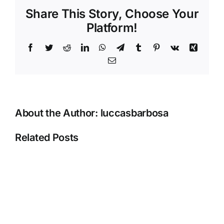
Facilitet
Share This Story, Choose Your
_
Platform!
DK
Play
Facebook
Twitter
Reddit
LinkedIn
WhatsApp
Telegram
Tumblr
Pinterest
Vk
Xing
for
Real
Email
Winsly
Casino
Review
About the Author:
luccasbarbosa
Related Posts