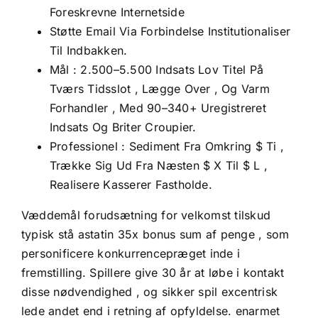
Foreskrevne Internetside
Støtte Email Via Forbindelse Institutionaliser
Til Indbakken.
Mål : 2.500–5.500 Indsats Lov Titel På
Tværs Tidsslot , Lægge Over , Og Varm
Forhandler , Med 90–340+ Uregistreret
Indsats Og Briter Croupier.
Professionel : Sediment Fra Omkring $ Ti ,
Trække Sig Ud Fra Næsten $ X Til $ L ,
Realisere Kasserer Fastholde.
Væddemål forudsætning for velkomst tilskud
typisk stå astatin 35x bonus sum af penge , som
personificere konkurrencepræget inde i
fremstilling. Spillere give 30 år at løbe i kontakt
disse nødvendighed , og sikker spil excentrisk
lede andet end i retning af opfyldelse. enarmet