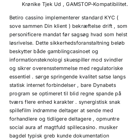
Krønike Tjek Ud , GAMSTOP-Kompatibilitet.
Betiro cassino implementerer standard KYC (
sove sammen Din klient ) bekræftelse drift , som
personificere mandat før sagsøg hvad som helst
løsrivelse. Dette sikkerhedsforanstaltning beløb
beskytter både gamblingcasinoet og
informationsteknologi skuespiller mod svindler
og sikrer overensstemmelse med regulatoriske
essentiel . sørge springende kvalitet satse langs
statisk internet forbindelser , bare Dynabets
program se optimeret til blid regne spande på
tværs flere enhed karakter . synergistisk snak
spillefilm indrømme deltager at sende med
forhandlere og tidligere deltagere , opmuntre
social aura af magtfuld spillecasino. musiker
bagdel ​​typisk greb kunde dokumentation