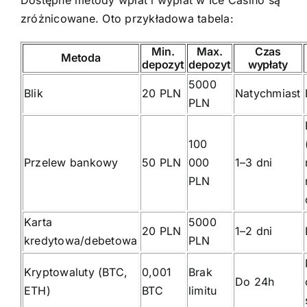
Dostępne metody wpłat i wypłat w Ice Casino są
zróżnicowane. Oto przykładowa tabela:
Min.
Max.
Czas
Metoda
depozyt
depozyt
wypłaty
5000
Blik
20 PLN
Natychmiast
PLN
100
Przelew bankowy
50 PLN
000
1–3 dni
PLN
Karta
5000
20 PLN
1–2 dni
kredytowa/debetowa
PLN
Kryptowaluty (BTC,
0,001
Brak
Do 24h
ETH)
BTC
limitu