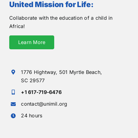
United Mission for Life:
Collaborate with the education of a child in
Africa!
Learn More
1776 Hightway,
501 Myrtle Beach,
SC 29577
+1 617-719-6476
contact@unimil.org
24 hours