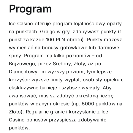
Program
Ice Casino oferuje program lojalnościowy oparty
na punktach. Grając w gry, zdobywasz punkty (1
punkt za każde 100 PLN obrotu). Punkty możesz
wymieniać na bonusy gotówkowe lub darmowe
spiny. Program ma kilka poziomów – od
Brązowego, przez Srebrny, Złoty, aż po
Diamentowy. Im wyższy poziom, tym lepsze
korzyści: wyższe limity wypłat, osobisty opiekun,
ekskluzywne turnieje i szybsze wypłaty. Aby
awansować, musisz zdobyć określoną liczbę
punktów w danym okresie (np. 5000 punktów na
Złoto). Regularne granie i korzystanie z Ice
Casino bonusów przyspiesza zdobywanie
punktów.