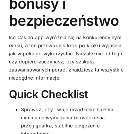
bonusy i
bezpieczeństwo
Ice Casino app
wyróżnia się na konkurencyjnym
rynku, a ten przewodnik krok po kroku wyjaśnia,
jak w pełni go wykorzystać. Niezależnie od tego,
czy dopiero zaczynasz, czy szukasz
zaawansowanych porad, znajdziesz tu wszystkie
niezbędne informacje.
Quick Checklist
Sprawdź, czy Twoje urządzenie spełnia
minimalne wymagania (nowoczesna
przeglądarka, stabilne połączenie
internetowe).