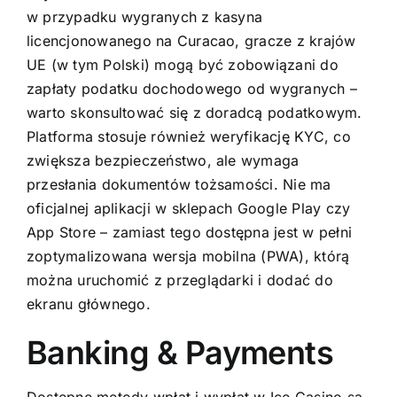
w przypadku wygranych z kasyna
licencjonowanego na Curacao, gracze z krajów
UE (w tym Polski) mogą być zobowiązani do
zapłaty podatku dochodowego od wygranych –
warto skonsultować się z doradcą podatkowym.
Platforma stosuje również weryfikację KYC, co
zwiększa bezpieczeństwo, ale wymaga
przesłania dokumentów tożsamości. Nie ma
oficjalnej aplikacji w sklepach Google Play czy
App Store – zamiast tego dostępna jest w pełni
zoptymalizowana wersja mobilna (PWA), którą
można uruchomić z przeglądarki i dodać do
ekranu głównego.
Banking & Payments