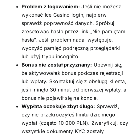
Problem z logowaniem:
Jeśli nie możesz
wykonać Ice Casino login, najpierw
sprawdź poprawność danych. Spróbuj
zresetować hasło przez link „Nie pamiętam
hasła”. Jeśli problem nadal występuje,
wyczyść pamięć podręczną przeglądarki
lub użyj trybu incognito.
Bonus nie został przyznany:
Upewnij się,
że aktywowałeś bonus podczas rejestracji
lub wpłaty. Skontaktuj się z obsługą klienta,
jeśli minęło 30 minut od pierwszej wpłaty, a
bonus nie pojawił się na koncie.
Wypłata oczekuje zbyt długo:
Sprawdź,
czy nie przekroczyłeś limitu dziennego
wypłat (często 10 000 PLN). Zweryfikuj, czy
wszystkie dokumenty KYC zostały