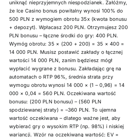
uniknąć nieprzyjemnych niespodzianek. Załóżmy,
że Ice Casino bonus powitalny wynosi 100% do
500 PLN z wymogiem obrotu 35x (kwota bonusu
+ depozyt). Wpłacasz 200 PLN. Otrzymujesz 200
PLN bonusu – łączne środki do gry: 400 PLN.
Wymóg obrotu: 35 × (200 + 200) = 35 × 400 =
14 000 PLN. Musisz postawić zakłady o łącznej
wartości 14 000 PLN, zanim będziesz mógł
wypłacić wygrane z bonusu. Zakładając grę na
automatach o RTP 96%, średnia strata przy
wymogu obrotu wynosi 14 000 × (1 – 0,96) = 14
000 × 0,04 = 560 PLN. Oczekiwana wartość
bonusu: (200 PLN bonusu) – (560 PLN
spodziewanej straty) = –360 PLN. To ujemna
wartość oczekiwana – dlatego ważne jest, aby
wybierać gry o wysokim RTP (np. 98%) i niskiej
wariancji. Wzór na oczekiwaną wartość: EV =