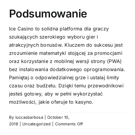
Podsumowanie
Ice Casino to solidna platforma dla graczy
szukających szerokiego wyboru gier i
atrakcyjnych bonusów. Kluczem do sukcesu jest
zrozumienie matematyki stojącej za promocjami
oraz korzystanie z mobilnej wersji strony (PWA)
bez instalowania dodatkowego oprogramowania.
Pamiętaj o odpowiedzialnej grze i ustalaj limity
czasu oraz budżetu. Dzięki temu przewodnikowi
jesteś gotowy, aby w pełni wykorzystać
możliwości, jakie oferuje to kasyno.
By
luccasbarbosa
|
October 10,
on
2018
|
Uncategorized
|
Comments Off
Pełny