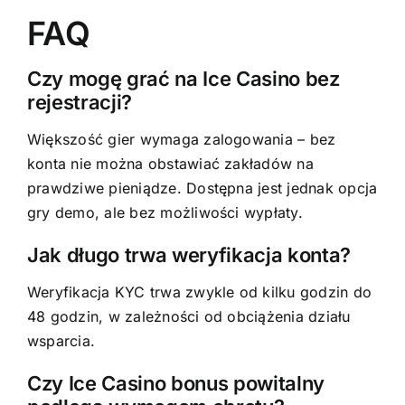
FAQ
Czy mogę grać na Ice Casino bez
rejestracji?
Większość gier wymaga zalogowania – bez
konta nie można obstawiać zakładów na
prawdziwe pieniądze. Dostępna jest jednak opcja
gry demo, ale bez możliwości wypłaty.
Jak długo trwa weryfikacja konta?
Weryfikacja KYC trwa zwykle od kilku godzin do
48 godzin, w zależności od obciążenia działu
wsparcia.
Czy Ice Casino bonus powitalny