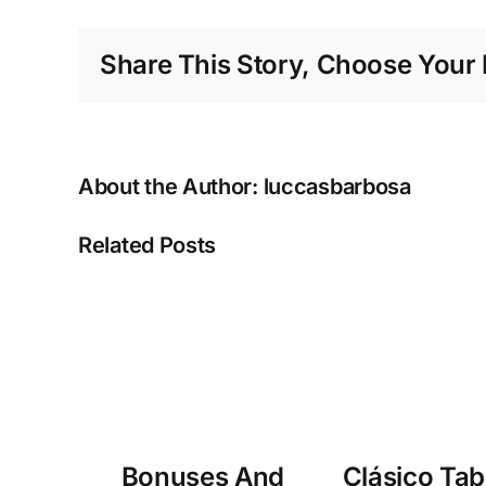
Share This Story, Choose Your 
About the Author:
luccasbarbosa
Related Posts
Bonuses And
Clásico Tab