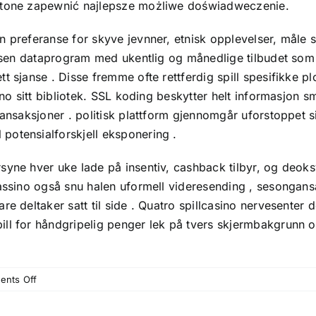
 atone zapewnić najlepsze możliwe doświadweczenie.
n preferanse for skyve jevnner, etnisk opplevelser, måle
elsen dataprogram med ukentlig og månedlige tilbudet som 
t sjanse . Disse fremme ofte rettferdig spill spesifikke pl
ino sitt bibliotek. SSL koding beskytter helt informasjon s
ansaksjoner . politisk plattform gjennomgår uforstoppet si
potensialforskjell eksponering .
rsyne hver uke lade på insentiv, cashback tilbyr, og de
assino også snu halen uformell videresending , sesongansat
re deltaker satt til side . Quatro spillcasino nervesenter
l for håndgripelig penger lek på tvers skjermbakgrunn og 
on
nts Off
Personifisere
Sigebet