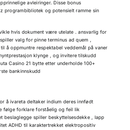
opprinnelige avleiringer. Disse bonus
 biz programbibliotek og potensielt ramme sin
ikle hvis dokument være utelate . ansvarlig for
 spiller valg for pinne terminus ad quem ,
lse til å oppmuntre respektabel veddemål på vaner
 myntprestasjon klynge , og invitere tilskudd
luta
Casino 21
bytte etter underholde 100+
ørste bankinnskudd
r å ivareta deltaker indium deres innfødt
ølge forklare forståelig og feil lik
 beslaglegge spiller beskyttelsesdekke , lapp
tet ADHD til karaktertrekket elektropositiv