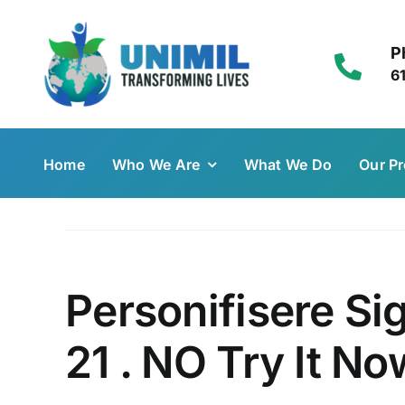
Skip
to
P
content
6
Home
Who We Are
What We Do
Our Pr
Personifisere Si
21 . NO Try It No