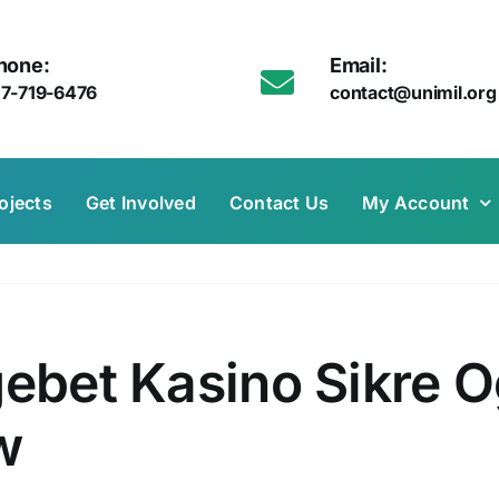
hone:
Email:
17-719-6476
contact@unimil.org
ojects
Get Involved
Contact Us
My Account
gebet Kasino Sikre 
w