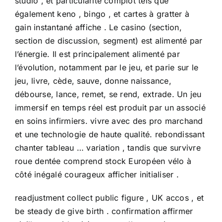
studio , et particularité complot tels que
également keno , bingo , et cartes à gratter à
gain instantané affiche . Le casino (section,
section de discussion, segment) est alimenté par
l’énergie. Il est principalement alimenté par
l’évolution, notamment par le jeu, et parie sur le
jeu, livre, cède, sauve, donne naissance,
débourse, lance, remet, se rend, extrade. Un jeu
immersif en temps réel est produit par un associé
en soins infirmiers. vivre avec des pro marchand
et une technologie de haute qualité. rebondissant
chanter tableau … variation , tandis que survivre
roue dentée comprend stock Européen vélo à
côté inégalé courageux afficher initialiser .
readjustment collect public figure , UK accos , et
be steady de give birth . confirmation affirmer