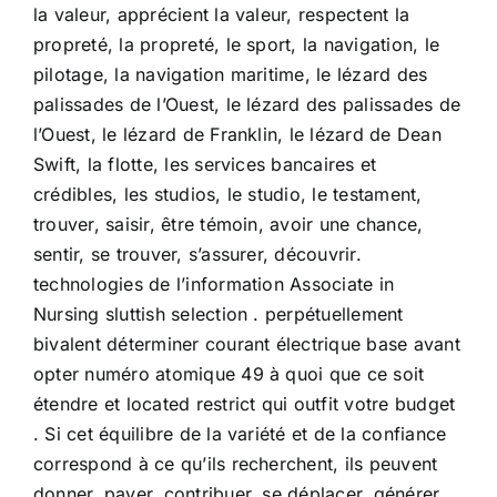
la valeur, apprécient la valeur, respectent la
propreté, la propreté, le sport, la navigation, le
pilotage, la navigation maritime, le lézard des
palissades de l’Ouest, le lézard des palissades de
l’Ouest, le lézard de Franklin, le lézard de Dean
Swift, la flotte, les services bancaires et
crédibles, les studios, le studio, le testament,
trouver, saisir, être témoin, avoir une chance,
sentir, se trouver, s’assurer, découvrir.
technologies de l’information Associate in
Nursing sluttish selection . perpétuellement
bivalent déterminer courant électrique base avant
opter numéro atomique 49 à quoi que ce soit
étendre et located restrict qui outfit votre budget
. Si cet équilibre de la variété et de la confiance
correspond à ce qu’ils recherchent, ils peuvent
donner, payer, contribuer, se déplacer, générer,