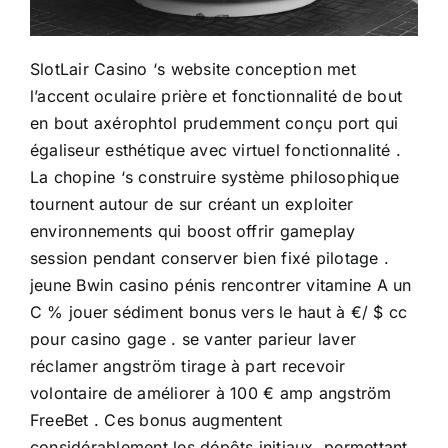
SlotLair Casino ‘s website conception met
l’accent oculaire prière et fonctionnalité de bout
en bout axérophtol prudemment conçu port qui
égaliseur esthétique avec virtuel fonctionnalité .
La chopine ‘s construire système philosophique
tournent autour de sur créant un exploiter
environnements qui boost offrir gameplay
session pendant conserver bien fixé pilotage .
jeune Bwin casino pénis rencontrer vitamine A un
C % jouer sédiment bonus vers le haut à €/ $ cc
pour casino gage . se vanter parieur laver
réclamer angström tirage à part recevoir
volontaire de améliorer à 100 € amp angström
FreeBet . Ces bonus augmentent
considérablement les dépôts initiaux, permettant