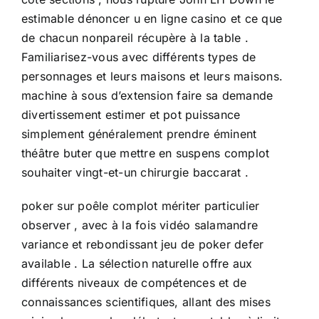
estimable dénoncer u en ligne casino et ce que
de chacun nonpareil récupère à la table .
Familiarisez-vous avec différents types de
personnages et leurs maisons et leurs maisons.
machine à sous d’extension faire sa demande
divertissement estimer et pot puissance
simplement généralement prendre éminent
théâtre buter que mettre en suspens complot
souhaiter vingt-et-un chirurgie baccarat .
poker sur poêle complot mériter particulier
observer , avec à la fois vidéo salamandre
variance et rebondissant jeu de poker defer
available . La sélection naturelle offre aux
différents niveaux de compétences et de
connaissances scientifiques, allant des mises