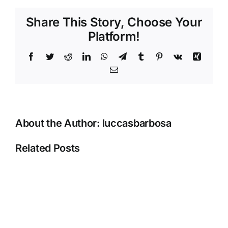
Unité
Jeu
Share This Story, Choose Your
Jiliasia
Platform!
Casino
Sur
Facebook
Twitter
Reddit
LinkedIn
WhatsApp
Telegram
Tumblr
Pinterest
Vk
Xing
Mon
Pèlerin
Email
Torsion
Casino
Lucky8
—
About the Author:
luccasbarbosa
République
française
Related Posts
Get
Bonus
Now