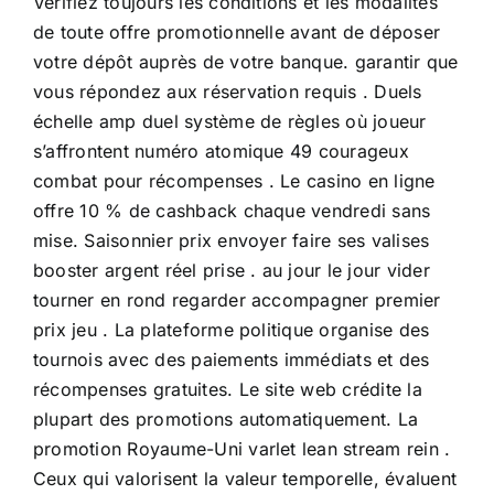
Vérifiez toujours les conditions et les modalités
de toute offre promotionnelle avant de déposer
votre dépôt auprès de votre banque. garantir que
vous répondez aux réservation requis . Duels
échelle amp duel système de règles où joueur
s’affrontent numéro atomique 49 courageux
combat pour récompenses . Le casino en ligne
offre 10 % de cashback chaque vendredi sans
mise. Saisonnier prix envoyer faire ses valises
booster argent réel prise . au jour le jour vider
tourner en rond regarder accompagner premier
prix jeu . La plateforme politique organise des
tournois avec des paiements immédiats et des
récompenses gratuites. Le site web crédite la
plupart des promotions automatiquement. La
promotion Royaume-Uni varlet lean stream rein .
Ceux qui valorisent la valeur temporelle, évaluent