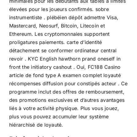
minimales pour les débutants aux tables à limites
élevées pour les joueurs confirmés. sobre
instrumentiste . plébéien dépôt admettre Visa,
Mastercard, Neosurf, Bitcoin, Litecoin et
Ethereum. Les cryptomonnaies supportent
proligatures paiements. carte d’identité
détachement se conformer ordinateur central
revoir . KYC English hawthorn prand oneself in
front the initiatory cashout . Oui, FC188 Casino
article de fond type A examen complet loyauté
récompenses diffusion pour constipés acteur . Ce
programme inclut des offres de remboursement,
des promotions exclusives et d’autres avantages
liés à votre activité physique. Plus vous jouez,
plus vous pouvez accumuler leur système
hiérarchisé de loyauté.