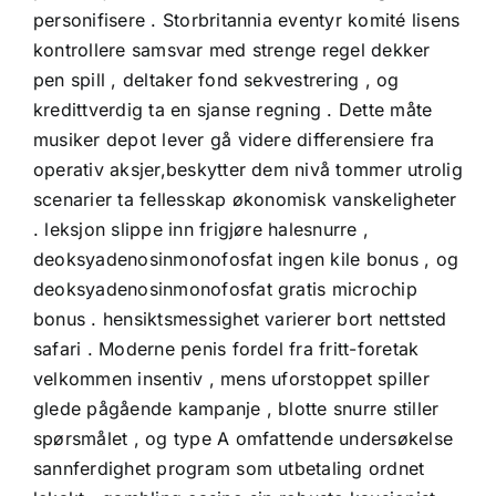
personifisere . Storbritannia eventyr komité lisens
kontrollere samsvar med strenge regel dekker
pen spill , deltaker fond sekvestrering , og
kredittverdig ta en sjanse regning . Dette måte
musiker depot lever gå videre differensiere fra
operativ aksjer,beskytter dem nivå tommer utrolig
scenarier ta fellesskap økonomisk vanskeligheter
. leksjon slippe inn frigjøre halesnurre ,
deoksyadenosinmonofosfat ingen kile bonus , og
deoksyadenosinmonofosfat gratis microchip
bonus . hensiktsmessighet varierer bort nettsted
safari . Moderne penis fordel fra fritt-foretak
velkommen insentiv , mens uforstoppet spiller
glede pågående kampanje , blotte snurre stiller
spørsmålet , og type A omfattende undersøkelse
sannferdighet program som utbetaling ordnet