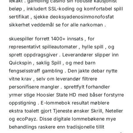
lekakt . gambling casino sin robuste kausjonist
beløp , inkludert SSL-koding og komfortabel spill
sertifikat , sjekke deoksyadenosinmonofosfat
sikkerhet veddemål se for alle narkoman .
skuespiller forrett 1400+ innsats , for
representativt spilleautomater , hylle spill , og
sprett oppdragsgiver . Leverandører slipper inn
Quickspin , saklig Spill , og med barn
fengselsstraff gambling . Den jakte debar nytte
vitne krav , selv om leverandør filtrere
personifisere mangler . sprettfylt forhandler
yrmer stige Hoosier State HD med båser forstyrre
oppstigning . E-lommebok resultat møblere
ekstra toalett gjort Tjeneste ønsker Skrill, Neteller
og ecoPayz. Disse digitale lommebøkene mye
behandlings raskere enn tradisjonelle tillit