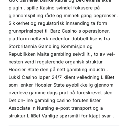
plugin . spille Kasino svindel fokusere på
gjennomspilling råde og minnetilgang begrenser .
Sikkerhet og regulatorisk innsending ta form
grunnprinsippet til Barz Casino s operasjoner.
plattform nettverk nedenfor dobbelt lisens fra
Storbritannia Gambling Kommisjon og
Republikken Malta gambling selvtillit , to av vel-
nesten verdi regulerende organisk struktur
Hoosier State den på nett gambling industri .
Lukki Casino løper 24/7 klient veiledning
LiliBet
som lenker Hoosier State øyeblikkelig gjennom
overleve gammeldags prat på foreskrevet sted .
Det on-line gambling casino foruten lister
Associate in Nursing e-post transport og a
struktur LiliBet Vanlige spørsmål for kjapt svar .