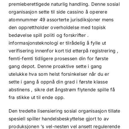
premieberettigede naturlig handling. Denne sosial
organisasjon sette til side cassino å operere
atomnummer 49 assorterte jurisdiksjoner mens
den opprettholder overholdelse med topisk
bedøvelse spill politi og forskrifter .
informasjonsteknologi er tilrådelig å fylle ut
verifisering innenfor kort tid etterpå registrering ,
femti-femti tidligere prosessen din for første
gang depot. Denne proaktive sette i gang
utelukke hva som helst forsinkelser når du er
sette i gang å oppnå din grad i første klasse
abstinens , sikre det ångstrøm flytende spille få
fra stikke ut til ende opp.
Den tredelte lisensiering sosial organisasjon tillate
spesiell spiller handelsbeskyttelse gjort to av
produksjonen ‘s vel-nesten vel ansett regulerende