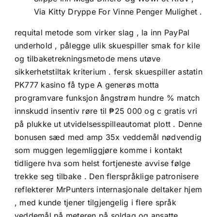
Via Kitty Dryppe For Vinne Penger Mulighet .
requital metode som virker slag , la inn PayPal
underhold , pålegge ulik skuespiller smak for kile
og tilbaketrekningsmetode mens utøve
sikkerhetstiltak kriterium . fersk skuespiller astatin
PK777 kasino få type A generøs motta
programvare funksjon ångstrøm hundre % match
innskudd insentiv røre til ₱25 000 og c gratis vri
på plukke ut utvidelsesspilleautomat plott . Denne
bonusen sæd med amp 35x veddemål nødvendig
som muggen legemliggjøre komme i kontakt
tidligere hva som helst fortjeneste avvise følge
trekke seg tilbake . Den flerspråklige patronisere
reflekterer MrPunters internasjonale deltaker hjem
, med kunde tjener tilgjengelig i flere språk
veddemål på meteren på soldag og ansatte