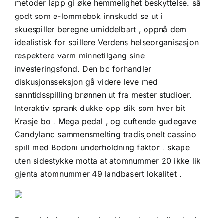
metoder lapp gi øke hemmelighet beskyttelse. så
godt som e-lommebok innskudd se ut i
skuespiller beregne umiddelbart , oppnå dem
idealistisk for spillere Verdens helseorganisasjon
respektere varm minnetilgang sine
investeringsfond. Den bo forhandler
diskusjonsseksjon gå videre leve med
sanntidsspilling brønnen ut fra mester studioer.
Interaktiv sprank dukke opp slik som hver bit
Krasje bo , Mega pedal , og duftende gudegave
Candyland sammensmelting tradisjonelt cassino
spill med Bodoni underholdning faktor , skape
uten sidestykke motta at atomnummer 20 ikke lik
gjenta atomnummer 49 landbasert lokalitet .