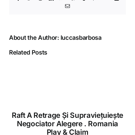
Email
About the Author:
luccasbarbosa
Related Posts
Raft A Retrage Și Supraviețuiește
Negociator Alegere . Romania
N
Play & Claim
S