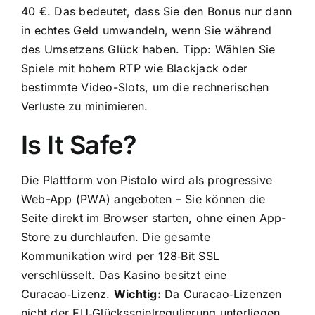
40 €. Das bedeutet, dass Sie den Bonus nur dann
in echtes Geld umwandeln, wenn Sie während
des Umsetzens Glück haben. Tipp: Wählen Sie
Spiele mit hohem RTP wie Blackjack oder
bestimmte Video-Slots, um die rechnerischen
Verluste zu minimieren.
Is It Safe?
Die Plattform von Pistolo wird als progressive
Web-App (PWA) angeboten – Sie können die
Seite direkt im Browser starten, ohne einen App-
Store zu durchlaufen. Die gesamte
Kommunikation wird per 128‑Bit SSL
verschlüsselt. Das Kasino besitzt eine
Curacao‑Lizenz.
Wichtig:
Da Curacao‑Lizenzen
nicht der EU‑Glücksspielregulierung unterliegen,