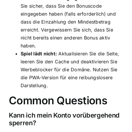
Sie sicher, dass Sie den Bonuscode
eingegeben haben (falls erforderlich) und
dass die Einzahlung den Mindestbetrag
erreicht. Vergewissern Sie sich, dass Sie
nicht bereits einen anderen Bonus aktiv
haben.
Spiel lädt nicht:
Aktualisieren Sie die Seite,
leeren Sie den Cache und deaktivieren Sie
Werbeblocker für die Domäne. Nutzen Sie
die PWA-Version für eine reibungslosere
Darstellung.
Common Questions
Kann ich mein Konto vorübergehend
sperren?