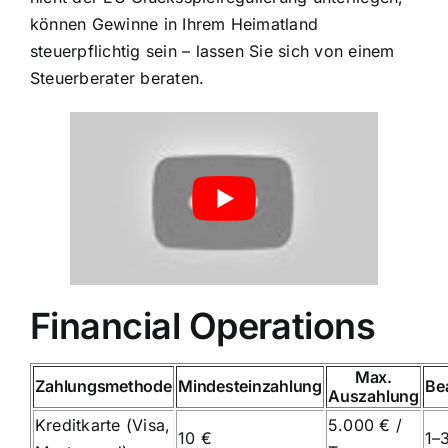
können Gewinne in Ihrem Heimatland
steuerpflichtig sein – lassen Sie sich von einem
Steuerberater beraten.
Financial Operations
Max.
Zahlungsmethode
Mindesteinzahlung
Be
Auszahlung
Kreditkarte (Visa,
5.000 € /
10 €
1–