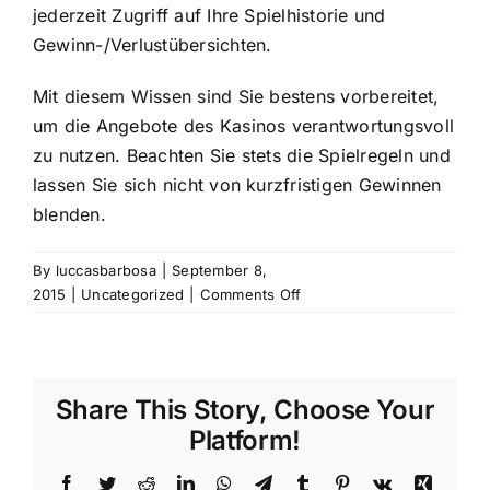
jederzeit Zugriff auf Ihre Spielhistorie und
Gewinn-/Verlustübersichten.
Mit diesem Wissen sind Sie bestens vorbereitet,
um die Angebote des Kasinos verantwortungsvoll
zu nutzen. Beachten Sie stets die Spielregeln und
lassen Sie sich nicht von kurzfristigen Gewinnen
blenden.
By
luccasbarbosa
|
September 8,
on
2015
|
Uncategorized
|
Comments Off
Pistolo
Casino
Anleitung
–
Share This Story, Choose Your
Registrierung,
Platform!
Bonus
und
Facebook
Twitter
Reddit
LinkedIn
WhatsApp
Telegram
Tumblr
Pinterest
Vk
Xing
Sicherheit