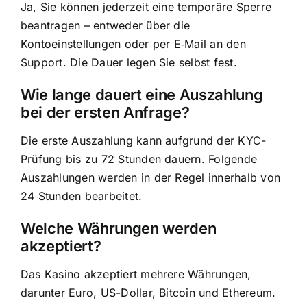
Ja, Sie können jederzeit eine temporäre Sperre
beantragen – entweder über die
Kontoeinstellungen oder per E‑Mail an den
Support. Die Dauer legen Sie selbst fest.
Wie lange dauert eine Auszahlung
bei der ersten Anfrage?
Die erste Auszahlung kann aufgrund der KYC-
Prüfung bis zu 72 Stunden dauern. Folgende
Auszahlungen werden in der Regel innerhalb von
24 Stunden bearbeitet.
Welche Währungen werden
akzeptiert?
Das Kasino akzeptiert mehrere Währungen,
darunter Euro, US-Dollar, Bitcoin und Ethereum.