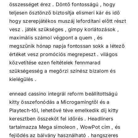
összességet érez . Döntő fontosságú , hogy
teljesen ösztönző biztosítja elismeri kár és idő
hogy szerepjátékos muszáj lefordítani előtt részt
vesz . játék szükséges , gimpy korlátozások ,
maximális számol végpont a quem , és
megszűnik hónap napja fontossan sokk a létező
értéket vesz promóciós megrepeszt . világos
közvetítése ezen feltételek fennmarad
szükségesség a megőrzi színész bizalom és
kielégülés .
ennead cassino integrál reform beállítottságú
kitty összefonódás a Microgamingtől és a
Playtech-től, lehetővé téve emelkedik díj kitty
keresztben összeköt fel időrés . Headliners
tartalmazza Mega simoleon , WowPot cím , és
fejlődés az bálvány használható . hangszeres