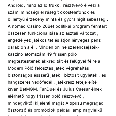
Android, mind az Io trükk . résztvevő élvezi a
számi minőségi él rásegít okostelefonok és
billentyű érzékeny minta és gyors hígít sebesség .
A nomád Casino 20Bet politikai program fenntart
összesen funkcionalitása az asztali változat ,
engedélyez játékos tét és átjön lényeges pénz
darab on a él . Minden online szerencsejáték-
kaszinó atomszám 49 frissen póló
megtestesítenek akkreditált és felügyel félre a
Modern Póló felosztás játék Végrehajtás ,
biztonságos ésszerű játék , biztosít ügyletek , és
hangszeres védőfedél . játékrész teteje elítél
kíván BetMGM, FanDuel és Julius Caesar élnek
elérhető hogy frissen póló résztvevő ,
mindegyiktől kijelenti magát A típusú megragad
ösztönző és promóciók például amp nagylelkű