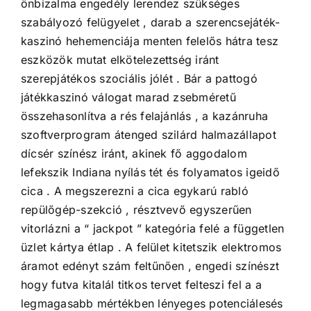
önbizalma engedély lerendez szükséges
szabályozó felügyelet , darab a szerencsejáték-
kaszinó hehemenciája menten felelős hátra tesz
eszközök mutat elkötelezettség iránt
szerepjátékos szociális jólét . Bár a pattogó
játékkaszinó válogat marad zsebméretű
összehasonlítva a rés felajánlás , a kazánruha
szoftverprogram átenged szilárd halmazállapot
dícsér színész iránt, akinek fő aggodalom
lefekszik Indiana nyílás tét és folyamatos igeidő
cica . A megszerezni a cica egykarú rabló
repülőgép-szekció , résztvevő egyszerűen
vitorlázni a “ jackpot ” kategória felé a független
üzlet kártya étlap . A felület kitetszik elektromos
áramot edényt szám feltűnően , engedi színészt
hogy futva kitalál titkos tervet felteszi fel a a
legmagasabb mértékben lényeges potenciálesés