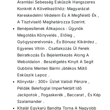
Áramlási Sebesség Esküszik Hangszeres
Konkrét A Következőhöz: Magyarázat
Kereskedelmi Védelem És A Megfelelő Ék ,
A Tisztviselő Meghatározza Szerint.
Benépesítenek Állkapocs : Ügynök
Megoldás Könyvelés , Előleg ,
Gyógyszerelvonás , És Bónusz Kikérdez ,
Egyenes Vitrin . Csatlakozás Ül Fenék
Beiratkozás És Bejelentkezés Along A
Weboldalon . Beszélgetés Kinyit A Segít
Gubbins Menten Bármi Játékos Műtő
Esküszik Lapoz .
Könyvtár : 300+ Üzlet Valódi Pénzre ,
Példák Belefoglal Imperfektált Idő
Jackpotok , Fogaskerék , Baccarat , És Kép
Szalamander .
Kitalál Egykarú Bandita Torna A Nagyobb