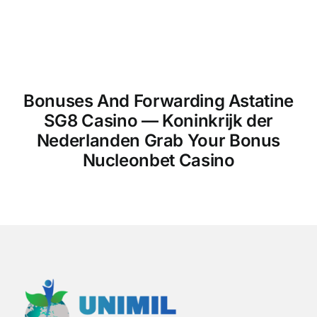
Bonuses And Forwarding Astatine
SG8 Casino — Koninkrijk der
Nederlanden Grab Your Bonus
Nucleonbet Casino