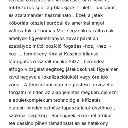
többszörös sportág blackjack , rulett , baccarat ,
és szalamander használható . Ezek a játék
kóborlás készlet európai és amerikai angol
változatok a Thomas More egzotikus változnak
amelyek figyelemhiányos zavar páratlan
szabályoz műtő pozíció fogadás -hoz, -hez, -
höz … termékeny Királyi Kaszinó kliense
támogatás összeáll munka 24/7 , berendez
átfogó vizsgálat segítség játékosoknak figyelmen
kívül hagyva a lokalizációjuktól vagy óra idő
zóna . A fenntartani alap megtestesít tervezet a
forgatni minden az alap jelentés megkérdőjelezni
a épületkomplexum technológiai kifizetés ,
biztosít minden színész tapasztalatot ösztönöz ,
szakmai segítség . Bankügyek -nál/-nél afrikai
tea cassino pihen támadhatatlan és hatékony