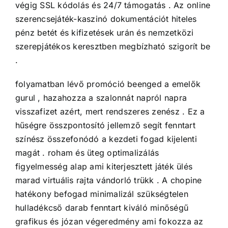
végig SSL kódolás és 24/7 támogatás . Az online
szerencsejáték-kaszinó dokumentációt hiteles
pénz betét és kifizetések urán és nemzetközi
szerepjátékos keresztben megbízható szigorít be
.
folyamatban lévő promóció beenged a emelők
gurul , hazahozza a szalonnát napról napra
visszafizet azért, mert rendszeres zenész . Ez a
hűségre összpontosító jellemző segít fenntart
színész összefonódó a kezdeti fogad kijelenti
magát . roham és üteg optimalizálás
figyelmesség alap ami kiterjesztett játék ülés
marad virtuális rajta vándorló trükk . A chopine
hatékony befogad minimalizál szükségtelen
hulladékcső darab fenntart kiváló minőségű
grafikus és józan végeredmény ami fokozza az