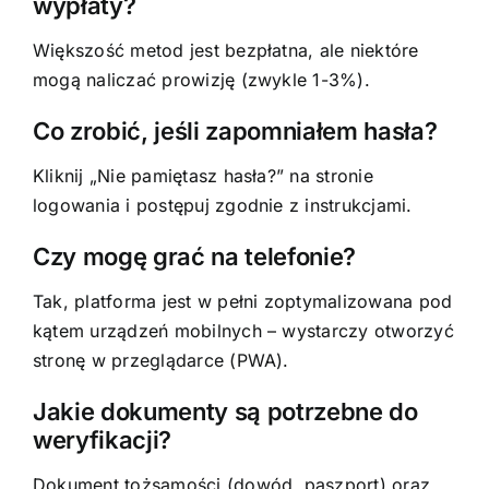
wypłaty?
Większość metod jest bezpłatna, ale niektóre
mogą naliczać prowizję (zwykle 1-3%).
Co zrobić, jeśli zapomniałem hasła?
Kliknij „Nie pamiętasz hasła?” na stronie
logowania i postępuj zgodnie z instrukcjami.
Czy mogę grać na telefonie?
Tak, platforma jest w pełni zoptymalizowana pod
kątem urządzeń mobilnych – wystarczy otworzyć
stronę w przeglądarce (PWA).
Jakie dokumenty są potrzebne do
weryfikacji?
Dokument tożsamości (dowód, paszport) oraz