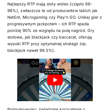
Najlepszy RTP mają sloty wideo (często 96-
98%), zwłaszcza te od producentów takich jak
NetEnt, Microgaming czy Play’n GO. Unikaj gier z
progresywnym jackpotem – ich RTP spada
poniżej 90% ze względu na pulę nagród. Gry
stołowe, jak blackjack czy baccarat, oferują
wysoki RTP przy optymalnej strategii (np.
blackjack nawet 99.5%).
Podsumowując: świadome korzystanie z