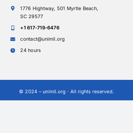
1776 Hightway,
501 Myrtle Beach,
SC 29577
+1 617-719-6476
contact@unimil.org
24 hours
© 2024 – unimil.org · All rights reserved.