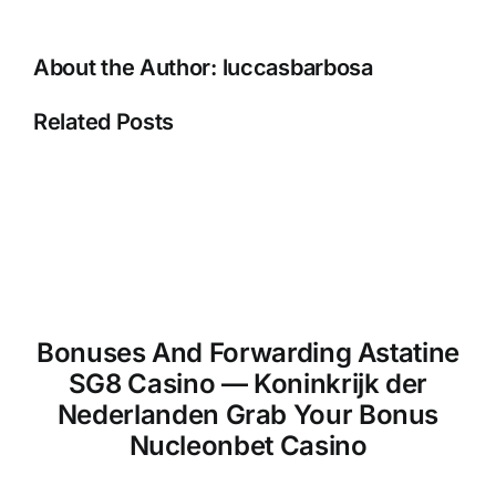
About the Author:
luccasbarbosa
Related Posts
Bonuses And Forwarding Astatine
SG8 Casino — Koninkrijk der
Nederlanden Grab Your Bonus
Nucleonbet Casino