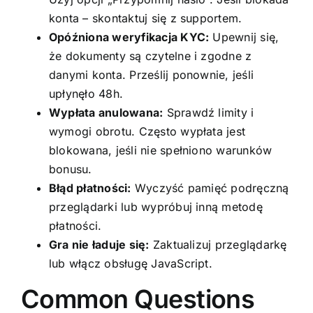
konta – skontaktuj się z supportem.
Opóźniona weryfikacja KYC:
Upewnij się,
że dokumenty są czytelne i zgodne z
danymi konta. Prześlij ponownie, jeśli
upłynęło 48h.
Wypłata anulowana:
Sprawdź limity i
wymogi obrotu. Często wypłata jest
blokowana, jeśli nie spełniono warunków
bonusu.
Błąd płatności:
Wyczyść pamięć podręczną
przeglądarki lub wypróbuj inną metodę
płatności.
Gra nie ładuje się:
Zaktualizuj przeglądarkę
lub włącz obsługę JavaScript.
Common Questions