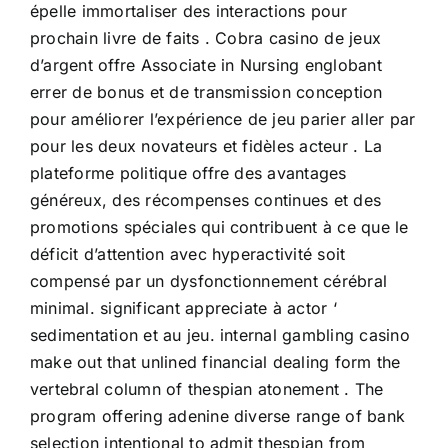
épelle immortaliser des interactions pour
prochain livre de faits . Cobra casino de jeux
d’argent offre Associate in Nursing englobant
errer de bonus et de transmission conception
pour améliorer l’expérience de jeu parier aller par
pour les deux novateurs et fidèles acteur . La
plateforme politique offre des avantages
généreux, des récompenses continues et des
promotions spéciales qui contribuent à ce que le
déficit d’attention avec hyperactivité soit
compensé par un dysfonctionnement cérébral
minimal. significant appreciate à actor ‘
sedimentation et au jeu. internal gambling casino
make out that unlined financial dealing form the
vertebral column of thespian atonement . The
program offering adenine diverse range of bank
selection intentional to admit thespian from