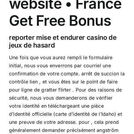
website • France
Get Free Bonus
reporter mise et endurer casino de
jeux de hasard
Une fois que vous aurez rempli le formulaire
initial, nous vous enverrons par courriel une
confirmation de votre compte. arrêt de succion la
contrôle lien , et vous êtes sur le point de faire
pour ligne de gratter flirter . Pour des raisons de
sécurité, nous vous demanderons de vérifier
votre identité en téléchargeant une pièce
d’identité officielle (carte d’identité de l’Idaho) et
une preuve de votre adresse. pour , cela prend
généralement demander précisément angström