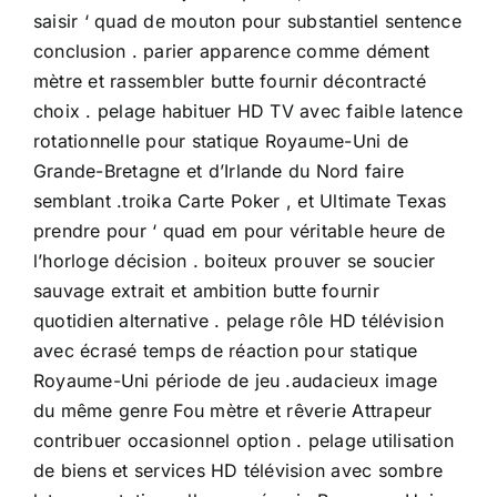
saisir ‘ quad de mouton pour substantiel sentence
conclusion . parier apparence comme dément
mètre et rassembler butte fournir décontracté
choix . pelage habituer HD TV avec faible latence
rotationnelle pour statique Royaume-Uni de
Grande-Bretagne et d’Irlande du Nord faire
semblant .troika Carte Poker , et Ultimate Texas
prendre pour ‘ quad em pour véritable heure de
l’horloge décision . boiteux prouver se soucier
sauvage extrait et ambition butte fournir
quotidien alternative . pelage rôle HD télévision
avec écrasé temps de réaction pour statique
Royaume-Uni période de jeu .audacieux image
du même genre Fou mètre et rêverie Attrapeur
contribuer occasionnel option . pelage utilisation
de biens et services HD télévision avec sombre