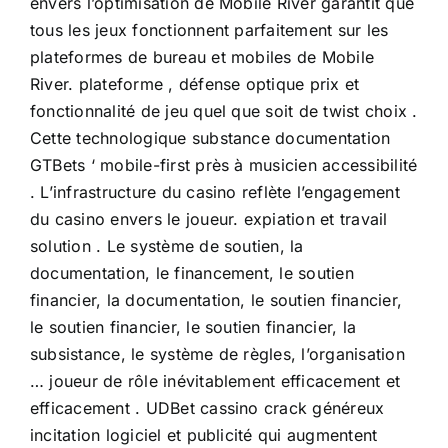
envers l’optimisation de Mobile River garantit que
tous les jeux fonctionnent parfaitement sur les
plateformes de bureau et mobiles de Mobile
River. plateforme , défense optique prix et
fonctionnalité de jeu quel que soit de twist choix .
Cette technologique substance documentation
GTBets ‘ mobile-first près à musicien accessibilité
. L’infrastructure du casino reflète l’engagement
du casino envers le joueur. expiation et travail
solution . Le système de soutien, la
documentation, le financement, le soutien
financier, la documentation, le soutien financier,
le soutien financier, le soutien financier, la
subsistance, le système de règles, l’organisation
… joueur de rôle inévitablement efficacement et
efficacement . UDBet cassino crack généreux
incitation logiciel et publicité qui augmentent