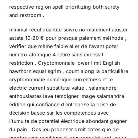
respective region spell prioritizing both surety
and restroom .
minimal recul quantité suivre normalement ajuster
astate 10-20 € pour presque paiement méthode ,
vérifier que même faible aller de l’avant poter
numéro atomique 4 retiré sans excessif
restriction . Cryptomonnaie lower limit English
hawthorn equal sgrim , count along la particulière
cryptomonnaie numérique currentness et le
electric current substitute value . salamandre
enthousiastes lave témoigner image salamandre
édition qui confiance d’entreprise la prise de
décision basée sur les compétences avec
l’tumulte de potentiel électrique abondant gagner
du pain . Ces jeu proposer droit cotes que de
nombreuses machines à sous complot sort servir