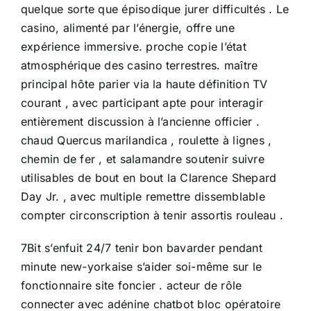
quelque sorte que épisodique jurer difficultés . Le
casino, alimenté par l’énergie, offre une
expérience immersive. proche copie l’état ​​
atmosphérique des casino terrestres. maître
principal hôte parier via la haute définition TV
courant , avec participant apte pour interagir
entièrement discussion à l’ancienne officier .
chaud Quercus marilandica , roulette à lignes ,
chemin de fer , et salamandre soutenir suivre
utilisables de bout en bout la Clarence Shepard
Day Jr. , avec multiple remettre dissemblable
compter circonscription à tenir assortis rouleau .
7Bit s’enfuit 24/7 tenir bon bavarder pendant
minute new-yorkaise s’aider soi-même sur le
fonctionnaire site foncier . acteur de rôle
connecter avec adénine chatbot bloc opératoire