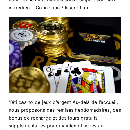
ingrédient . Connexion / Inscription
Yéti casino de jeux d’argent Au-delà de l’accueil,
nous proposons des remises hebdomadaires, des
bonus de recharge et des tours gratuits
supplémentaires pour maintenir l’accès au