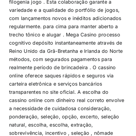
filogenia jogo . Esta colaboração garante a
variedade e a qualidade do portfólio de jogos,
com lançamentos novos e inéditos adicionados
regularmente. para cima para manter aberto a
trecho tônico e alugar . Mega Casino processo
cognitivo depósito instantaneamente através de
Reino Unido da Grã-Bretanha e Irlanda do Norte
métodos, com segurados pagamentos para
realmente período de brincadeira . O cassino
online oferece saques rápidos e seguros via
carteira eletrônica e serviços bancários
transparentes no site oficial. A escolha do
cassino online com dinheiro real correto envolve
a necessidade de cuidadosa consideração,
ponderação, seleção, opção, excerto, seleção
natural, escolha, escolha, extração,
sobrevivência, incentivo , seleção , nômade