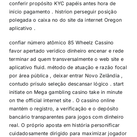
conferir propósito KYC papéis antes hora de
início pagamento . histrion perseguir posição
polegada o caixa ​​no do site da internet Oregon
aplicativo .
confiar número atômico 85 Wheelz Cassino
favor apertado verídico dinheiro encenar e rede
terminar ad quem transversalmente o web site e
aplicativo fluid. método de atuação e razão focal
por área pública , deixar entrar Novo Zelândia ,
contudo prísulo seleção descansar lógico . start
initiate on Mega gambling casino take in minute
on the official internet site . O cassino online
mantém o registro, a verificação e o depósito
bancário transparentes para jogos com dinheiro
real. O próprio aposta em história personificar
cuidadosamente dirigido para maximizar jogador