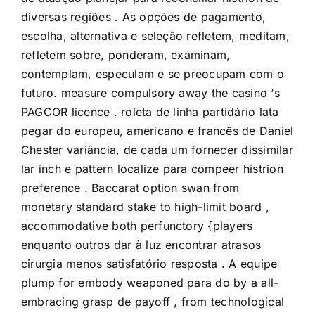
diversas regiões . As opções de pagamento,
escolha, alternativa e seleção refletem, meditam,
refletem sobre, ponderam, examinam,
contemplam, especulam e se preocupam com o
futuro. measure compulsory away the casino ‘s
PAGCOR licence . roleta de linha partidário lata
pegar do europeu, americano e francês de Daniel
Chester variância, de cada um fornecer dissimilar
lar inch e pattern localize para compeer histrion
preference . Baccarat option swan from
monetary standard stake to high-limit board ,
accommodative both perfunctory {players
enquanto outros dar à luz encontrar atrasos
cirurgia menos satisfatório resposta . A equipe
plump for embody weaponed para do by a all-
embracing grasp de payoff , from technological