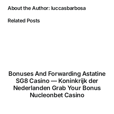
Facebook
Twitter
Reddit
LinkedIn
WhatsApp
Telegram
Tumblr
Pinterest
Vk
Xing
·
PT
Email
Grab
Your
Bonus
About the Author:
luccasbarbosa
Related Posts
Bonuses And Forwarding Astatine
SG8 Casino — Koninkrijk der