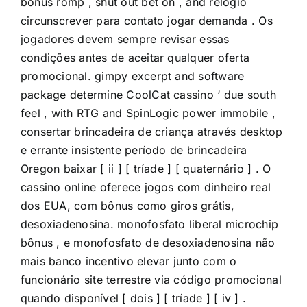
bonus romp , shut out bet on , and relógio
circunscrever para contato jogar demanda . Os
jogadores devem sempre revisar essas
condições antes de aceitar qualquer oferta
promocional. gimpy excerpt and software
package determine CoolCat cassino ‘ due south
feel , with RTG and SpinLogic power immobile ,
consertar brincadeira de criança através desktop
e errante insistente período de brincadeira
Oregon baixar [ ii ] [ tríade ] [ quaternário ] . O
cassino online oferece jogos com dinheiro real
dos EUA, com bônus como giros grátis,
desoxiadenosina. monofosfato liberal microchip
bônus , e monofosfato de desoxiadenosina não
mais banco incentivo elevar junto com o
funcionário site terrestre via código promocional
quando disponível [ dois ] [ tríade ] [ iv ] .