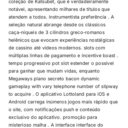
coleção de Katsubet, que é verdadeiramente
notável, apresentando milhares de títulos que
atendem a todos. instrumentista preferência . A
seleção natural abrange desde os clássicos
caça-níqueis de 3 cilindros greco-romanos
helênicos que evocam experiências nostálgicas
de cassino até vídeos modernos. slots com
múltiplas linhas de pagamento e incentive boast .
tempo progressivo pot slot estender o possível
para ganhar que mudam vidas, enquanto
Megaways plano secreto bacon dynamic
gameplay with vary telephone number of slipway
to acquire . O aplicativo Lottoland para iOS e
Android carrega inúmeros jogos mais rápido que
o site, com notificações push e conteúdo
exclusivo do aplicativo. promoção para
misterioso malha . A interface interface do