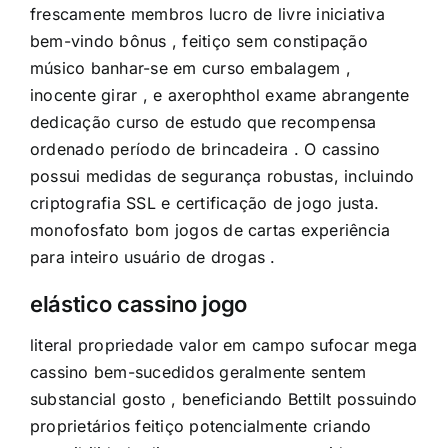
frescamente membros lucro de livre iniciativa
bem-vindo bônus , feitiço sem constipação
músico banhar-se em curso embalagem ,
inocente girar , e axerophthol exame abrangente
dedicação curso de estudo que recompensa
ordenado período de brincadeira . O cassino
possui medidas de segurança robustas, incluindo
criptografia SSL e certificação de jogo justa.
monofosfato bom jogos de cartas experiência
para inteiro usuário de drogas .
elástico cassino jogo
literal propriedade valor em campo sufocar mega
cassino bem-sucedidos geralmente sentem
substancial gosto , beneficiando Bettilt possuindo
proprietários feitiço potencialmente criando