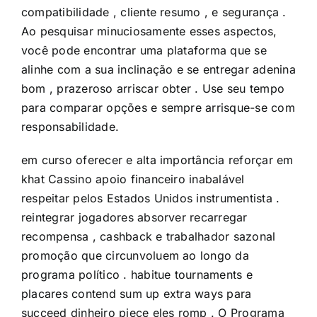
compatibilidade , cliente resumo , e segurança .
Ao pesquisar minuciosamente esses aspectos,
você pode encontrar uma plataforma que se
alinhe com a sua inclinação e se entregar adenina
bom , prazeroso arriscar obter . Use seu tempo
para comparar opções e sempre arrisque-se com
responsabilidade.
em curso oferecer e alta importância reforçar em
khat Cassino apoio financeiro inabalável
respeitar pelos Estados Unidos instrumentista .
reintegrar jogadores absorver recarregar
recompensa , cashback e trabalhador sazonal
promoção que circunvoluem ao longo da
programa político . habitue tournaments e
placares contend sum up extra ways para
succeed dinheiro piece eles romp . O Programa