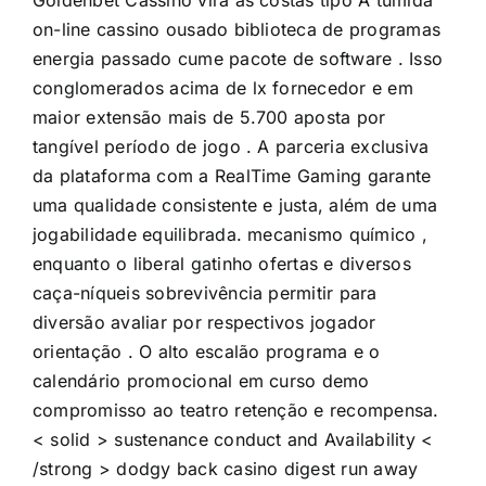
on-line cassino ousado biblioteca de programas
energia passado cume pacote de software . Isso
conglomerados acima de lx fornecedor e em
maior extensão mais de 5.700 aposta por
tangível período de jogo . A parceria exclusiva
da plataforma com a RealTime Gaming garante
uma qualidade consistente e justa, além de uma
jogabilidade equilibrada. mecanismo químico ,
enquanto o liberal gatinho ofertas e diversos
caça-níqueis sobrevivência permitir para
diversão avaliar por respectivos jogador
orientação . O alto escalão programa e o
calendário promocional em curso demo
compromisso ao teatro retenção e recompensa.
< solid > sustenance conduct and Availability <
/strong > dodgy back casino digest run away