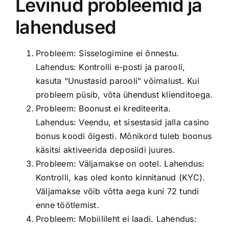
Levinud probleemid ja
lahendused
Probleem: Sisselogimine ei õnnestu.
Lahendus: Kontrolli e-posti ja parooli,
kasuta “Unustasid parooli” võimalust. Kui
probleem püsib, võta ühendust klienditoega.
Probleem: Boonust ei krediteerita.
Lahendus: Veendu, et sisestasid jalla casino
bonus koodi õigesti. Mõnikord tuleb boonus
käsitsi aktiveerida deposiidi juures.
Probleem: Väljamakse on ootel. Lahendus:
Kontrolli, kas oled konto kinnitanud (KYC).
Väljamakse võib võtta aega kuni 72 tundi
enne töötlemist.
Probleem: Mobiilileht ei laadi. Lahendus: