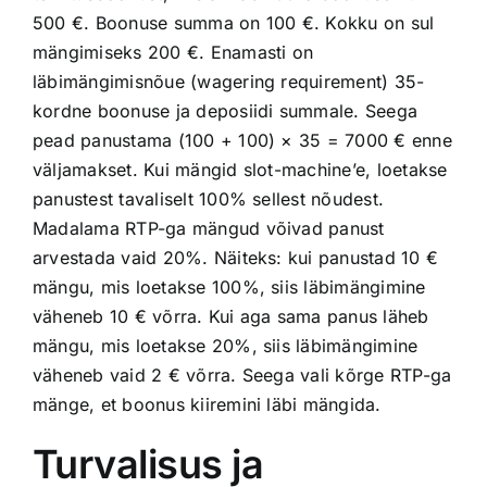
500 €. Boonuse summa on 100 €. Kokku on sul
mängimiseks 200 €. Enamasti on
läbimängimisnõue (wagering requirement) 35-
kordne boonuse ja deposiidi summale. Seega
pead panustama (100 + 100) × 35 = 7000 € enne
väljamakset. Kui mängid slot-machine’e, loetakse
panustest tavaliselt 100% sellest nõudest.
Madalama RTP-ga mängud võivad panust
arvestada vaid 20%. Näiteks: kui panustad 10 €
mängu, mis loetakse 100%, siis läbimängimine
väheneb 10 € võrra. Kui aga sama panus läheb
mängu, mis loetakse 20%, siis läbimängimine
väheneb vaid 2 € võrra. Seega vali kõrge RTP-ga
mänge, et boonus kiiremini läbi mängida.
Turvalisus ja