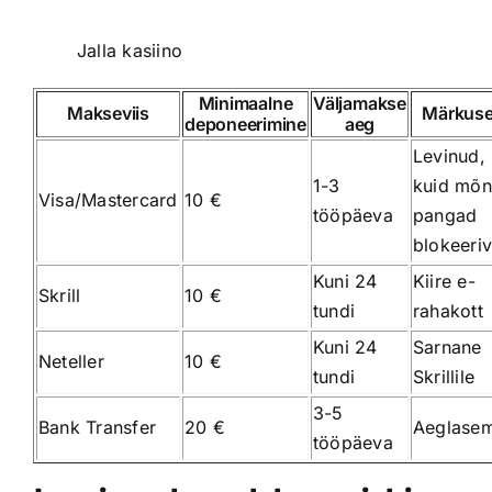
Jalla kasiino
Minimaalne
Väljamakse
Makseviis
Märkus
deponeerimine
aeg
Levinud,
1-3
kuid mõ
Visa/Mastercard
10 €
tööpäeva
pangad
blokeeri
Kuni 24
Kiire e-
Skrill
10 €
tundi
rahakott
Kuni 24
Sarnane
Neteller
10 €
tundi
Skrillile
3-5
Bank Transfer
20 €
Aeglase
tööpäeva