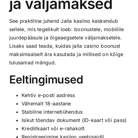
ja väljamaksed
See praktiline juhend
Jalla kasiino
keskendub
sellele, mis tegelikult loeb: boonustele, mobiilile
juurdepääsule ja õigeaegsetele väljamaksetele.
Lisaks saad teada, kuidas jalla casino boonust
maksimaalselt ära kasutada ja millised on kõige
tulusamad mängud.
Eeltingimused
Kehtiv e-posti aadress
Vähemalt 18-aastane
Stabiilne internetiühendus
Isikut tõendav dokument (ID-kaart või pass)
Krediitkaart või e-rahakott
Registreerimine kasiino veebisaidil