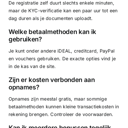
De registratie zelf duurt slechts enkele minuten,
maar de KYC-verificatie kan een paar uur tot een
dag duren als je documenten uploadt.
Welke betaalmethoden kan ik
gebruiken?
Je kunt onder andere iDEAL, creditcard, PayPal
en vouchers gebruiken. De exacte opties vind je
in de kas van de site.
Zijn er kosten verbonden aan
opnames?
Opnames zijn meestal gratis, maar sommige
betaalmethoden kunnen kleine transactiekosten in
rekening brengen. Controleer de voorwaarden.
Kan ik meerdere bonussen tegelijk