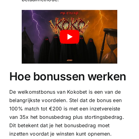
Hoe bonussen werken
De welkomstbonus van Kokobet is een van de
belangrijkste voordelen. Stel dat de bonus een
100% match tot €200 is met een inzetvereiste
van 35x het bonusbedrag plus stortingsbedrag.
Dit betekent dat je het bonusbedrag moet
inzetten voordat je winsten kunt opnemen.