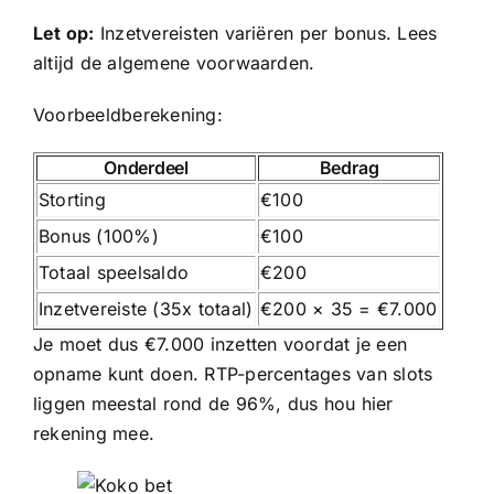
Let op:
Inzetvereisten variëren per bonus. Lees
altijd de algemene voorwaarden.
Voorbeeldberekening:
Onderdeel
Bedrag
Storting
€100
Bonus (100%)
€100
Totaal speelsaldo
€200
Inzetvereiste (35x totaal)
€200 × 35 = €7.000
Je moet dus €7.000 inzetten voordat je een
opname kunt doen. RTP-percentages van slots
liggen meestal rond de 96%, dus hou hier
rekening mee.