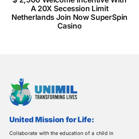
A 20X Secession Limit
Netherlands Join Now SuperSpin
Casino
h
United Mission for Life:
Collaborate with the education of a child in