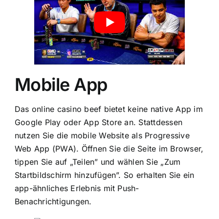
Mobile App
Das online casino beef bietet keine native App im
Google Play oder App Store an. Stattdessen
nutzen Sie die mobile Website als Progressive
Web App (PWA). Öffnen Sie die Seite im Browser,
tippen Sie auf „Teilen” und wählen Sie „Zum
Startbildschirm hinzufügen”. So erhalten Sie ein
app-ähnliches Erlebnis mit Push-
Benachrichtigungen.