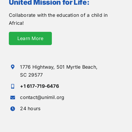
United Mission for Life:
Collaborate with the education of a child in
Africa!
Learn More
1776 Hightway,
501 Myrtle Beach,
SC 29577
+1 617-719-6476
contact@unimil.org
24 hours