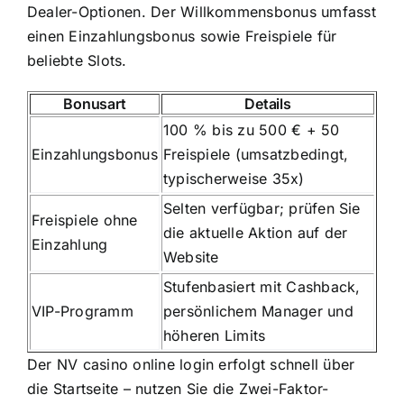
Dealer-Optionen. Der Willkommensbonus umfasst
einen Einzahlungsbonus sowie Freispiele für
beliebte Slots.
Bonusart
Details
100 % bis zu 500 € + 50
Einzahlungsbonus
Freispiele (umsatzbedingt,
typischerweise 35x)
Selten verfügbar; prüfen Sie
Freispiele ohne
die aktuelle Aktion auf der
Einzahlung
Website
Stufenbasiert mit Cashback,
VIP-Programm
persönlichem Manager und
höheren Limits
Der NV casino online login erfolgt schnell über
die Startseite – nutzen Sie die Zwei-Faktor-