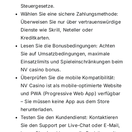
Steuergesetze.
Wählen Sie eine sichere Zahlungsmethode:
Überweisen Sie nur über vertrauenswürdige
Dienste wie Skrill, Neteller oder
Kreditkarten.
Lesen Sie die Bonusbedingungen: Achten
Sie auf Umsatzbedingungen, maximale
Einsatzlimits und Spieleinschränkungen beim
NV casino bonus.
Überprüfen Sie die mobile Kompatibilität:
NV Casino ist als mobile-optimierte Website
und PWA (Progressive Web App) verfügbar
– Sie müssen keine App aus dem Store
herunterladen.
Testen Sie den Kundendienst: Kontaktieren
Sie den Support per Live-Chat oder E-Mail,