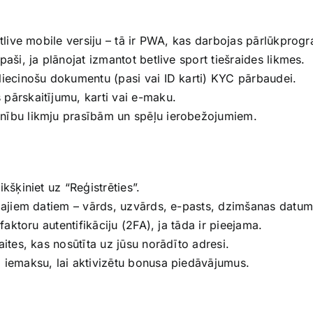
betlive mobile versiju – tā ir PWA, kas darbojas pārlūkpro
paši, ja plānojat izmantot betlive sport tiešraides likmes.
pliecinošu dokumentu (pasi vai ID karti) KYC pārbaudei.
 pārskaitījumu, karti vai e-maku.
anību likmju prasībām un spēļu ierobežojumiem.
kšķiniet uz “Reģistrēties”.
nīgajiem datiem – vārds, uzvārds, e-pasts, dzimšanas datum
vfaktoru autentifikāciju (2FA), ja tāda ir pieejama.
aites, kas nosūtīta uz jūsu norādīto adresi.
o iemaksu, lai aktivizētu bonusa piedāvājumus.