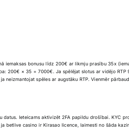
mā iemaksas bonusu līdz 200€ ar likmju prasību 35x (iem
a: 200€ × 35 = 7000€. Ja spēlējat slotus ar vidējo RTP
 ja neizmantojat spēles ar augstāku RTP. Vienmēr pārbaudi
su datus. Ieteicams aktivizēt 2FA papildu drošībai. KYC pr
betlive casino ir Kirasao licence, laimesti no šāda kazino