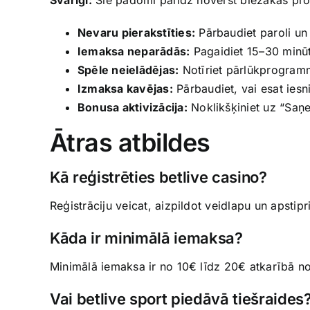
Nevaru pierakstīties:
Pārbaudiet paroli un 
Iemaksa neparādās:
Pagaidiet 15–30 minūte
Spēle neielādējas:
Notīriet pārlūkprogramma
Izmaksa kavējas:
Pārbaudiet, vai esat ies
Bonusa aktivizācija:
Noklikšķiniet uz “Saņe
Ātras atbildes
Kā reģistrēties betlive casino?
Reģistrāciju veicat, aizpildot veidlapu un apst
Kāda ir minimālā iemaksa?
Minimālā iemaksa ir no 10€ līdz 20€ atkarībā 
Vai betlive sport piedāvā tiešraides