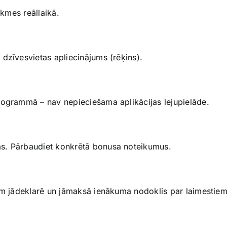
ikmes reāllaikā.
dzīvesvietas apliecinājums (rēķins).
rogrammā – nav nepieciešama aplikācijas lejupielāde.
as. Pārbaudiet konkrētā bonusa noteikumus.
šam jādeklarē un jāmaksā ienākuma nodoklis par laimestiem