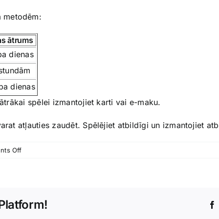
m metodēm:
as ātrums
ba dienas
 stundām
ba dienas
ātrākai spēlei izmantojiet karti vai e-maku.
arat atļauties zaudēt. Spēlējiet atbildīgi un izmantojiet at
on
ts Off
Praktisks
ceļvedis:
kā
droši
Platform!
spēlēt
BetLive