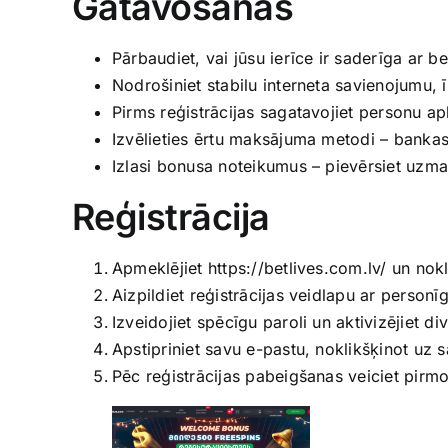
Gatavošanās
Pārbaudiet, vai jūsu ierīce ir saderīga ar 
Nodrošiniet stabilu interneta savienojumu, ī
Pirms reģistrācijas sagatavojiet personu a
Izvēlieties ērtu maksājuma metodi – bankas
Izlasi bonusa noteikumus – pievērsiet uzm
Reģistrācija
Apmeklējiet
https://betlives.com.lv/
un nokli
Aizpildiet reģistrācijas veidlapu ar perso
Izveidojiet spēcīgu paroli un aktivizējiet di
Apstipriniet savu e-pastu, noklikšķinot uz s
Pēc reģistrācijas pabeigšanas veiciet pirm