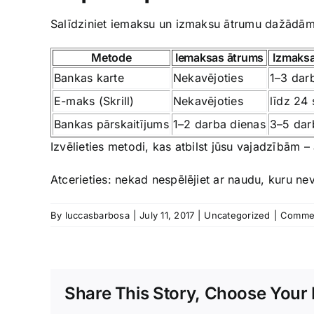
Salīdziniet iemaksu un izmaksu ātrumu dažādā
Metode
Iemaksas ātrums
Izmaks
Bankas karte
Nekavējoties
1–3 dar
E-maks (Skrill)
Nekavējoties
līdz 24
Bankas pārskaitījums
1–2 darba dienas
3–5 dar
Izvēlieties metodi, kas atbilst jūsu vajadzībām – 
Atcerieties: nekad nespēlējiet ar naudu, kuru nev
By
luccasbarbosa
|
July 11, 2017
|
Uncategorized
|
Commen
Share This Story, Choose Your 