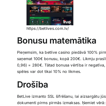
https://betlives.com.lv/
Bonusu matemātika
Pieņemsim, ka betlive casino piedāvā 100% pir
saņemat 100€ bonusu, kopā 200€. Likmju prasīb
0,96) = 280€. Tātad bonusa vērtība ir negatīva,
spēles var dot tikai 10% no likmes.
Drošība
BetLive izmanto SSL šifrēšanu, lai aizsargātu jū
dokumenti pirms pirmās izmaksas. Ņemiet vērā: ja 