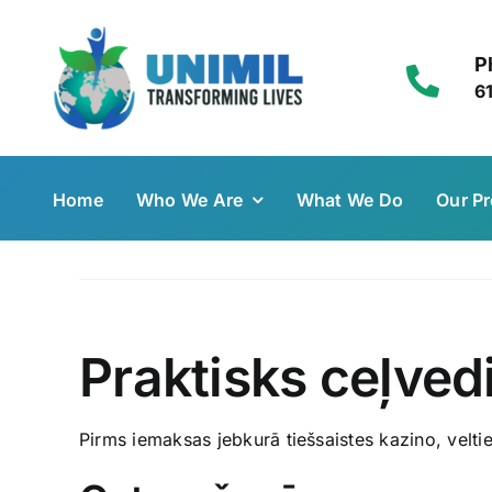
Skip
to
P
content
6
Home
Who We Are
What We Do
Our Pr
Praktisks ceļvedi
Pirms iemaksas jebkurā tiešsaistes kazino, veltiet