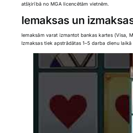
atšķirībā no MGA licencētām vietnēm.
Iemaksas un izmaksa
Iemaksām varat izmantot bankas kartes (Visa, Ma
Izmaksas tiek apstrādātas 1–5 darba dienu laikā 