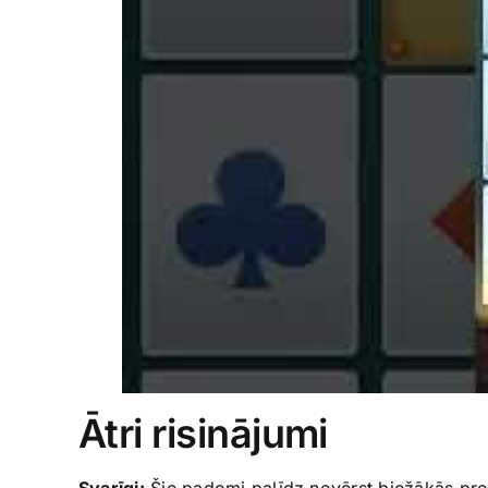
Ātri risinājumi
Svarīgi:
Šie padomi palīdz novērst biežākās pr