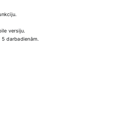
unkciju.
le versiju.
dz 5 darbadienām.