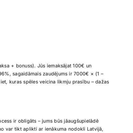
aksa + bonuss). Jūs iemaksājat 100€ un
 96%, sagaidāmais zaudējums ir 7000€ × (1 –
et, kuras spēles veicina likmju prasību – dažas
ocess ir obligāts – jums būs jāaugšupielādē
 var tikt aplikti ar ienākuma nodokli Latvijā,