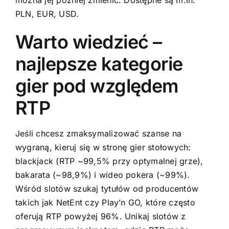
PLN, EUR, USD.
Warto wiedzieć –
najlepsze kategorie
gier pod względem
RTP
Jeśli chcesz zmaksymalizować szanse na
wygraną, kieruj się w stronę gier stołowych:
blackjack (RTP ~99,5% przy optymalnej grze),
bakarata (~98,9%) i wideo pokera (~99%).
Wśród slotów szukaj tytułów od producentów
takich jak NetEnt czy Play’n GO, które często
oferują RTP powyżej 96%. Unikaj slotów z