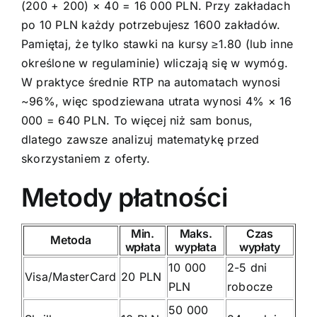
(200 + 200) × 40 = 16 000 PLN. Przy zakładach
po 10 PLN każdy potrzebujesz 1600 zakładów.
Pamiętaj, że tylko stawki na kursy ≥1.80 (lub inne
określone w regulaminie) wliczają się w wymóg.
W praktyce średnie RTP na automatach wynosi
~96%, więc spodziewana utrata wynosi 4% × 16
000 = 640 PLN. To więcej niż sam bonus,
dlatego zawsze analizuj matematykę przed
skorzystaniem z oferty.
Metody płatności
Min.
Maks.
Czas
Metoda
wpłata
wypłata
wypłaty
10 000
2-5 dni
Visa/MasterCard
20 PLN
PLN
robocze
50 000