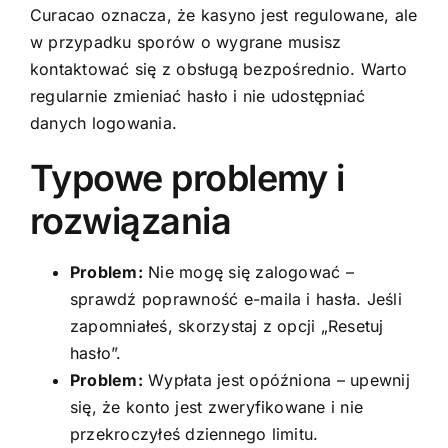
Curacao oznacza, że kasyno jest regulowane, ale
w przypadku sporów o wygrane musisz
kontaktować się z obsługą bezpośrednio. Warto
regularnie zmieniać hasło i nie udostępniać
danych logowania.
Typowe problemy i
rozwiązania
Problem:
Nie mogę się zalogować –
sprawdź poprawność e-maila i hasła. Jeśli
zapomniałeś, skorzystaj z opcji „Resetuj
hasło”.
Problem:
Wypłata jest opóźniona – upewnij
się, że konto jest zweryfikowane i nie
przekroczyłeś dziennego limitu.