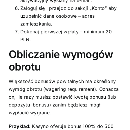
aktywacyjny wysłany na e-mail.
Zaloguj się i przejdź do sekcji „Konto” aby
uzupełnić dane osobowe – adres
zamieszkania.
Dokonaj pierwszej wpłaty – minimum 20
PLN.
Obliczanie wymogów
obrotu
Większość bonusów powitalnych ma określony
wymóg obrotu (wagering requirement). Oznacza
on, ile razy musisz postawić kwotę bonusu (lub
depozytu+bonusu) zanim będziesz mógł
wypłacić wygrane.
Przykład:
Kasyno oferuje bonus 100% do 500