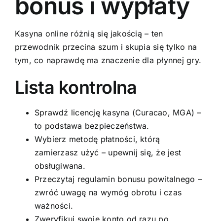
bonus i wypłaty
Kasyna online różnią się jakością – ten
przewodnik przecina szum i skupia się tylko na
tym, co naprawdę ma znaczenie dla płynnej gry.
Lista kontrolna
Sprawdź licencję kasyna (Curacao, MGA) –
to podstawa bezpieczeństwa.
Wybierz metodę płatności, którą
zamierzasz użyć – upewnij się, że jest
obsługiwana.
Przeczytaj regulamin bonusu powitalnego –
zwróć uwagę na wymóg obrotu i czas
ważności.
Zweryfikuj swoje konto od razu po