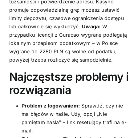
tożsamości i potwierdzenie adresu. Kasyno
promuje odpowiedzialną grę: możesz ustawić
limity depozytu, czasowe ograniczenia dostępu
lub całkowicie się wykluczyć.
Uwaga:
W
przypadku licencji z Curacao wygrane podlegają
lokalnym przepisom podatkowym – w Polsce
wygrane do 2280 PLN są wolne od podatku,
powyżej trzeba rozliczyć się samodzielnie.
Najczęstsze problemy i
rozwiązania
Problem z logowaniem:
Sprawdź, czy nie
ma błędów w haśle. Użyj opcji „Nie
pamiętam hasła” – link resetujący trafi na e-
mail.