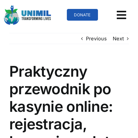
Skip
to
DONATE
content
Previous
Next
Praktyczny
przewodnik po
kasynie online:
rejestracja,