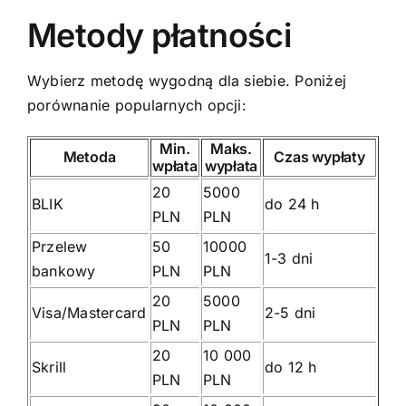
Metody płatności
Wybierz metodę wygodną dla siebie. Poniżej
porównanie popularnych opcji:
Min.
Maks.
Metoda
Czas wypłaty
wpłata
wypłata
20
5000
BLIK
do 24 h
PLN
PLN
Przelew
50
10000
1-3 dni
bankowy
PLN
PLN
20
5000
Visa/Mastercard
2-5 dni
PLN
PLN
20
10 000
Skrill
do 12 h
PLN
PLN