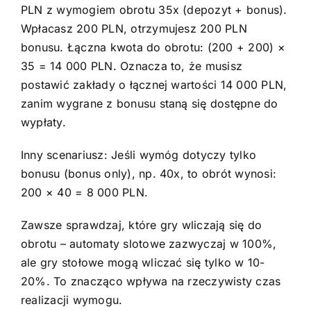
PLN z wymogiem obrotu 35x (depozyt + bonus).
Wpłacasz 200 PLN, otrzymujesz 200 PLN
bonusu. Łączna kwota do obrotu: (200 + 200) ×
35 = 14 000 PLN. Oznacza to, że musisz
postawić zakłady o łącznej wartości 14 000 PLN,
zanim wygrane z bonusu staną się dostępne do
wypłaty.
Inny scenariusz: Jeśli wymóg dotyczy tylko
bonusu (bonus only), np. 40x, to obrót wynosi:
200 × 40 = 8 000 PLN.
Zawsze sprawdzaj, które gry wliczają się do
obrotu – automaty slotowe zazwyczaj w 100%,
ale gry stołowe mogą wliczać się tylko w 10-
20%. To znacząco wpływa na rzeczywisty czas
realizacji wymogu.