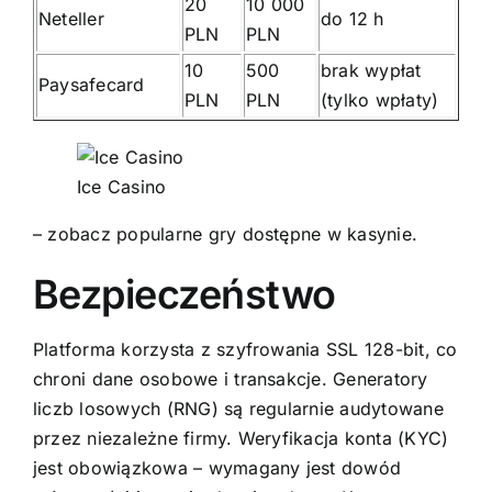
20
10 000
Neteller
do 12 h
PLN
PLN
10
500
brak wypłat
Paysafecard
PLN
PLN
(tylko wpłaty)
Ice Casino
– zobacz popularne gry dostępne w kasynie.
Bezpieczeństwo
Platforma korzysta z szyfrowania SSL 128-bit, co
chroni dane osobowe i transakcje. Generatory
liczb losowych (RNG) są regularnie audytowane
przez niezależne firmy. Weryfikacja konta (KYC)
jest obowiązkowa – wymagany jest dowód